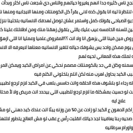
ح ناس كثيره جدا انهم يغيروا حياتهم والناس دي شجعت ناس اكثر وبدأت
 تنتظرنا ليه انا بقول كده لاني بقرأ كل الكومنتات ومنها الايجابيه ومنها 
ديو الصباحي يقولك كمل واستمر عشان توصل لهدفك الانسانيه بتخلينا ننزل
ملين للسنه الخامسه عيب عليك ياللي بتقول زهقنا منك ومن اطلالتك علينا ك
وض مين فينا اللي يزهق انا ولا انت ؟؟المفروض علميا وعمليا انا اللي ازهق
 ممكن واحد بس يشوفك حياته تتغير الانسانيه معناها لايعرفه الا الانس
ه تملك هذه المعاني تحيه لهم
السمنه وكان في حد بالكومنتات مصمم نحكي عن امراض الكبد ويمكن الم
 الكبد بحاول اهرب منه لكن انتم بتخلوني اتكلم فيه
اته رجاء لو بتشوف هذه الحلقه وانت حاسس بتعب في الكبد لازم ترجع لطبيب
ت لو حسيت بمشكلة ما لازم ترجع للطبيب اللي بيحدد انت مريض ولا لأ محتا
علاج ايه
الكبد الدهني الحمد لله فيروس سي له علاج اما الخوف من تراكم الدهون ع الكبد لو زادت عن ٥٪ من وزنه يبئا انت عندك كبد دهني 
صحيه ربنا يعافينا تجد حياتك انقلبت رأس ع عقب لو مش اتعالج يتطور لالته
واورام سرطانيه