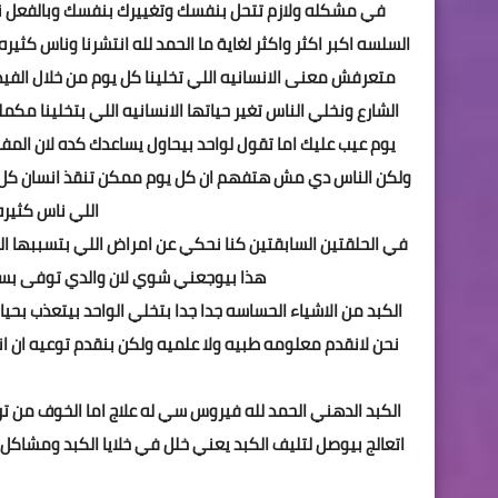
في مشكله ولازم تتحل بنفسك وتغييرك بنفسك وبالفعل نج
السلسه اكبر اكثر واكثر لغاية ما الحمد لله انتشرنا وناس كثيره
متعرفش معنى الانسانيه اللي تخلينا كل يوم من خلال الفي
الشارع ونخلي الناس تغير حياتها الانسانيه اللي بتخلينا مك
يوم عيب عليك اما تقول لواحد بيحاول يساعدك كده لان المفر
ولكن الناس دي مش هتفهم ان كل يوم ممكن تنقذ انسان كل يوم
اللي ناس كثير
في الحلقتين السابقتين كنا نحكي عن امراض اللي بتسببها 
هذا بيوجعني شوي لان والدي توفى بسبب
الكبد من الاشياء الحساسه جدا جدا بتخلي الواحد بيتعذب بحي
نحن لانقدم معلومه طبيه ولا علميه ولكن بنقدم توعيه ان ان
اتعالج بيوصل لتليف الكبد يعني خلل في خلايا الكبد ومشاكل 