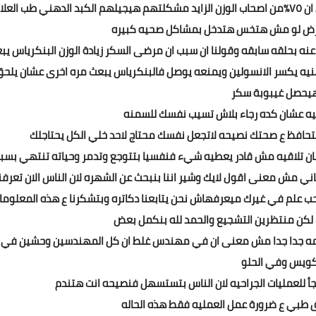
طب لو ذهبت للدكتور هيقولك خس في دراسه يابانيه بتقول ان ٧٥٪من اصحاب الوزن الزايد مشكلتهم هيجيلهم الكبد الدهني طب العل
رض لو مش هتخس هتدخل بمشاكل صحيه كبيره
عنه بحلقه سابقه وقولنا ان سبب ان مرضى السكر زيادة الوزن البنكرياس يب
هنيه يكسر الانسولين ويمنعه يوصل فالبنكرياس يبعث مره اخرى عشان يلحق
هيحصل غيبوبة سكر
ه عشان كده رجاء بلاش تسيب نفسك للسمنه
هتحافظ ع صحتك نصيحه لاتجعل نفسك محتاج لاحد خلي الكل يحتاجلك
ن تلاقيه مش قادر يعطيه شيء فنفسيا بتتوجع وتدمر وحياته تنتهي بسب
ني مش معنى اقول لايك وشير اننا بنبحث عن الشهره لان الناس الان تعرفن
ب علم في غيرك ميعرفهاش نحن يتابعنا دكاتره وبتشكرنا ع هذه المعلوما
لكن منتظرين التشجيع والحمد لله بنكمل بعض
مه جدا جدا مش معنى ان في مهندس غلط ان كل المهندسين وحشين في
كويس وفي الحلو
أ للعمليات الجراحيه لان الناس بتستسهل فنصيحه انت هتندم
ق طبي ع ضرورة عمل العمليه فقط هذه الحاله