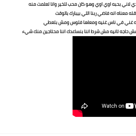
لدي لاني بحبه اوي اوي وهو كان محب للخير وانا تعلمت منه
 معناه انه فاضي ربنا اللي بيبارك بالوقت
نه غني في ناس غنيه ومعاها فلوس ومش بتعطي
 مش حاجه تانيه مش شرط اننا بنساعدك اننا محتاجين منك شيء