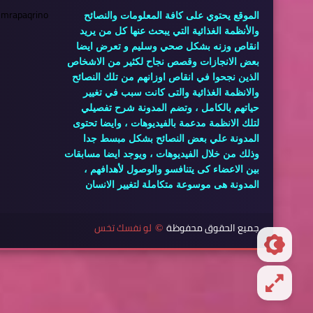
 mrapaqrino
الموقع يحتوي على كافة المعلومات والنصائح
والأنظمة الغذائية التي يبحث عنها كل من يريد
انقاص وزنه بشكل صحي وسليم و تعرض ايضا
بعض الانجازات وقصص نجاح لكثير من الاشخاص
الذين نجحوا في انقاص اوزانهم من تلك النصائح
والانظمة الغذائية والتى كانت سبب في تغيير
حياتهم بالكامل ، وتضم المدونة شرح تفصيلي
لتلك الانظمة مدعمة بالفيديوهات ، وايضا تحتوى
المدونة علي بعض النصائح بشكل مبسط جدا
وذلك من خلال الفيديوهات ، ويوجد ايضا مسابقات
بين الاعضاء كى يتنافسو والوصول لأهدافهم ،
المدونة هى موسوعة متكاملة لتغيير الانسان
جميع الحقوق محفوظة
لو نفسك تخس
©