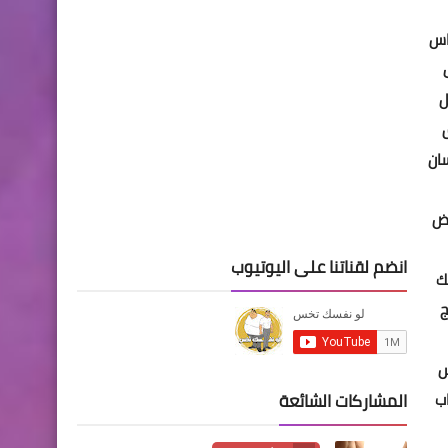
ناس
ل
ان
رض
انضم لقناتنا على اليوتيوب
ك
ج
لو مش
اب
المشاركات الشائعة