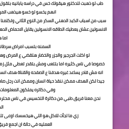
انهم يخسو لو خسو هيذهب الم
سبب من اسباب الكبد الدهني السكر من النوع الثاني وتكلمنا 
الانسولين عشان يعطيك الطاقه الانسولين يقايل الاحماض الد
اما 
السمنه بتسبب امراض سرطاني
لو اكلت الجرجير والجزر والخضار هتقضي ع المرض و
خصوصا في ناس كثيره اما بتتعب ومش بتقدر تعطي مثل زما
انه مش قادر يساعد غيره هدفنا ع الصفحه والقناة هدف انسا
جيدا لكن الهدف ممكن ننقذ حياة انسان وممكن انت رجل صاح
وفي دكاتره يملكون المعلومات 
نحن معنا فريق طبي من دكاترة التخسيس في ناس محتر
ال
زي ما لجأت للاكل هو اللي هيخسسك اوعى تلج
العمليه في حالة ان اجمع فري