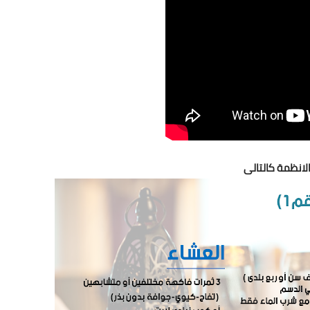
لانظمة كالتالى