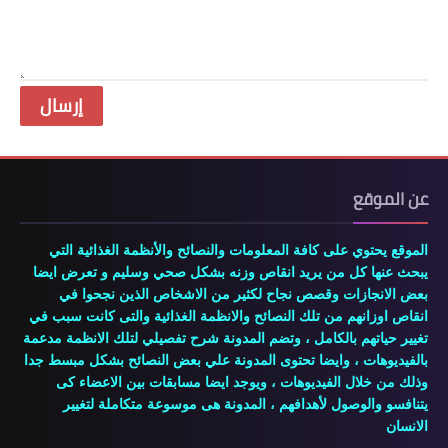
عن الموقع
الموقع يحتوي على كافة المعلومات والنصائح والأنظمة الغذائية التي
يبحث عنها كل من يريد انقاص وزنه بشكل صحي وسليم و تعرض ايضا
بعض الانجازات وقصص نجاح لكثير من الاشخاص الذين نجحوا في
انقاص اوزانهم من تلك النصائح والانظمة الغذائية والتى كانت سبب في
تغيير حياتهم بالكامل ، وتضم المدونة شرح تفصيلي لتلك الانظمة مدعمة
بالفيديوهات ، وايضا تحتوى المدونة علي بعض النصائح بشكل مبسط جدا
وذلك من خلال الفيديوهات ، ويوجد ايضا مسابقات بين الاعضاء كى
يتنافسو والوصول لأهدافهم ، المدونة هى موسوعة متكاملة لتغيير
الانسان