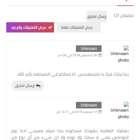
تعليقان (2)
إرسال تعليق
عرض التعليقات فقط
عرض التعليقات والردود
Unknown
28 أغسطس 2018 في 4:39 م
ربنا يبارك فيك يا باشمهندس.. انا معاكم في المسابقه بأمر الله.
إرسال تعليق
Unknown
13 سبتمبر 2018 في 12:21 ص
يعطيك العافيه جهودك مشكوره بدنا صيام مسيحي احنا روم
ارثوذكس يعني لا سمك ولا تونه ولا اي شيء من أي نوع من