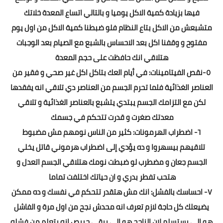
فيها بزيادة كمية الاكل يوميا و بالتالي اتساع المعدة خلاتك
متشبعش من الاكل بتاع النظام فلو ضبطنا كمية الاكل من اول يوم
مفتوح و وقفنا اكل بعد الاحساس بالشبع مع الصيام بعد الوجبات
هتلاقي انك حافظت على حجم المعدة
٥-نقص الفيتامينات: في أيام العك بتاكل اكل غير صحي و فقير من
العناصر الغذائية فلما تحرم الجسم من العناصر دي تلاقي انه يفقدها
لكن مع التزامك الجسم يبتدي يتشبع بالعناصر الغذائية و تلاقي
معدتك صغرت و قدرت تتحكم في جسمك
٦- اضطراب الهرمونات: كثير من الناس نومهم مش مضبوط
تلاقيهم بيسهروا و ده يؤدي إلى اضطراب هرموني قاتل يخلي
الجسم جعان و مضطرب لو ضبطت نومك هتلاقي الجسم اتعدل و
هتحب تفطر بدري و ان حياتك اختلفت تماما
٧- احساسك بالفشل: انك مش هتقدر تتحكم في نفسك و ده ممكن
يضيعلك كل حاجة لازم تعرف انه محدش نجح من اول مرة و الفاشل
هو الي يستسلم لان الناجح هو الي يبقى حريص انه يتعلم من فشله