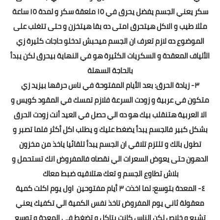
سكر يعني الجسم يفضل يحرق في ١٥ ملعقة سكر و لمدة ١٥ ساعة
مثلا طيب و الاكل هيتحرق امتى ده بقا هيتخزن و حتى تتغلب على
الموضوع ده لازم تعرف ان الجسم ميحبش تدخلو حاجات كثيرة زي
الألياف المعقدة و السكريات الكثيرة هو في النهاية بيحرق لكن يبدأ
بالحاجة السهلة
٣- زيادة الحرق: بعد الأيام المفتوحة في ناس حرقها بيزيد زي
متكون في عربية و زودت السرعة فلازم تمسك في المقود كويس و
الا العربية هتنقلب بيك هو ده الي حصل في العيد أنت زودت الحرق
بشكل كبير فالجسم يبدأ يضغط عليك و يطلب اكل أكثر فلما تصبر و
تطول بالك و تلتزم تلاقي ان الجسم يبدأ تلقائيا ياخذ من مخزون
الدهون حتى يعوض السعرات الي نقصاه فالمفروض انك تستحمل و
بلاش تطاوع الجسم و تعك هتلاقيه ضبط معاك
٤- المعدة بتوسع: لما اخذت ٣ أيام مفتوحين اول يوم اكلت كمية
معقولة ثاني يوم المفروض تاخذ نفس الكمية الي تكفيك يعني
تشبع و خلاص لكن الناس كانت بتاكل و تضغط في المعدة و توسع