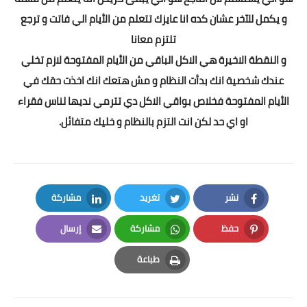
و يكمل للآخر عشان كده انا عايزك تتعلم من الأيام الي فاتت و ترجع
تلتزم معانا
و النقطة الاخيرة هي الاكل الباقي من الأيام المفتوحة لازم تخلي
عندك شخصية انك بدأت النظام و مش هتعك انك اخذت حقك في
الأيام المفتوحة فخلاص بواقي الاكل دي تترمي نديها لناس فقراء
او اي حد لكن انت التزم بالنظام و خليك متفائل.
نشر
تغريد
مشاركة
LinkedIn
Twitter
Facebook
حفظ
مشاركة
إرسال
Email
Whatsapp
Pinterest
طباعة
Print