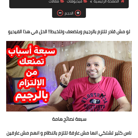
الصفحة الرئيسية
فيديوهات
مقالات
أنظمة شهر رمضان
الحجم
وصفات الطعام
Diet plan
لو مش قادر تلتزم بالرجيم وبتضعف وتلخبط!! الحل في هذا الفيديو
تعليمات النظام
سبعة نصائح هامة
ناس كثير تشتكي انها مش عارفة تلتزم بالنظام و انهم مش عارفين