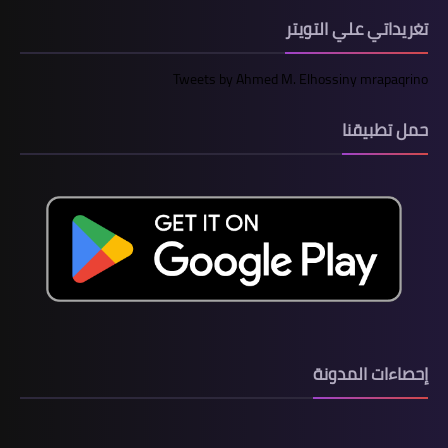
تغريداتي علي التويتر
Tweets by Ahmed M. Elhossiny mrapaqrino
حمل تطبيقنا
إحصاءات المدونة