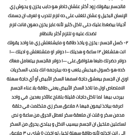
فالجسم بيقولك زود أكثر علشان خاطر هو حابب يخزن و يحوش زي
الإنسان البخيل و عشان تتغلب على ده لازم تتدرب و تعرف ان جسمك
أحيانا بيضغط عليك حتى تاكل كثير لأنه عايز يخزن دهون فانت لازم
تضحك عليه و تلتزم أكثر بالنظام
٢- كسل الجسم : يخزن و ياخذ طاقة و مايشتغلش زي ما واحد يقولك
انت هتشتغل ١٢ ساعة و هديلك ١٠٠ دولار او متشتغلش و اديلك ١٠٠٠
دولار حضرتك طبعا هتوافق على ١٠٠٠ دولار فالجسم بيتعامل معاك
كده هو كسول ميحبش يتعب و ده بيترجمه انك بتحب السكريات
اوي ان الجسم بيعشق حاجة اسمها السكر الأبيض أو أي حاجة سهلة
الامتصاص اول ما تاخذ السكر الأبيض يعني طاقة بلا عناء الجسم
بيرحب بيها لما تاكل حاجات قليلة بتفتح عالآخر بعدين في واحد
اعرفه بياخذ ليمون فيها ٨ ملاعق سكر زي متكلمت في حلقة
مدمن سكر و قلت ان ملعقة سكر تعطل الحرق من ساعة و نص
لساعتين متخيل ان الجسم بيسيب الاكل و يبتدي يحرق من السكر
الي انت اخذته لأنه طاقة سهلة تخيل لو اخذت ٥ شاي ب ٣ ملاعق