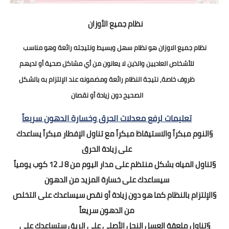
نظام جميع الأوزان
نظام جميع الاوزان هو نظام سهل وبسيط ونتيجته رائعة وهو مناسب
للأشخاص العاديين والذين لا يعانون من أي مشاكل صحية أو لديهم
ظروف خاصة, نتيجة النظام رائعة ومضمونه عند الإلتزام به بالشكل
الصحيح دون زيادة أو نقصان
تعليمات لرفع معدلات الحرق وخسارة الدهون سريعاً
§
النوم مبكراً والاستيقاظ مبكراً مع تناول الإفطار مبكراً يساعدك
على زيادة الحرق
§
تناول المياه بشكل منتظم على مدار اليوم من 8 لـ 12 كوب يومياً
سيساعدك على خسارة المزيد من الدهون
§
الإلتزام بالنظام كما هو دون زيادة أو نقص سيساعدك على التخلص
من الدهون سريعاً
§
تناول ملعقة العسل النحل الأصلي على الريق ستساعدك على