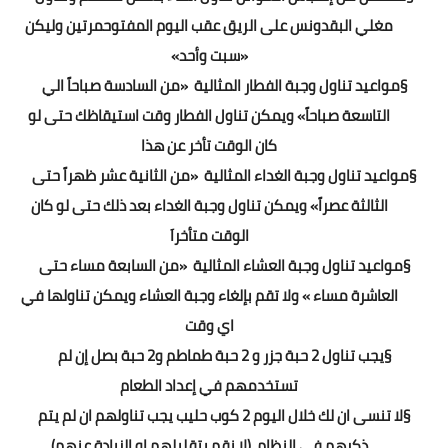
مغلي البقدونس على الريق عقب اليوم المفتوحمرتين وليكن
«سبت وأحد»
§
مواعيد تناول وجبة الفطار المثالية «من السادسة صباحاً الي
التاسعة صباحاً» ويمكن تناول الفطار وقت استيقاظك حتى لو
كان الوقت تأخر عن هذا
§
مواعيد تناول وجبة الغداء المثالية «من الثانية عشر ظهراً حتى
الثالثة عصراً» ويمكن تناول وجبة الغداء بعد ذلك حتى لو كان
الوقت متأخراَ
§
مواعيد تناول وجبة العشاء المثالية «من السابعة مساء حتى
العاشرة مساء » ولا تقم بإلغاء وجبة العشاء ويمكن تناولها في
اي وقت
§
يجب تناول 2 حبة جزر و 2 حبة طماطم و2 حبة بصل إن لم
تستخدمهم في إعداد الطعام
§
لا تنسى ان لك خلال اليوم 2 كوب حليب يجب تناولهم ان لم يتم
ذكرهم في النظام (لا نقم بتقليلهم او الزيادة عنهم)