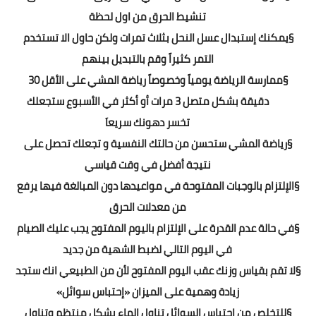
تنشيط الحرق من اول لحظة
§
يمكنك إستبدال عسل النحل بثلاث تمرات ولكن حاول الا تستخدم
التمر كثيراً وقم بالتبديل بينهم
§
ممارسة الرياضة يومياً وخصوصاً رياضة المشي على الأقل 30
دقيقة بشكل متصل 3 مرات أو أكثر في الأسبوع ستجعلك
تخسر دهونك سريعاَ
§
رياضة المشي ستحسن من حالتك النفسية و تجعلك تحصل على
نتيجة أفضل في وقت قياسي
§
الإلتزام بالوجبات المفتوحة في مواعيدها دون المبالغة فيها يرفع
من معدلات الحرق
§
في حالة عدم القدرة على الإلتزام باليوم المفتوح يجب عليك الصيام
في اليوم التالي لضبط الشهية من جديد
§
لا تقم بقياس وزنك عقب اليوم المفتوح لأن من الطبيعي انك ستجد
زيادة وهمية على الميزان «إحتباس سوائل»
§
للتخلص من إحتباس السوائل تناول الماء بشكل منتظم وتناول