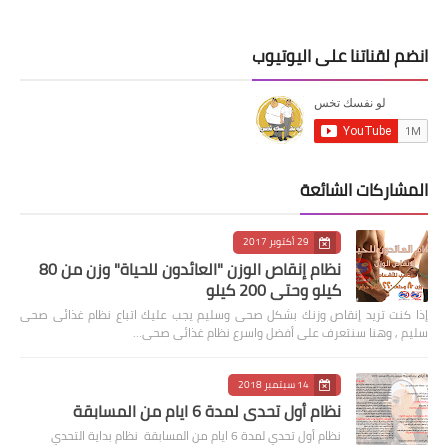
انضم لقناتنا على اليوتيوب
المشاركات الشائعة
29 أكتوبر 2017
نظام إنقاص الوزن "العائدون للحياة" وزن من 80
كيلو وحتى 200 كيلو
إذا كنت تريد إنقاص وزنك بشكل صحى وسليم يجب عليك اتباع نظام غذائى صحى
سليم , وهنا سنتعرف على أفضل واسرع نظام غذائى صحى…
14 سبتمبر 2018
نظام أول تحدي لمدة 6 ايام من المسابقة
نظام أول تحدي لمدة 6 ايام من المسابقة نظام بداية التحدي