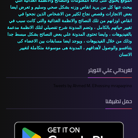
الموقع يحتوي على كافة المعلومات والنصائح والأنظمة الغذائية التي
يبحث عنها كل من يريد انقاص وزنه بشكل صحي وسليم و تعرض ايضا
بعض الانجازات وقصص نجاح لكثير من الاشخاص الذين نجحوا في
انقاص اوزانهم من تلك النصائح والانظمة الغذائية والتى كانت سبب في
تغيير حياتهم بالكامل ، وتضم المدونة شرح تفصيلي لتلك الانظمة مدعمة
بالفيديوهات ، وايضا تحتوى المدونة علي بعض النصائح بشكل مبسط جدا
وذلك من خلال الفيديوهات ، ويوجد ايضا مسابقات بين الاعضاء كى
يتنافسو والوصول لأهدافهم ، المدونة هى موسوعة متكاملة لتغيير
الانسان
تغريداتي علي التويتر
Tweets by Ahmed M. Elhossiny mrapaqrino
حمل تطبيقنا