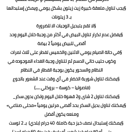
§
يجب تناول ملعقة كبيرة زيت زيتون بشكل يومي ويمكن إستبدالها
بـ 3 زيتونات
§
لا تقم بتبديل الوجبات الا للضرورة
§
يفضل عدم تكرار تناول البيض في أكثر من وجبة خلال اليوم وحد
أقصى للبيض يومياً 2 بيضة
§
في حالة الصيام يومي الاثنين والخميس تفطر على ثلاث تمرات
وكوب حليب خالي الدسم ثم تتناول وجبة الغداء الموجوده في
النظام والسحور يكون بوجبة الفطار في النظام
§
يمكنك تناول شوربة الخضار في أي وقت عند الشعور بالجوع
(فاصوليا – كوسة – بروكلي .....)
§
يمكنك تناول 2 شاى و2 قهوة خلال اليوم ولكن بدون سكر_
§
يمكنك تناول بديل السكر بحد أقصى مرتين يومياً «محلى صناعي»
ومنعه يكون أفضل
§
يمكنك إستبدال
نصف خبز حبة كاملة 40 جرام (بلدي)
بـ 2 توست
بني أو
50 جرام خبز شعير
أو
رغيف خبز ردة 60 جرام (سن)