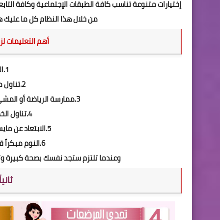
إختيارات متنوعة تناسب كافة الطبقات الإجتماعية وكافة التاب
من خلال هذا النظام كل ما عليك هو
أهم التعليمات لز
1.الإلتزام التام بالنظام
2.تناول من 8 لـ 12 كوب ماء يومياً
3.ممارسة الرياضة أو المشي أو أعمال المنزل يومياً لأكثر من 30 دقيقة
4.تناول الخضروات لما لها فائدة كبيرة
5.الابتعاد عن مايسمى بأدوية التخسيس أو الاعشاب
6.النوم مبكراً قدر المستطاع والاستيقاظ مبكراً
وعندما تلتزم ستجد نفسك بصحة كبيرة وتم
ثاني