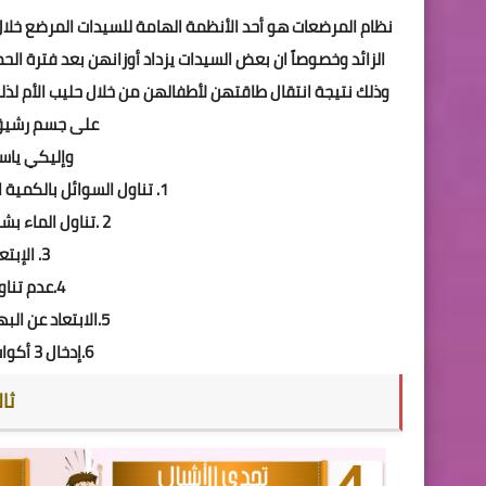
نظام المرضعات هو أحد الأنظمة الهامة للسيدات المرضع خلال
الزائد وخصوصاً ان بعض السيدات يزداد أوزانهن بعد فترة ال
وذلك نتيجة انتقال طاقتهن لأطفالهن من خلال حليب الأم لذل
على جسم رشيق 
وإليكي ياس
1. تناول السوائل بالكمية الكافية يومياً وخصوصاً خلال فترة الرضاعة
2 .تناول الماء بشكل منتظم من 8 لـ 12 كوب يومياً
3. الإبتعاد عن المؤثرات النفسية
4.عدم تناول القهوة أو التقليل منها
5.الابتعاد عن البهارات يمكنها ان تغير طعم الحليب
6.إدخال 3 أكواب من الحليب يومياً في نظامك
ثا