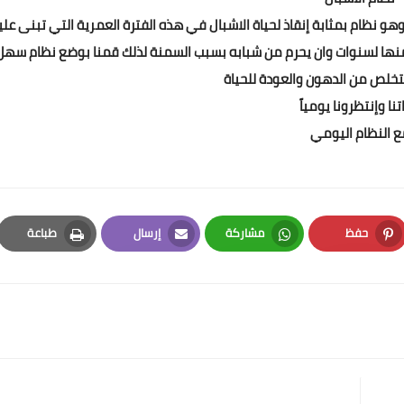
 السحري المناسب للأشبال من سن 11 حتى 16 سنة وهو نظام بمثابة إنقاذ لحياة الاشبال في هذه الفترة العمرية التي تبنى ع
منها لسنوات وان يحرم من شبابه بسبب السمنة لذلك قمنا بوضع نظام سهل
تخلص من الدهون والعودة للحياة
تنا وإنتظرونا يومياً
ع النظام اليومي
حفظ
مشاركة
إرسال
طباعة
Print
Email
Whatsapp
Pinterest