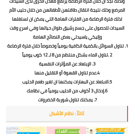
ولذلك نجد ان خلال فترة الرضاعة يرتفع معدل الحرق لدى السيدات
المرضع وذلك نتيجة انتقال طاقتهن لأطفالهن من خلال حليب الأم
لذلك فترة الرضاعة من الفترات الهامة التي يمكن ان تستغلها
السيدات للحصول على جسم رشيق طوال حياتها وفي اسرع وقت
وإليكي ياسيدتي بعض النصائح الهامة
1. تناول السوائل بالكمية الكافية يومياً وخصوصاً خلال فترة الرضاعة
2 .تناول الماء بشكل منتظم من 8 لـ 12 كوب يومياً
3. الإبتعاد عن المؤثرات النفسية
4.عدم تناول القهوة أو التقليل منها
5.الابتعاد عن البهارات يمكنها ان تغير طعم الحليب
6.إدخال 3 أكواب من الحليب يومياً في نظامك
7. يمكنك تناول شوربة الخضروات
ثالثاً : نظام الأشبال