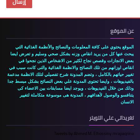
عن الموقع
الموقع يحتوي على كافة المعلومات والنصائح والأنظمة الغذائية التي
يبحث عنها كل من يريد انقاص وزنه بشكل صحي وسليم و تعرض ايضا
بعض الانجازات وقصص نجاح لكثير من الاشخاص الذين نجحوا في
انقاص اوزانهم من تلك النصائح والانظمة الغذائية والتى كانت سبب في
تغيير حياتهم بالكامل ، وتضم المدونة شرح تفصيلي لتلك الانظمة مدعمة
بالفيديوهات ، وايضا تحتوى المدونة علي بعض النصائح بشكل مبسط جدا
وذلك من خلال الفيديوهات ، ويوجد ايضا مسابقات بين الاعضاء كى
يتنافسو والوصول لأهدافهم ، المدونة هى موسوعة متكاملة لتغيير
الانسان
تغريداتي علي التويتر
Tweets by Ahmed M. Elhossiny mrapaqrino