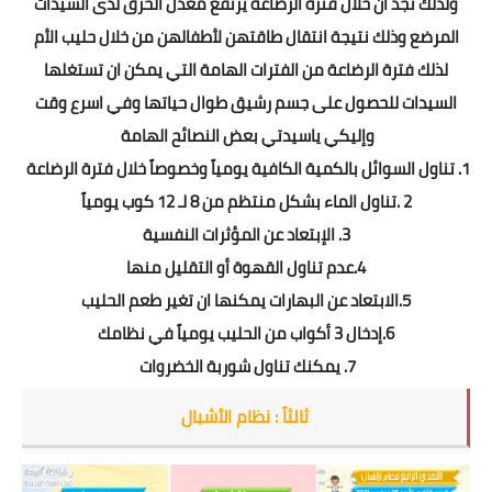
ولذلك نجد ان خلال فترة الرضاعة يرتفع معدل الحرق لدى السيدات
المرضع وذلك نتيجة انتقال طاقتهن لأطفالهن من خلال حليب الأم
لذلك فترة الرضاعة من الفترات الهامة التي يمكن ان تستغلها
السيدات للحصول على جسم رشيق طوال حياتها وفي اسرع وقت
وإليكي ياسيدتي بعض النصائح الهامة
1. تناول السوائل بالكمية الكافية يومياً وخصوصاً خلال فترة الرضاعة
2 .تناول الماء بشكل منتظم من 8 لـ 12 كوب يومياً
3. الإبتعاد عن المؤثرات النفسية
4.عدم تناول القهوة أو التقليل منها
5.الابتعاد عن البهارات يمكنها ان تغير طعم الحليب
6.إدخال 3 أكواب من الحليب يومياً في نظامك
7. يمكنك تناول شوربة الخضروات
ثالثاً : نظام الأشبال