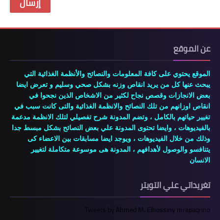
عن الموقع
الموقع يحتوي على كافة المعلومات والنصائح والأنظمة الغذائية التي
يبحث عنها كل من يريد انقاص وزنه بشكل صحي وسليم و تعرض ايضا
بعض الانجازات وقصص نجاح لكثير من الاشخاص الذين نجحوا في
انقاص اوزانهم من تلك النصائح والانظمة الغذائية والتى كانت سبب في
تغيير حياتهم بالكامل ، وتضم المدونة شرح تفصيلي لتلك الانظمة مدعمة
بالفيديوهات ، وايضا تحتوى المدونة علي بعض النصائح بشكل مبسط جدا
وذلك من خلال الفيديوهات ، ويوجد ايضا مسابقات بين الاعضاء كى
يتنافسو والوصول لأهدافهم ، المدونة هى موسوعة متكاملة لتغيير
الانسان
تغريداتي علي التويتر
Tweets by Ahmed M. Elhossiny mrapaqrino