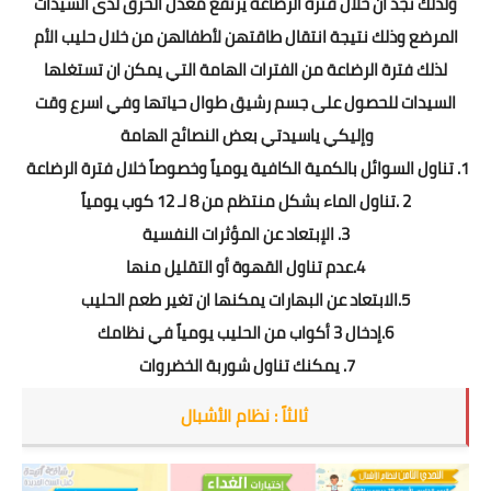
ولذلك نجد ان خلال فترة الرضاعة يرتفع معدل الحرق لدى السيدات
المرضع وذلك نتيجة انتقال طاقتهن لأطفالهن من خلال حليب الأم
لذلك فترة الرضاعة من الفترات الهامة التي يمكن ان تستغلها
السيدات للحصول على جسم رشيق طوال حياتها وفي اسرع وقت
وإليكي ياسيدتي بعض النصائح الهامة
1. تناول السوائل بالكمية الكافية يومياً وخصوصاً خلال فترة الرضاعة
2 .تناول الماء بشكل منتظم من 8 لـ 12 كوب يومياً
3. الإبتعاد عن المؤثرات النفسية
4.عدم تناول القهوة أو التقليل منها
5.الابتعاد عن البهارات يمكنها ان تغير طعم الحليب
6.إدخال 3 أكواب من الحليب يومياً في نظامك
7. يمكنك تناول شوربة الخضروات
ثالثاً : نظام الأشبال