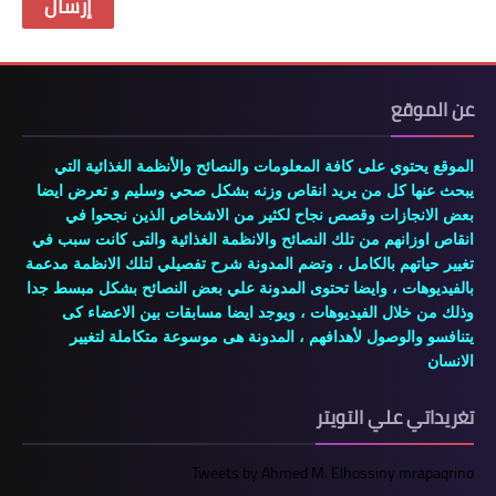
عن الموقع
الموقع يحتوي على كافة المعلومات والنصائح والأنظمة الغذائية التي
يبحث عنها كل من يريد انقاص وزنه بشكل صحي وسليم و تعرض ايضا
بعض الانجازات وقصص نجاح لكثير من الاشخاص الذين نجحوا في
انقاص اوزانهم من تلك النصائح والانظمة الغذائية والتى كانت سبب في
تغيير حياتهم بالكامل ، وتضم المدونة شرح تفصيلي لتلك الانظمة مدعمة
بالفيديوهات ، وايضا تحتوى المدونة علي بعض النصائح بشكل مبسط جدا
وذلك من خلال الفيديوهات ، ويوجد ايضا مسابقات بين الاعضاء كى
يتنافسو والوصول لأهدافهم ، المدونة هى موسوعة متكاملة لتغيير
الانسان
تغريداتي علي التويتر
Tweets by Ahmed M. Elhossiny mrapaqrino