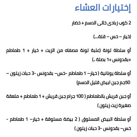
إختيارات العشاء
2 كوب زبادى خالى الدسم
+
خضار
(خيار – خس – قتة
....
)
أو
سلطة تونة (علبة تونة مصفاه من الزيت + خيار + 1 طماطم
+بقدونس +1 بصلة ..)
أو سلطة يونانية
(
خيار
–
1 طماطم
-
خس
– بقدونس -
3
حبات زيتون –
0جم جبن ابيض قليل الدسم)
5
أو جبن قريش بالطماطم ( 1
00
جرام جبن قريش + 1 طماطم + ملعقة
صغيرة زيت زيتون )
أو سلطة البيض المسلوق ( 2 بيضة مسلوقة + خيار
–
1 طماطم
-
خس
– بقدونس -
3
حبات زيتون
)