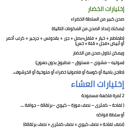
إختيارات الخضار
صحن كبير من السلطة الخضراء
(
يمكنك إعداد الصحن من المكونات التالية
)
(طماطم + خيار + فلفل+بصل + جزر + بقدونس + جرجير + كرنب أحمر
أو أبيض +فجل + قتة + خس)
ويمكن تناول
صحن
من الخضار
(سوتيه – مشوي – مسلوق – مطبوخ بدون دهون)
(طاجن بامية أو كوسة أو فاصوليا خضراء أو ملوخية أو الخرشوف..
إختيارات العشاء
2 ثمرة فاكهة مسموحة
( تفاحة – كمثرى – نصف موزة – كيوي –برتقالة – جوافة ....
أو سلطة فواكه
(نصف تفاحة + نصف كيوي + نصف كمثرى + نصف برتقالة)