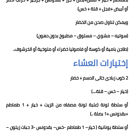
أو أبيض +فجل + قتة + خس)
ويمكن تناول
صحن
من الخضار
(سوتيه – مشوي – مسلوق – مطبوخ بدون دهون)
(طاجن بامية أو كوسة أو فاصوليا خضراء أو ملوخية أو الخرشوف..
إختيارات العشاء
2 كوب زبادى خالى الدسم
+
خضار
(خيار – خس – قتة
....
)
أو
سلطة تونة (علبة تونة مصفاه من الزيت + خيار + 1 طماطم
+بقدونس +1 بصلة ..)
أو سلطة يونانية
(
خيار
–
1 طماطم
-
خس
– بقدونس -
3
حبات زيتون –