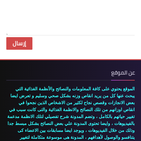
عن الموقع
الموقع يحتوي على كافة المعلومات والنصائح والأنظمة الغذائية التي
يبحث عنها كل من يريد انقاص وزنه بشكل صحي وسليم و تعرض ايضا
بعض الانجازات وقصص نجاح لكثير من الاشخاص الذين نجحوا في
انقاص اوزانهم من تلك النصائح والانظمة الغذائية والتى كانت سبب في
تغيير حياتهم بالكامل ، وتضم المدونة شرح تفصيلي لتلك الانظمة مدعمة
بالفيديوهات ، وايضا تحتوى المدونة علي بعض النصائح بشكل مبسط جدا
وذلك من خلال الفيديوهات ، ويوجد ايضا مسابقات بين الاعضاء كى
يتنافسو والوصول لأهدافهم ، المدونة هى موسوعة متكاملة لتغيير