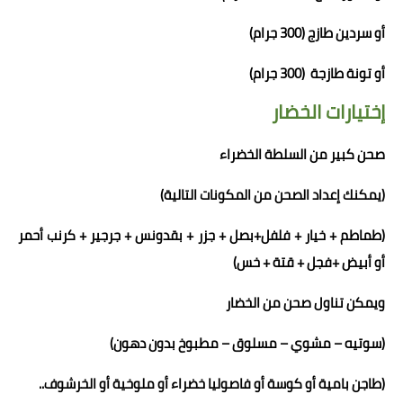
أو سردين طازج (300 جرام)
أو تونة طازجة (300 جرام)
إختيارات الخضار
صحن كبير من السلطة الخضراء
(
يمكنك إعداد الصحن من المكونات التالية
)
(طماطم + خيار + فلفل+بصل + جزر + بقدونس + جرجير + كرنب أحمر
أو أبيض +فجل + قتة + خس)
ويمكن تناول
صحن
من الخضار
(سوتيه – مشوي – مسلوق – مطبوخ بدون دهون)
(طاجن بامية أو كوسة أو فاصوليا خضراء أو ملوخية أو الخرشوف..