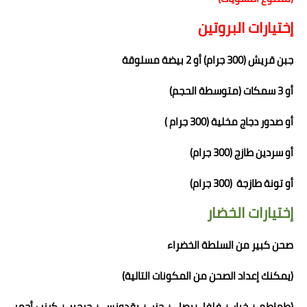
إختيارات البروتين
جبن قريش (300 جرام) أو 2 بيضة مسلوقة
أو 3 سمكات (متوسطة الحجم)
أو
صدور دجاج مخلية (300 جرام )
أو سردين طازج (300 جرام)
أو تونة طازجة (300 جرام)
إختيارات الخضار
صحن كبير من السلطة الخضراء
(
يمكنك إعداد الصحن من المكونات التالية
)
(طماطم + خيار + فلفل+بصل + جزر + بقدونس + جرجير + كرنب أحمر