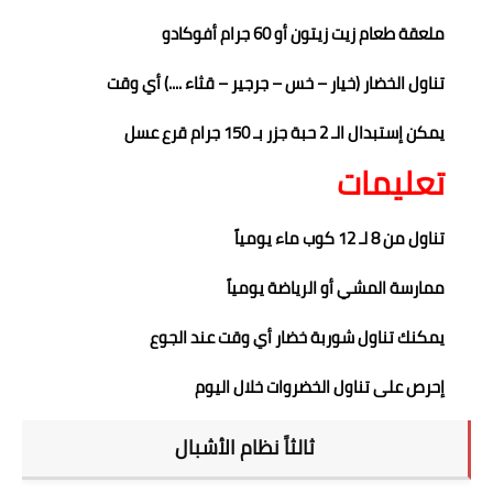
ملعقة طعام زيت زيتون أو 60 جرام أفوكادو
تناول الخضار (خيار – خس – جرجير – قثاء ....) أي وقت
يمكن إستبدال الـ 2 حبة جزر بـ 150 جرام قرع عسل
تعليمات
تناول من 8 لـ 12 كوب ماء يومياً
ممارسة المشي أو الرياضة يومياً
يمكنك تناول شوربة خضار أي وقت عند الجوع
إحرص على تناول الخضروات خلال اليوم
ثالثاً نظام الأشبال