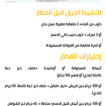
لتنشيط الحرق قبل الفطار
كوب من الماء+ 2 ملعقة صغيرة عسل نحل
أو 3 تمرات + كوب حليب خالي الدسم
أو ثمرة فاكهة من الفواكه المسموحة
إختيارات الفطار
2
بيضة (مسلوقة أو أومليت) +
نصف خبز حبة
كاملة
(بلدي)
أو
شعير
(5
0 جرام
)
أو
200
جرام جبن قريش +
خيار +فلفل
+
نصف خبز حبة كاملة
50
جرام
(بلدي)
أو 100 جرام جبن أبيض قليل الدسم+ سلطة + 40 جرام خبز الشوفان