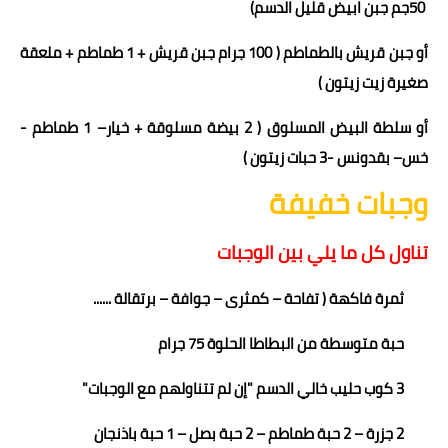
0جم جبن ابيض قليل الدسم)
5
أو جبن قريش بالطماطم ( 1
00
جرام جبن قريش + 1 طماطم + ملعقة
صغيرة زيت زيتون )
أو سلطة البيض المسلوق ( 2 بيضة مسلوقة + خيار
–
1 طماطم
-
خس
– بقدونس -
3
حبات زيتون
)
وجبات خفيفة
تناول كل ما يلي بين الوجبات
ثمرة فاكهة
( تفاحة – كمثرى –
جوافة – برتقالة ......
حبة متوسطة من البطاطا الحلوة 7
5
جرام
3 كوب حليب خالي الدسم "إن لم تتناولهم مع الوجبات"
2 جزرة – 2 حبة طماطم – 2 حبة بصل – 1 حبة باذنجان