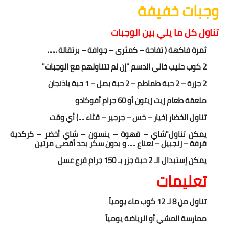
وجبات خفيفة
تناول كل ما يلي بين الوجبات
ثمرة فاكهة
( تفاحة – كمثرى –
جوافة – برتقالة ......
2 كوب حليب خالي الدسم "إن لم تتناولهم مع الوجبات"
2 جزرة – 2 حبة طماطم – 2 حبة بصل – 1 حبة باذنجان
ملعقة طعام زيت زيتون أو 60 جرام أفوكادو
تناول الخضار (خيار – خس – جرجير – قثاء ....) أي وقت
يمكن تناول"شاي – قهوة – ينسون – شاي أخضر – كركدية
قرفة – زنجبيل – نعناع ..... و بدون سكر بحد أقصى مرتين
يمكن إستبدال الـ 2 حبة جزر بـ 150 جرام قرع عسل
تعليمات
تناول من 8 لـ 12 كوب ماء يومياً
ممارسة المشي أو الرياضة يومياً