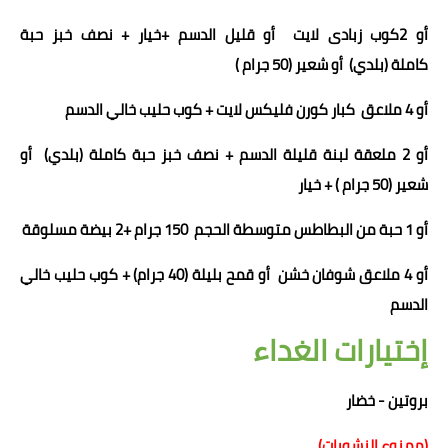
أو
2
كوب زبادى لايت أو قليل الدسم +خيار +
نصف خبز حبة
كاملة
(بلدي)
أو شعير
(5
0 جرام
)
أو
4 ملاعق كبار كورن فليكس لايت + كوب حليب خالي الدسم
أو 2 ملعقة لبنة قليلة الدسم
+
نصف خبز حبة كاملة
(بلدي)
أو
شعير
(5
0 جرام
) + خيار
أو 1
حبة من
ال
بطاطس متوسطة الحجم 150 جرام +
2
بيضة مسلوقة
أو 4 ملاعق شوفان خشن
أو قمح بليلة (40 جرام)
+ كوب حليب خالي
الدسم
إختيارات الغداء
بروتين - خضار
(ممنوع النشويات)