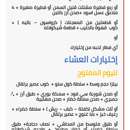
أو ربع فطيرة مشلتت قليل السمن أو فطيرة صغيرة + 4
ملاعق عسل اسود +صحن أرز باللبن
أو قطعتين من المعجنات ( كرواسون – باتيه ) +
كوب
قهوة بالحليب + قطعة شيكولاته
أو
أي فطار تحبه من إختيارك
إختيارات العشاء
لليوم المفتوح
بيتزا حجم وسط + سلطة كول سلو +
كوب عصير برتقال
أو صحن شوربة سي فود + سمكة بوري + طبق أرز + ¼
جمبري + صحن سلطة خضار + صحن مهلبية
أو ثلث مشكل (كفتة – كباب – ريش ) + سلطة خضراء +
رغيف خبز + بابا غنوج + عصير برتقال
أو طبق متوسط من المحاشي + نصف دجاجة+ طبق
سلطة خضراء أو خضار مطبوخ + واحده شيكولاته