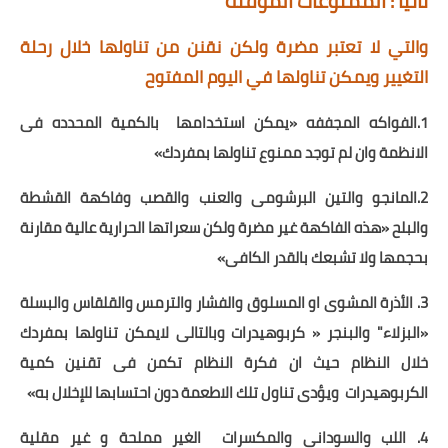
ثانياً : الممنوعات المؤقتة
والتي لا تعتبر مضرة ولكن نقنن من تناولها خلال رحلة
التغيير ويمكن تناولها في اليوم المفتوح
1.الفواكه المجففه «يمكن استخدامها
بالكمية المحدده فى
الانظمة وان لم توجد ممنوع تناولها بمفردك»
2.المانجو والتين البرشومى والعنب والقصب وفاكهة القشطة
والبلح «هذه الفاكهة غير مضرة ولكن سعراتها الحرارية عالية مقارنة
بحجمها ولا تشبعك بالقدر الكافى»
3. الأذرة المشوى او المسلوق والفشار والترمس والقلقاس والبسلة
«البزلاء" والبنجر « كربوهيدرات وبالتالى لايمكن تناولها بمفردك
خلال النظام حيث ان فكرة النظام تكمن فى تقنين كمية
الكربوهيدرات
ويؤدى تناول تلك الاطعمة دون احتسابها للإخلال به»
4. اللب والسودانى والمكسرات
الغير مملحة و غير مقلية