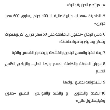
«سعراتهم الحرارية عالية»
5. الطحينة «سعرات حرارية عالية الـ 100 جرام يساوى 600 سعر
حرارى»
6. دبس الرمان «تحتوى الـ ملعقة على 50 سعر حرارى
كربوهيدرات
وسكر
ومايباع به مواد حافظة»
7.زبدة الشيا والسمن البلدى والقشطة وزيت دوار الشمس والذرة
8.الاجبان الحادقة والكاملة الدسم وايضا الحليب والزبادى الكامل
الدسم
9.الشيكولاتة بجميع انواعها
10.الكبدة والكلاوى
و والكبد والقوانص
للطيور «دهون
وكوليسترول عالى»