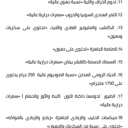
11. لحوم الخراف واللية «نسبة دهون عالية»
12.التمر الهندى السوبيا والخروب «سعرات حرارية عالية»
13. الكاتشب والمايونيز العادى واللايت «تحتوى على سكريات
ودهون»
14.الصلصة الجاهزة «تحتوى على دهون»
15. الاسماك الدسمة كالقشر بياض «سعرات حرارية عالية»
16. الديك الرومى المدخن «نسبة الصوديوم عالية
250 جرام يحتوى
على 1750 ملجرام»
17. الطيور
لحومها داكنة اللون
(البط والأوز والحمام ) «سعرات
حرارية عالية»
18.ميكسات الحليب والزبادى الجاهزة «زبادو والزبادى بالفواكه»
«تحتوى على نسبة من السكريات والدهون»