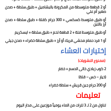
أو 2 قطعة متوسطة من المكرونة بالبشاميل + طبق سلطة + صحن
صغير أم علي
أو طبق متوسط كسكسي + 300 جرام كفتة + طبق سلطة + صحن
أرز باللبن
أو طبق متوسط فتة + 2 قطعة لحم + طبق سلطة + ايسكريم
أو 1 فرد حمام محشي فريك أو أرز + طبق سلطة خضراء + صحن جيلي
إختيارات العشاء
(ممنوع النشويات)
2
كوب زبادي خالى الدسم
+
خضار
(خيار – خس – قتة)
أو
200
جرام جبن قريش + سلطة خضراء
تعليمات
تناول من 2 لـ 3 لترات من الماء يومياً موزعين على مدار اليوم