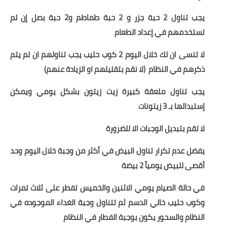
يجب تناول 2 حبة جزر و 2 حبة طماطم و2 حبة بصل إن لم
تستخدمهم في إعداد الطعام
لا تنسى ان لك خلال اليوم 2 كوب حليب يجب تناولهم ان لم يتم
ذكرهم في النظام (لا نقم بتقليلهم او الزيادة عنهم)
يجب تناول ملعقة كبيرة زيت زيتون بشكل يومي ويمكن
إستبدالها بـ 3 زيتونات
لا تقم بتبديل الوجبات الا للضرورة
يفضل عدم تكرار تناول البيض في أكثر من وجبة خلال اليوم وحد
أقصى للبيض يومياً 2 بيضة
في حالة الصيام يومي الاثنين والخميس تفطر على ثلاث تمرات
وكوب حليب خالي الدسم ثم تتناول وجبة الغداء الموجوده في
النظام والسحور يكون بوجبة الفطار في النظام