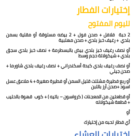
إختيارات الفطار
لليوم المفتوح
2 حبة
فلافل + صحن فول + 2 بيضه مسلوقة أو مقلية بسمن
بلدي
+ رغيف خبز بلدي + صحن مهلبية
أو نصف رغيف خبز بلدي بيض بالبسطرمة + نصف خبز بلدي سجق
بلدي + شيكولاتة حجم وسط
أو نصف رغيف بلدي كبدة أسكندراني + نصف رغيف بلدي شاورما +
صحن جيلي
أو ربع فطيرة مشلتت قليل السمن أو فطيرة صغيرة + 4 ملاعق عسل
اسود +صحن أرز باللبن
أو قطعتين من المعجنات ( كرواسون – باتيه ) + كوب
قهوة بالحليب
+ قطعة شيكولاته
أو
أي فطار تحبه من إختيارك
إختيارات العشاء