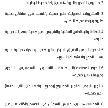
2. مشروب الشعير والبيرة «تسبب زيادة محيط البطن»
3. المشروبات الكحولية «غير صحية وتتسبب فى مشاكل صحية
كثيرة وزيادة محيط البطن»
4.البطاطا والبطاطس المقلية والشيبس «غير صحية وسعرا ت حرارية
عالية»
5.المخبوزات من الدقيق الابيض «غير صحى وسعرات حرارية عالية
تسبب الجوع ولا تشعرك بالشبع»
6.اللحوم المصنعة (البسطرمة – اللانشون – السوسيس- السجق
وغيرها ) «غير صحية»
7.الجبن الرومى والجبن المطبوخ (بجميع انواعها
حتى اللايت منها)
«غير صحية»
8. المخللات «تسبب احتباس السوائل فى الجسم ولذلك هى غير