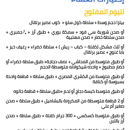
لليوم المفتوح
بيتزا حجم وسط + سلطة كول سلو +
كوب عصير برتقال
أو صحن شوربة سي فود + سمكة بوري + طبق أرز + ¼ جمبري +
صحن سلطة خضار + صحن مهلبية
أو ثلث مشكل (كفتة – كباب – ريش ) + سلطة خضراء + رغيف خبز +
بابا غنوج + عصير برتقال
أو طبق متوسط من المحاشي + نصف دجاجة+ طبق سلطة خضراء أو
خضار مطبوخ + واحده شيكولاته متوسطة الحجم
أو طبق متوسط من الكشري المصري + طبق سلطة + قطعة واحدة
بسبوسة أو كنافة
أو طبق متوسط كبسة دجاج أو لحم +طبق سلطة + قطعة جاتوه
أو 2 قطعة متوسطة من المكرونة بالبشاميل + طبق سلطة + صحن
صغير أم علي
أو طبق متوسط كسكسي + 300 جرام كفتة + طبق سلطة + صحن
أرز باللبن