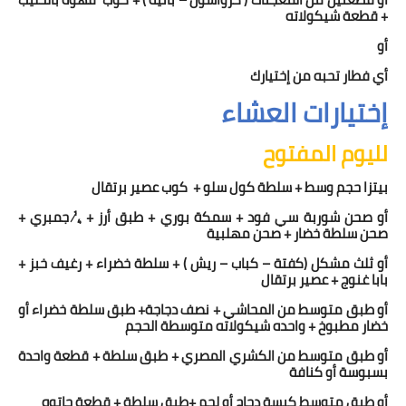
+ قطعة شيكولاته
أو
أي فطار تحبه من إختيارك
إختيارات العشاء
لليوم المفتوح
بيتزا حجم وسط + سلطة كول سلو +
كوب عصير برتقال
أو صحن شوربة سي فود + سمكة بوري + طبق أرز + ¼ جمبري +
صحن سلطة خضار + صحن مهلبية
أو ثلث مشكل (كفتة – كباب – ريش ) + سلطة خضراء + رغيف خبز +
بابا غنوج + عصير برتقال
أو طبق متوسط من المحاشي + نصف دجاجة+ طبق سلطة خضراء أو
خضار مطبوخ + واحده شيكولاته متوسطة الحجم
أو طبق متوسط من الكشري المصري + طبق سلطة + قطعة واحدة
بسبوسة أو كنافة
أو طبق متوسط كبسة دجاج أو لحم +طبق سلطة + قطعة جاتوه