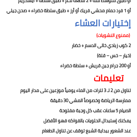
أو طبق متوسط فتة + 2 قطعة لحم + طبق سلطة + ايسكريم
أو 1 فرد حمام محشي فريك أو أرز + طبق سلطة خضراء + صحن جيلي
إختيارات العشاء
(ممنوع النشويات)
2
كوب زبادي خالى الدسم
+
خضار
(خيار – خس – قتة)
أو
200
جرام جبن قريش + سلطة خضراء
تعليمات
تناول من 2 لـ 3 لترات من الماء يومياً موزعين على مدار اليوم
ممارسة الرياضة وخصوصاً المشي 30 دقيقة
الصيام 5 ساعات عقب كل وجبة مفتوحة
يمكنك إستبدال الحلويات بالفواكه فهو الأفضل
عند الشعور ببداية الشبع توقف عن تناول الطعام