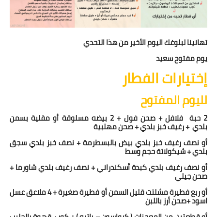
تهانينا لبلوغك اليوم الأخير من هذا التحدي
يوم مفتوح سعيد
إختيارات الفطار
لليوم المفتوح
2 حبة
فلافل + صحن فول + 2 بيضه مسلوقة أو مقلية بسمن
بلدي
+ رغيف خبز بلدي + صحن مهلبية
أو نصف رغيف خبز بلدي بيض بالبسطرمة + نصف خبز بلدي سجق
بلدي + شيكولاتة حجم وسط
أو نصف رغيف بلدي كبدة أسكندراني + نصف رغيف بلدي شاورما +
صحن جيلي
أو ربع فطيرة مشلتت قليل السمن أو فطيرة صغيرة + 4 ملاعق عسل
اسود +صحن أرز باللبن
أو قطعتين من المعجنات ( كرواسون – باتيه ) + كوب
قهوة بالحليب