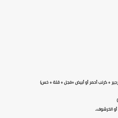
جير + كرنب أحمر أو أبيض +فجل + قتة + خس)
أو الخرشوف..