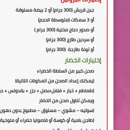
جبن قريش (300 جرام) أو 2 بيضة مسلوقة
أو 3 سمكات (متوسطة الحجم)
أو
صدور دجاج مخلية (300 جرام )
أو سردين طازج (300 جرام)
أو تونة طازجة (300 جرام)
إختيارات الخضار
صحن كبير من السلطة الخضراء
(
يمكنك إعداد الصحن من المكونات التالية
)
(طماطم + خيار + فلفل+بصل + جزر + بقدونس + جر
ويمكن تناول
صحن
من الخضار
(سوتيه – مشوي – مسلوق – مطبوخ بدون دهون)
(طاجن بامية أو كوسة أو فاصوليا خضراء أو ملوخية 