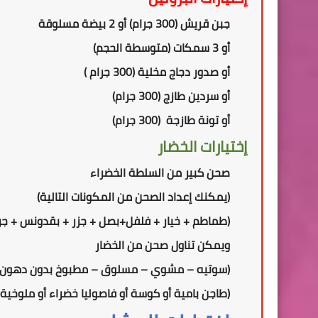
جبن قريش (300 جرام) أو 2 بيضة مسلوقة
أو 3 سمكات (متوسطة الحجم)
أو
صدور دجاج مخلية (300 جرام )
أو سردين طازج (300 جرام)
أو تونة طازجة (300 جرام)
إختيارات الخضار
صحن كبير من السلطة الخضراء
(
يمكنك إعداد الصحن من المكونات التالية
)
(طماطم + خيار + فلفل+بصل + جزر + بقدونس + جر
ويمكن تناول
صحن
من الخضار
(سوتيه – مشوي – مسلوق – مطبوخ بدون دهون)
(طاجن بامية أو كوسة أو فاصوليا خضراء أو ملوخية 