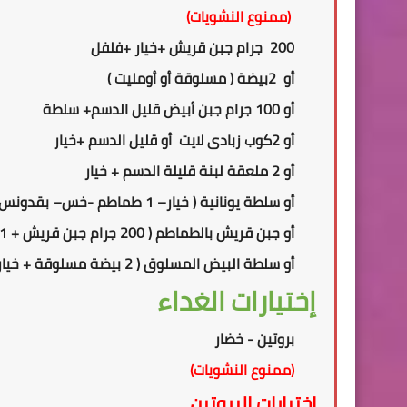
(ممنوع النشويات)
200 جرام جبن قريش +
خيار +فلفل
أو
2
بيضة ( مسلوقة أو أومليت )
أو 100 جرام جبن أبيض قليل الدسم+ سلطة
أو
2
كوب زبادى لايت أو قليل الدسم +خيار
أو 2 ملعقة لبنة قليلة الدسم + خيار
أو سلطة يونانية
(
خيار
–
1 طماطم
-
خس
– بقدونس 
أو جبن قريش بالطماطم ( 2
00
جرام جبن قريش + 1 طماطم + ملعقة صغيرة زيت زيتون )
أو سلطة البيض المسلوق ( 2 بيضة مسلوقة + خيار
إختيارات الغداء
بروتين - خضار
(ممنوع النشويات)
إختيارات البروتين