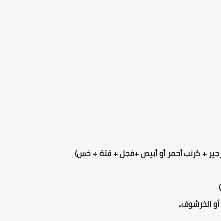
جير + كرنب أحمر أو أبيض +فجل + قتة + خس)
أو الخرشوف..