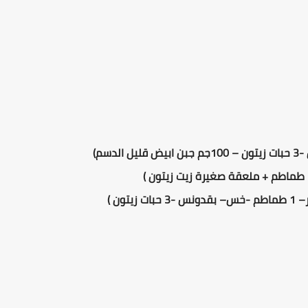
-
3
حبات زيتون –
100
جم جبن ابيض قليل الدسم)
–
1 طماطم
-
خس
– بقدونس -
3
حبات زيتون
)