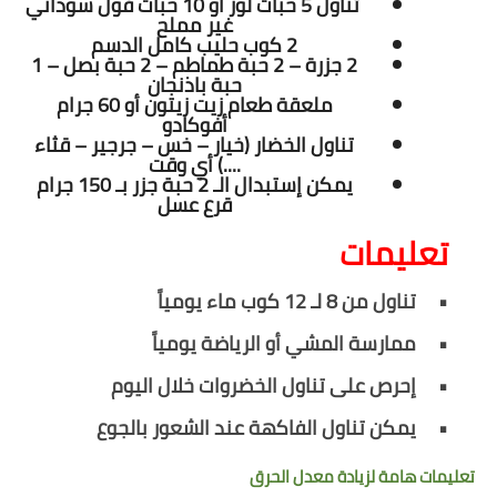
تناول 5 حبات لوز أو 10 حبات فول سوداني
غير مملح
2 كوب حليب كامل الدسم
2 جزرة – 2 حبة طماطم – 2 حبة بصل – 1
حبة باذنجان
ملعقة طعام زيت زيتون أو 60 جرام
أفوكادو
تناول الخضار (خيار – خس – جرجير – قثاء
....) أي وقت
يمكن إستبدال الـ 2 حبة جزر بـ 150 جرام
قرع عسل
تعليمات
•
تناول من 8 لـ 12 كوب ماء يومياً
•
ممارسة المشي أو الرياضة يومياً
•
إحرص على تناول الخضروات خلال اليوم
•
يمكن تناول الفاكهة عند الشعور بالجوع
تعليمات هامة لزيادة معدل الحرق