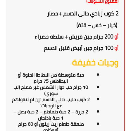
(ممنوع النشويات)
2
كوب زبادي خالى الدسم
+
خضار
(خيار – خس – قتة)
أو
2
0 جرام جبن قريش + سلطة خضراء
0
أو
100 جرام جبن أبيض قليل الدسم
وجبات خفيفة
حبة متوسطة من البطاطا الحلوة
أو
البطاطس
7
5
جرام
10 جرام حب دوار الشمس غير مملح (لب
سوري)
2 كوب حليب خالي الدسم "إن لم تتناولهم
مع الوجبات"
2 جزرة – 2 حبة طماطم – 2 حبة بصل –
1 حبة باذنجان
ملعقة طعام زيت زيتون أو 60 جرام
أفوكادو