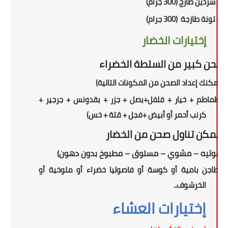
أو
سردين طازج (300 جرام)
أو
تونة طازجة (300 جرام)
إختيارات الخضار
صحن كبير من السلطة الخضراء
(
يمكنك إعداد الصحن من المكونات التالية
)
(طماطم + خيار + فلفل+بصل + جزر + بقدونس + جرجير +
كرنب أحمر أو أبيض +فجل + قتة + خس)
ويمكن تناول
صحن
من الخضار
(سوتيه – مشوي – مسلوق – مطبوخ بدون دهون)
(طاجن بامية أو كوسة أو فاصوليا خضراء أو ملوخية أو
الخرشوف..
إختيارات العشاء