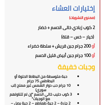
إختيارات العشاء
(ممنوع النشويات)
2
كوب زبادي خالى الدسم
+
خضار
(خيار – خس – قتة)
أو
2
0 جرام جبن قريش + سلطة خضراء
0
أو
100 جرام جبن أبيض قليل الدسم
وجبات خفيفة
حبة متوسطة من البطاطا الحلوة
أو
البطاطس
7
5
جرام
10 جرام حب دوار الشمس غير مملح (لب
سوري)
3 كوب حليب خالي الدسم "إن لم تتناولهم
مع الوجبات"
2 جزرة – 2 حبة طماطم – 2 حبة بصل –