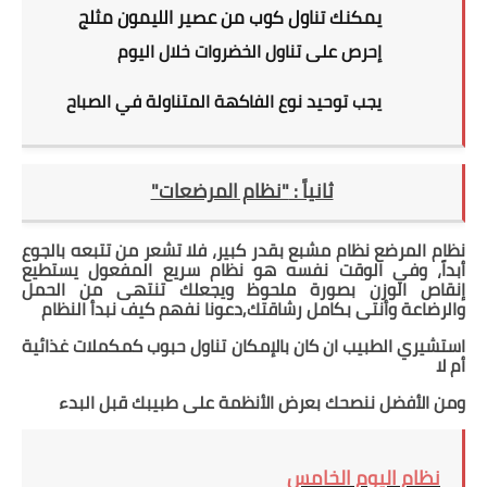
يمكنك تناول كوب من عصير الليمون مثلج
إحرص على تناول الخضروات خلال اليوم
يجب توحيد نوع الفاكهة المتناولة في الصباح
ثانياً :
"نظام المرضعات"
نظام المرضع نظام مشبع بقدر كبير، فلا تشعر من تتبعه بالجوع
أبداً، وفي الوقت نفسه هو نظام سريع المفعول يستطيع
إنقاص الوزن بصورة ملحوظ ويجعلك تنتهى من الحمل
والرضاعة وأنتى بكامل رشاقتك,دعونا نفهم كيف نبدأ النظام
استشيري الطبيب ان كان بالإمكان تناول حبوب كمكملات غذائية
أم لا
ومن الأفضل ننصحك بعرض الأنظمة على طبيبك قبل البدء
نظام اليوم الخامس