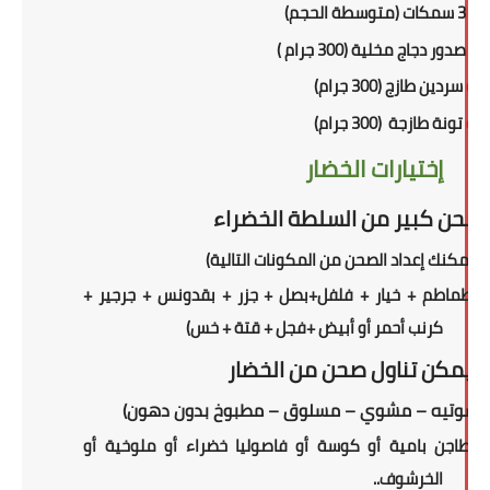
أو
3 سمكات (متوسطة الحجم)
أو
صدور دجاج مخلية (300 جرام )
أو
سردين طازج (300 جرام)
أو
تونة طازجة (300 جرام)
إختيارات الخضار
صحن كبير من السلطة الخضراء
(
يمكنك إعداد الصحن من المكونات التالية
)
(طماطم + خيار + فلفل+بصل + جزر + بقدونس + جرجير +
كرنب أحمر أو أبيض +فجل + قتة + خس)
ويمكن تناول
صحن
من الخضار
(سوتيه – مشوي – مسلوق – مطبوخ بدون دهون)
(طاجن بامية أو كوسة أو فاصوليا خضراء أو ملوخية أو
الخرشوف..