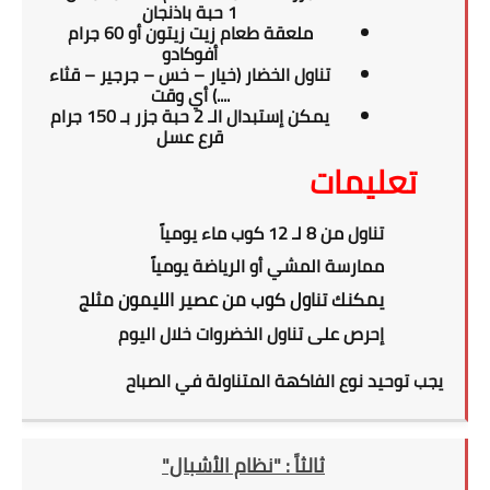
1 حبة باذنجان
ملعقة طعام زيت زيتون أو 60 جرام
أفوكادو
تناول الخضار (خيار – خس – جرجير – قثاء
....) أي وقت
يمكن إستبدال الـ 2 حبة جزر بـ 150 جرام
قرع عسل
تعليمات
تناول من 8 لـ 12 كوب ماء يومياً
ممارسة المشي أو الرياضة يومياً
يمكنك تناول كوب من عصير الليمون مثلج
إحرص على تناول الخضروات خلال اليوم
يجب توحيد نوع الفاكهة المتناولة في الصباح
ثالثاً :
"نظام الأشبال"