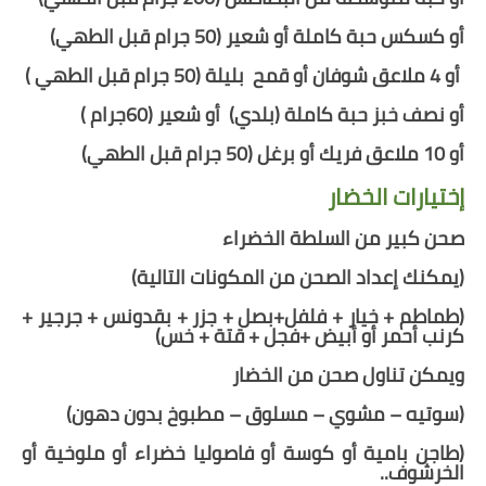
أو كسكس حبة كاملة أو شعير (50 جرام قبل الطهي)
أو 4 ملاعق شوفان أو قمح بليلة (50 جرام قبل الطهي )
أو نصف خبز حبة كاملة
(بلدي)
أو شعير
(60
جرام
)
أو
10 ملاعق فريك أو برغل (50 جرام قبل الطهي)
إختيارات الخضار
صحن كبير من السلطة الخضراء
(
يمكنك إعداد الصحن من المكونات التالية
)
(طماطم + خيار + فلفل+بصل + جزر + بقدونس + جرجير +
كرنب أحمر أو أبيض +فجل + قتة + خس)
ويمكن تناول
صحن
من الخضار
(سوتيه – مشوي – مسلوق – مطبوخ بدون دهون)
(طاجن بامية أو كوسة أو فاصوليا خضراء أو ملوخية أو
الخرشوف..