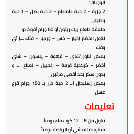
الوجبات"
2 جزرة – 2 حبة طماطم – 2 حبة بصل – 1 حبة
باذنجان
ملعقة طعام زيت زيتون أو 60 جرام أفوكادو
تناول الخضار (خيار – خس – جرجير – قثاء ....) أي
وقت
يمكن تناول"شاي – قهوة – ينسون – شاي
أخضر – كركدية قرفة – زنجبيل – نعناع ..... و
بدون سكر بحد أقصى مرتين
يمكن إستبدال الـ 2 حبة جزر بـ 150 جرام قرع
عسل
تعليمات
تناول من 8 لـ 12 كوب ماء يومياً
ممارسة المشي أو الرياضة يومياً