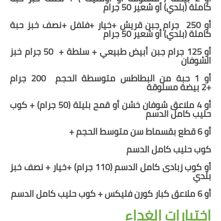
كاملة
(بلدي)
أو شعير
50
جرام
أو 250 جرام جبن قريش +
خيار +فلفل
+
نصف خبز حبة
كاملة
(بلدي)
أو شعير
50
جرام
أو 125 جرام جبن أبيض طبيعي + سلطة + 50 جرام خبز
الشوفان
أو
1
حبة من
ال
بطاطس متوسطة الحجم 200 جرام
+
2
بيضة مسلوقة
أو 4 ملاعق شوفان خشن
أو قمح بليلة (50 جرام)
+ كوب
حليب
كامل الدسم
أو
6
قطع بقسماط سن متوسط الحجم +
كوب حليب
كامل الدسم
أو كوب زبادى كامل الدسم (110 جرام) +خيار
+ نصف خبز
بلدي
أو
6
ملاعق كبار كورن فليكس + كوب حليب
كامل الدسم
إختيارات الغداء