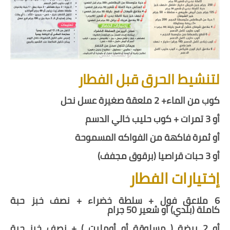
لتنشيط الحرق قبل الفطار
كوب من الماء+ 2 ملعقة صغيرة عسل نحل
أو 3 تمرات + كوب حليب خالي الدسم
أو ثمرة فاكهة من الفواكه المسموحة
أو 3 حبات قراصيا (برقوق مجفف)
إختيارات الفطار
6 ملاعق فول + سلطة خضراء + نصف خبز حبة
كاملة
(بلدي)
أو شعير
50
جرام
أو
2
بيضة ( مسلوقة أو أومليت ) +
نصف خبز حبة