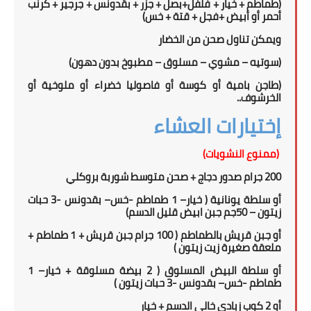
(طماطم + خيار + فلفل+بصل + جزر + بقدونس + جرجير + كرنب
أحمر أو أبيض +فجل + قتة + خس)
ويمكن تناول
صحن
من الخضار
(سوتيه – مشوي – مسلوق – مطبوخ بدون دهون)
(طاجن بامية أو كوسة أو فاصوليا خضراء أو ملوخية أو
الخرشوف..
إختيارات العشاء
(ممنوع النشويات)
200 جرام صدور دجاج + صحن متوسط شوربة بروكلي
أو سلطة يونانية
(
خيار
–
1 طماطم
-
خس
– بقدونس -
3
حبات
زيتون –
0جم جبن ابيض قليل الدسم)
5
أو جبن قريش بالطماطم (
100
جرام جبن قريش + 1 طماطم +
ملعقة صغيرة زيت زيتون )
أو سلطة البيض المسلوق ( 2 بيضة مسلوقة + خيار
–
1
طماطم
-
خس
– بقدونس -
3
حبات زيتون
)
أو 2 كوب زبادي خالى الدسم + خيار