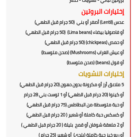
بروتين نباتي - نشويات - خضار
إختيارات البروتين
عدس
(Lentil)
أصفر أو بني
(50 جرام قبل الطهي)
أو فاصوليا بيضاء
(Lima beans)
(50 جرام قبل الطهي)
أو حمص
(chickpeas)
(50 جرام قبل الطهي)
أو
عيش الغراب (
Mushrooms
)
(صحن متوسط)
أو فول (
beans
) (صحن متوسط)
إختيارات النشويات
5
ملاعق أرز أو مكرونة بدون دهون (
20
جرام قبل الطهي)
أو كينوا (
20
جرام قبل الطهي) أو
1
توست بني
28 جرام
أو حبة متوسطة من البطاطس (
75
جرام قبل الطهي)
أو كسكس حبة كاملة أو شعير (
20
جرام قبل الطهي)
أو 2 ملعقة شوفان أو قمح
بليلة (
20
جرام قبل الطهي )
أو
ربع
خبز حبة كاملة
(بلدي)
أو شعير
(
25
جرام
)