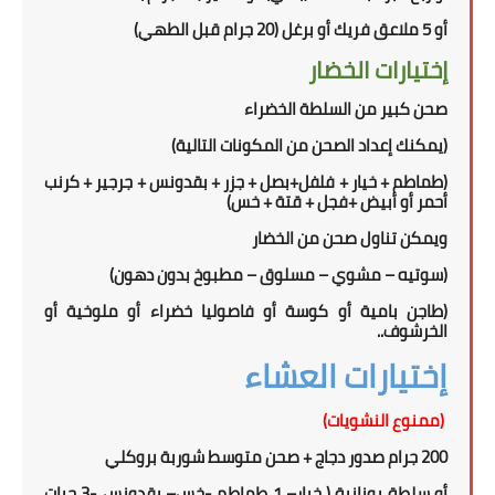
أو
5 ملاعق فريك أو برغل (
20
جرام قبل الطهي)
إختيارات الخضار
صحن كبير من السلطة الخضراء
(
يمكنك إعداد الصحن من المكونات التالية
)
(طماطم + خيار + فلفل+بصل + جزر + بقدونس + جرجير + كرنب
أحمر أو أبيض +فجل + قتة + خس)
ويمكن تناول
صحن
من الخضار
(سوتيه – مشوي – مسلوق – مطبوخ بدون دهون)
(طاجن بامية أو كوسة أو فاصوليا خضراء أو ملوخية أو
الخرشوف..
إختيارات العشاء
(ممنوع النشويات)
200 جرام صدور دجاج + صحن متوسط شوربة بروكلي
أو سلطة يونانية
(
خيار
–
1 طماطم
-
خس
– بقدونس -
3
حبات