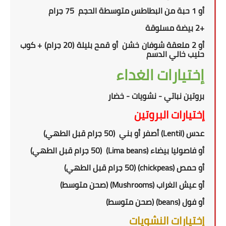
أو 1
حبة من
ال
بطاطس متوسطة الحجم
75 جرام
+
2
بيضة مسلوقة
أو
2 ملعقة
شوفان خشن
أو قمح بليلة (20 جرام)
+ كوب
حليب خالي الدسم
إختيارات الغداء
بروتين نباتي - نشويات - خضار
إختيارات البروتين
عدس
(Lentil)
أصفر أو بني
(50 جرام قبل الطهي)
أو فاصوليا بيضاء
(Lima beans)
(50 جرام قبل الطهي)
أو حمص
(chickpeas)
(50 جرام قبل الطهي)
أو
عيش الغراب (
Mushrooms
)
(صحن متوسط)
أو فول (
beans
) (صحن متوسط)
إختيارات النشويات