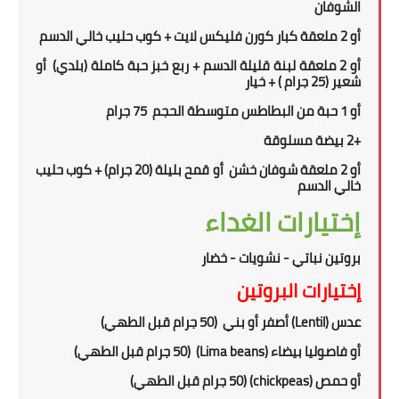
الشوفان
أو 2 ملعقة
كبار كورن فليكس لايت + كوب حليب خالي الدسم
أو 2 ملعقة لبنة قليلة الدسم
+
ربع
خبز حبة كاملة
(بلدي)
أو
شعير
(25
جرام
) + خيار
أو 1
حبة من
ال
بطاطس متوسطة الحجم
75 جرام
+
2
بيضة مسلوقة
أو
2 ملعقة
شوفان خشن
أو قمح بليلة (20 جرام)
+ كوب حليب
خالي الدسم
إختيارات الغداء
بروتين نباتي - نشويات - خضار
إختيارات البروتين
عدس
(Lentil)
أصفر أو بني
(50 جرام قبل الطهي)
أو فاصوليا بيضاء
(Lima beans)
(50 جرام قبل الطهي)
أو حمص
(chickpeas)
(50 جرام قبل الطهي)