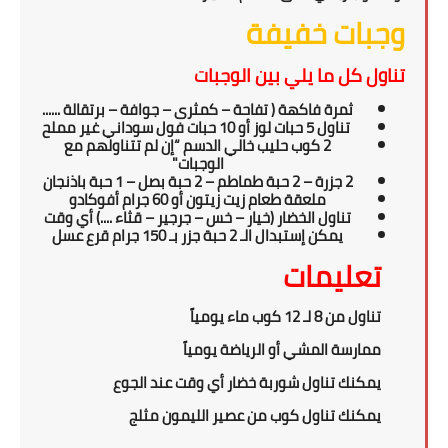
وجبات خفيفة
تناول كل ما يلي بين الوجبات
ثمرة فاكهة
( تفاحة – كمثرى –
جوافة – برتقالة ......
تناول 5 حبات لوز أو 10 حبات فول سوداني غير مملح
2 كوب حليب خالي الدسم “إن لم تتناولهم مع
الوجبات"
2 جزرة – 2 حبة طماطم – 2 حبة بصل – 1 حبة باذنجان
ملعقة طعام زيت زيتون أو 60 جرام أفوكادو
تناول الخضار (خيار – خس – جرجير – قثاء ....) أي وقت
يمكن إستبدال الـ 2 حبة جزر بـ 150 جرام قرع عسل
تعليمات
تناول من 8 لـ 12 كوب ماء يومياً
ممارسة المشي أو الرياضة يومياً
يمكنك تناول شوربة خضار أي وقت عند الجوع
يمكنك تناول كوب من عصير الليمون مثلج