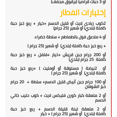
أو 3 حبات قراصيا (برقوق مجفف)
إختيارات الفطار
2
كوب زبادى لايت أو قليل الدسم +خيار + ربع
خبز حبة
كاملة
(بلدي)
أو
شعير
(25
جرام
)
أو
4 ملاعق فول بالطماطم + سلطة خضراء
+
ربع
خبز حبة كاملة
(بلدي)
أو شعير
(25
جرام
)
أو
200
جرام جبن قريش +
خيار +فلفل
+ ربع
خبز حبة
كاملة
25
جرام (بلدي)
أو
2
بيضة ( مسلوقة أو أومليت ) +ربع
خبز حبة
كاملة
(بلدي)
أو شعير
(25
جرام
)
أو 100 جرام جبن أبيض قليل الدسم+ سلطة +
20 جرام
خبز الشوفان
أو 2 ملعقة
كبار كورن فليكس لايت + كوب حليب خالي
الدسم
أو 2 ملعقة لبنة قليلة الدسم
+
ربع
خبز حبة
كاملة
(بلدي)
أو شعير
(25
جرام
) + خيار