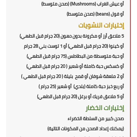
أو
عيش الغراب (
Mushrooms
)
(صحن متوسط)
أو فول (
beans
) (صحن متوسط)
إختيارات النشويات
5
ملاعق أرز أو مكرونة بدون دهون (
20
جرام قبل الطهي)
أو كينوا (
20
جرام قبل الطهي) أو
1
توست بني
28 جرام
أو حبة متوسطة من البطاطس (
75
جرام قبل الطهي)
أو كسكس حبة كاملة أو شعير (
20
جرام قبل الطهي)
أو 2 ملعقة شوفان أو قمح
بليلة (
20
جرام قبل الطهي )
أو
ربع
خبز حبة كاملة
(بلدي)
أو شعير
(
25
جرام
)
أو
5 ملاعق فريك أو برغل (
20
جرام قبل الطهي)
إختيارات الخضار
صحن كبير من السلطة الخضراء
(
يمكنك إعداد الصحن من المكونات التالية
)