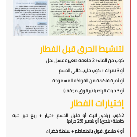
لتنشيط الحرق قبل الفطار
كوب من الماء+ 2 ملعقة صغيرة عسل نحل
أو 3 تمرات + كوب حليب خالي الدسم
أو ثمرة فاكهة من الفواكه المسموحة
أو 3 حبات قراصيا (برقوق مجفف)
إختيارات الفطار
2
كوب زبادى لايت أو قليل الدسم +خيار + ربع
خبز حبة
كاملة
(بلدي)
أو
شعير
(25
جرام
)
أو
4 ملاعق فول بالطماطم + سلطة خضراء