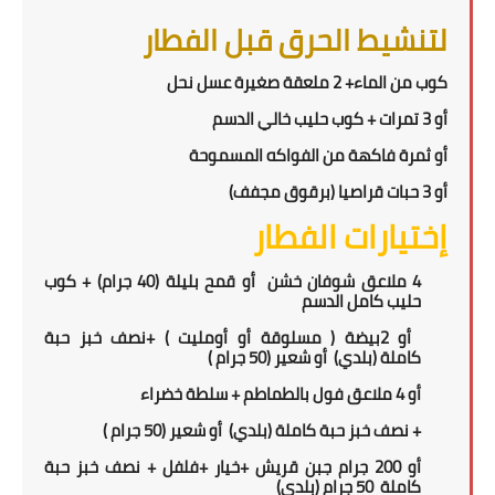
لتنشيط الحرق قبل الفطار
كوب من الماء+ 2 ملعقة صغيرة عسل نحل
أو 3 تمرات + كوب حليب خالي الدسم
أو ثمرة فاكهة من الفواكه المسموحة
أو 3 حبات قراصيا (برقوق مجفف)
إختيارات الفطار
4 ملاعق شوفان خشن
أو قمح بليلة (40 جرام)
+ كوب
حليب كامل الدسم
أو
2
بيضة ( مسلوقة أو أومليت ) +
نصف خبز حبة
كاملة
(بلدي)
أو شعير
(5
0 جرام
)
أو
4 ملاعق فول بالطماطم + سلطة خضراء
+ نصف خبز حبة كاملة
(بلدي)
أو شعير
(5
0 جرام
)
أو
200
جرام جبن قريش +
خيار +فلفل
+
نصف خبز حبة
كاملة
50
جرام (بلدي)