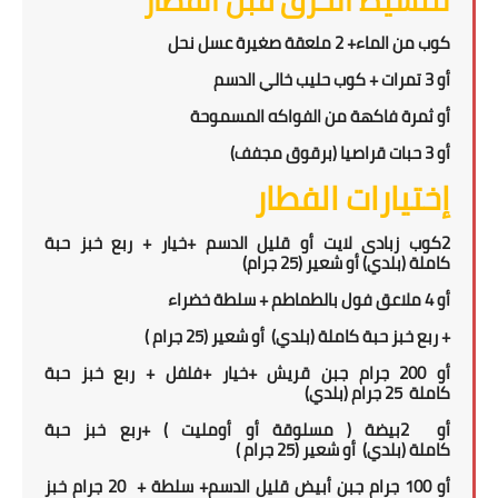
كوب من الماء+ 2 ملعقة صغيرة عسل نحل
أو 3 تمرات + كوب حليب خالي الدسم
أو ثمرة فاكهة من الفواكه المسموحة
أو 3 حبات قراصيا (برقوق مجفف)
إختيارات الفطار
2
كوب زبادى لايت أو قليل الدسم +خيار + ربع
خبز حبة
كاملة
(بلدي)
أو
شعير
(25
جرام
)
أو
4 ملاعق فول بالطماطم + سلطة خضراء
+
ربع
خبز حبة كاملة
(بلدي)
أو شعير
(25
جرام
)
أو
200
جرام جبن قريش +
خيار +فلفل
+ ربع
خبز حبة
كاملة
25
جرام (بلدي)
أو
2
بيضة ( مسلوقة أو أومليت ) +ربع
خبز حبة
كاملة
(بلدي)
أو شعير
(25
جرام
)
أو 100 جرام جبن أبيض قليل الدسم+ سلطة +
20 جرام خبز