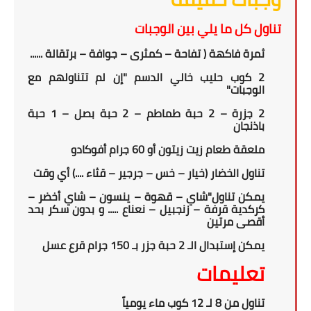
تناول كل ما يلي بين الوجبات
ثمرة فاكهة
( تفاحة – كمثرى –
جوافة – برتقالة ......
2 كوب حليب خالي الدسم "إن لم تتناولهم مع
الوجبات"
2 جزرة – 2 حبة طماطم – 2 حبة بصل – 1 حبة
باذنجان
ملعقة طعام زيت زيتون أو 60 جرام أفوكادو
تناول الخضار (خيار – خس – جرجير – قثاء ....) أي وقت
يمكن تناول"شاي – قهوة – ينسون – شاي أخضر –
كركدية قرفة – زنجبيل – نعناع ..... و بدون سكر بحد
أقصى مرتين
يمكن إستبدال الـ 2 حبة جزر بـ 150 جرام قرع عسل
تعليمات
تناول من 8 لـ 12 كوب ماء يومياً