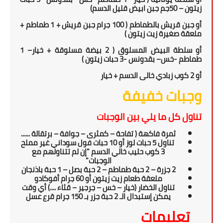
زيتون –
0جم جبن ابيض قليل الدسم)
5
أو جبن قريش بالطماطم (
100
جرام جبن قريش + 1 طماطم +
ملعقة صغيرة زيت زيتون )
أو سلطة البيض المسلوق ( 2 بيضة مسلوقة + خيار
–
1
طماطم
-
خس
– بقدونس -
3
حبات زيتون
)
أو 2 كوب زبادي خالى الدسم + خيار
وجبات خفيفة
تناول كل ما يلي بين الوجبات
ثمرة فاكهة
( تفاحة – كمثرى –
جوافة – برتقالة ......
تناول 5 حبات لوز أو 10 حبات فول سوداني غير مملح
3 كوب حليب خالي الدسم "إن لم تتناولهم مع
الوجبات"
2 جزرة – 2 حبة طماطم – 2 حبة بصل – 1 حبة باذنجان
ملعقة طعام زيت زيتون أو 60 جرام أفوكادو
تناول الخضار (خيار – خس – جرجير – قثاء ....) أي وقت
يمكن إستبدال الـ 2 حبة جزر بـ 150 جرام قرع عسل
تعليمات