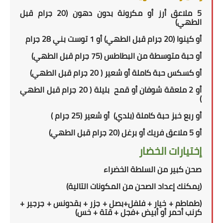
5
ملاعق أرز أو مكرونة بدون دهون (
20
جرام قبل
الطهي)
أو كينوا (
20
جرام قبل الطهي) أو
1
توست بني
28 جرام
أو حبة متوسطة من البطاطس (
75
جرام قبل الطهي)
أو كسكس حبة كاملة أو شعير (
20
جرام قبل الطهي)
أو 2 ملعقة شوفان أو قمح
بليلة (
20
جرام قبل الطهي
)
أو
ربع
خبز حبة كاملة
(بلدي)
أو شعير
(
25
جرام
)
أو
5 ملاعق فريك أو برغل (
20
جرام قبل الطهي)
إختيارات الخضار
صحن كبير من السلطة الخضراء
(
يمكنك إعداد الصحن من المكونات التالية
)
(طماطم + خيار + فلفل+بصل + جزر + بقدونس + جرجير +
كرنب أحمر أو أبيض +فجل + قتة + خس)