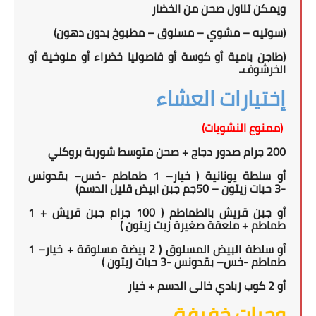
ويمكن تناول
صحن
من الخضار
(سوتيه – مشوي – مسلوق – مطبوخ بدون دهون)
(طاجن بامية أو كوسة أو فاصوليا خضراء أو ملوخية أو
الخرشوف..
إختيارات العشاء
(ممنوع النشويات)
200 جرام صدور دجاج + صحن متوسط شوربة بروكلي
أو سلطة يونانية
(
خيار
–
1 طماطم
-
خس
– بقدونس
-
3
حبات زيتون –
0جم جبن ابيض قليل الدسم)
5
أو جبن قريش بالطماطم (
100
جرام جبن قريش + 1
طماطم + ملعقة صغيرة زيت زيتون )
أو سلطة البيض المسلوق ( 2 بيضة مسلوقة + خيار
–
1
طماطم
-
خس
– بقدونس -
3
حبات زيتون
)
أو 2 كوب زبادي خالى الدسم + خيار
وجبات خفيفة