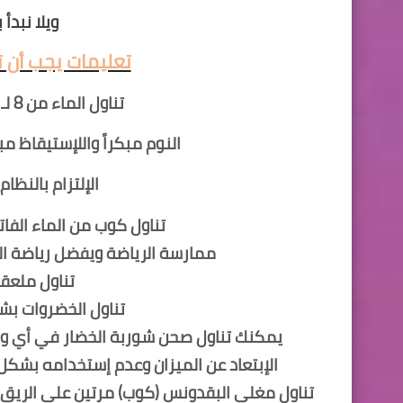
ويلا نبد
تعليمات يجب أن ت
تناول الماء من 8 لـ 12 كوب موزعه على مدار اليوم
النوم مبكراً واللإستيقاظ مبكراً (ا
الإلتزام بالنظا
تناول كوب من الماء الفا
ممارسة الرياضة ويفضل رياضة المشي مدة لا
تناول ملعقة
تناول الخضروات بش
يمكنك تناول
صحن
شوربة الخضار في أي وقت
الإبتعاد عن الميزان وعدم إستخدامه بشكل
تناول مغلي البقدونس (كوب) مرتين على الريق ف