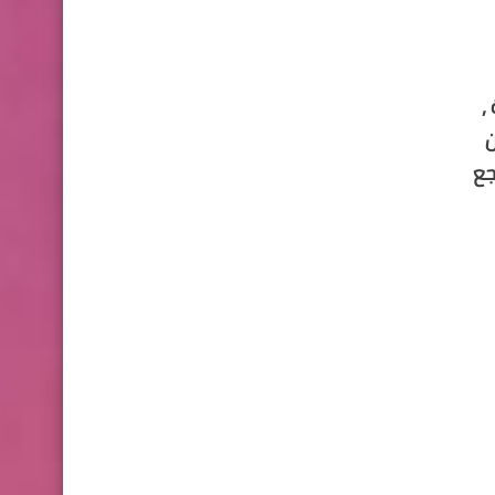
العادية لسن أكثر من 16 سنة ,
ن
جع