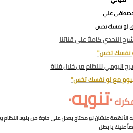
صطفى علي
 لو نفسك تخس
 التحدي كاملاً على قناتنا
 نفسك تخس"
 اليومي للنظام من خلال قناة
بيوم مع لو نفسك تخس"
تنويه
فكرك "
"
الأنظمة علشان لو محتاج يعدل على حاجة من بنود النظام و
اً عليك يا بطل