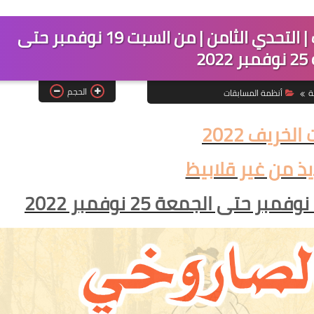
الرجيم الصاروخي في فصل الخريف | التحدي الثامن | من السبت 19 نوفمبر حتى
20
الحجم
ة
أنظمة المسابقات
الخريف 2022
ذ من غير قلابيظ