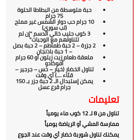
حبة متوسطة من البطاطا الحلوة
75 جرام
10 جرام حب دوار الشمس غير مملح
(لب سوري)
3 كوب حليب خالي الدسم "إن لم
تتناولهم مع الوجبات"
2 جزرة – 2 حبة طماطم – 2 حبة بصل
– 1 حبة باذنجان
ملعقة طعام زيت زيتون أو 60 جرام
أفوكادو
تناول الخضار (خيار – خس – جرجير –
قثاء ....) أي وقت
يمكن إستبدال الـ 2 حبة جزر بـ 150
جرام قرع عسل
تعليمات
تناول من 8 لـ 12 كوب ماء يومياً
ممارسة المشي أو الرياضة يومياً
يمكنك تناول شوربة خضار أي وقت عند الجوع