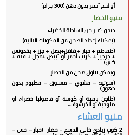
أو لحم أحمر بدون دهن (300 جرام)
منيو الخضار
صحن كبير من السلطة الخضراء
(يمكنك إعداد الصحن من المكونات التالية)
(طماطم + خيار + فلفل+بصل + جزر + بقدونس
+ جرجير + كرنب أحمر أو أبيض +فجل + قتة +
خس)
ويمكن تناول صحن من الخضار
(سوتيه – مشوي – مسلوق – مطبوخ بدون
دهون)
(طاجن بامية أو كوسة أو فاصوليا خضراء أو
ملوخية أو الخرشوف..
منيو العشاء
2 كوب زبادي خالى الدسم + خضار (خيار – خس –