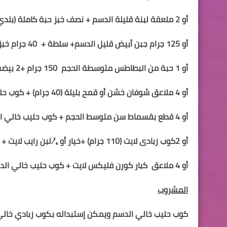
أو 2 ملعقة لبنة قليلة الدسم + نصف خبز حبة كاملة
(بلدي
أو 125 جرام جبن أبيض قليل الدسم+ سلطة +
40 جرام خبز الشوفان
أو
1
حبة من
ال
بطاطس متوسطة الحجم
150 جرام +
2
بيضة
أو 4 ملاعق شوفان خشن
أو قمح بليلة (40 جرام)
+ كوب حل
أو 4 قطع بقسماط سن متوسط الحجم + كوب حليب خالي الدسم
أو
2
كوب زبادى لايت (110 جرام) +خيار أو
¼ لبن رايب
لايت
+ 
أو 4 ملاعق
كبار كورن فليكس لايت + كوب حليب خالي ال
المشروب
كوب حليب خالي الدسم
ويمكن إستبداله بكوب زبادي خالي