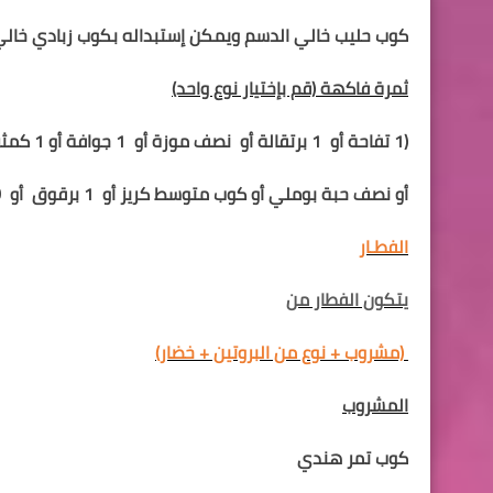
كوب حليب خالي الدسم
ويمكن إستبداله بكوب زبادي خالي
ثمرة فاكهة
(قم بإختيار نوع واحد)
(1 تفاحة أو
1 برتقالة أو
نصف موزة أو
1 جوافة أو 1 كمثرى أو
أو نصف حبة بوملي أو كوب متوسط كريز أو
1 برقوق
أو
0
الفطـار
يتكون الفطار من
(مشروب + نوع من البروتين + خضار)
المشروب
كوب تمر هندي