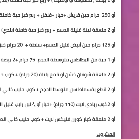
أو 250
جرام جبن قريش +
خيار +فلفل
+ ربع
خبز حبة كاملة
أو 2 ملعقة لبنة قليلة الدسم +
ربع
خبز حبة كاملة
(بلدي)
أو 125 جرام جبن أبيض قليل الدسم+ سلطة +
20 جرام خبز الشوفان
أو
1
حبة من
ال
بطاطس متوسطة الحجم
75 جرام +
2
بيضة 
أو
2
ملعق
ة
شوفان خشن
أو قمح بليلة (20 جرام)
+ كوب حل
أو
2
قطع بقسماط سن متوسط الحجم + كوب حليب خالي ا
أو
2
كوب زبادى لايت (110 جرام) +خيار أو
¼ لبن رايب
قليل ال
أو
2
ملعق
ة
كبار كورن فليكس لايت + كوب حليب خالي الد
المشروب