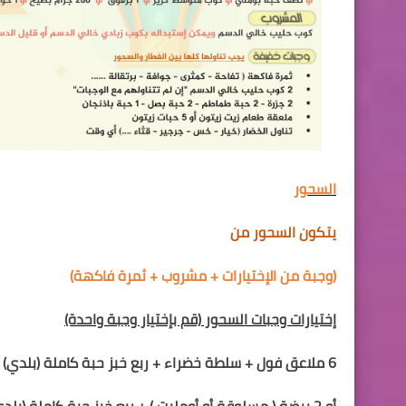
السحور
يتكون السحور من
(وجبة من الإختيارات + مشروب + ثمرة فاكهة)
إختيارات وجبات السحور
(قم بإختيار وجبة واحدة)
6 ملاعق فول + سلطة خضراء +
ربع
خبز حبة كاملة
(بلدي)
أو
2
بيضة ( مسلوقة أو أومليت ) + ربع
خبز حبة كاملة
(بلد