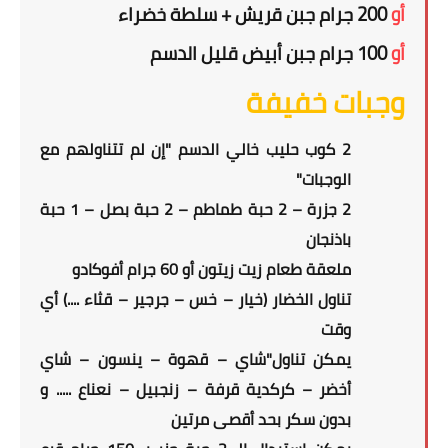
أو
2
0 جرام جبن قريش + سلطة خضراء
0
أو
100 جرام جبن أبيض قليل الدسم
وجبات خفيفة
2 كوب حليب خالي الدسم "إن لم تتناولهم مع
الوجبات"
2 جزرة – 2 حبة طماطم – 2 حبة بصل – 1 حبة
باذنجان
ملعقة طعام زيت زيتون أو 60 جرام أفوكادو
تناول الخضار (خيار – خس – جرجير – قثاء ....) أي
وقت
يمكن تناول"شاي – قهوة – ينسون – شاي
أخضر – كركدية قرفة – زنجبيل – نعناع ..... و
بدون سكر بحد أقصى مرتين