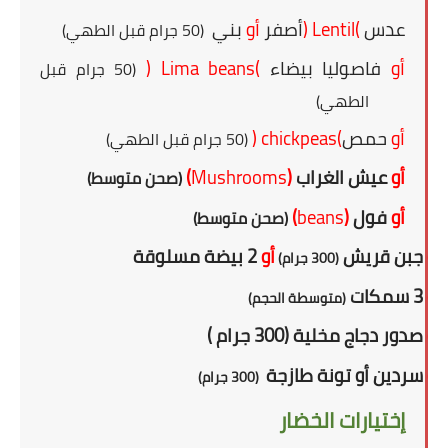
عدس
(
Lentil
)
أصفر
أو
بني
(50 جرام قبل الطهي)
أو
فاصوليا بيضاء
(
Lima beans
)
(50 جرام قبل
الطهي)
أو
حمص
(
chickpeas
)
(50 جرام قبل الطهي)
أو
عيش الغراب
(
Mushrooms
)
(صحن متوسط)
أو
فول
(
beans
)
(صحن متوسط)
أو
جبن قريش
أو
2 بيضة مسلوقة
(300 جرام)
أو
3 سمكات
(متوسطة الحجم)
أو
صدور دجاج مخلية (300 جرام )
أو
سردين أو تونة طازجة
(300 جرام)
إختيارات الخضار