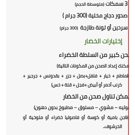
أو
3 سمكات
(متوسطة الحجم)
أو
صدور دجاج مخلية (300 جرام )
أو
سردين أو تونة طازجة
(300 جرام)
إختيارات الخضار
صحن كبير من السلطة الخضراء
(
يمكنك إعداد الصحن من المكونات التالية
)
(طماطم + خيار + فلفل+بصل + جزر + بقدونس + جرجير +
كرنب أحمر أو أبيض +فجل + قتة + خس)
ويمكن تناول
صحن
من الخضار
(سوتيه – مشوي – مسلوق – مطبوخ بدون دهون)
(طاجن بامية أو كوسة أو فاصوليا خضراء أو ملوخية أو
الخرشوف..