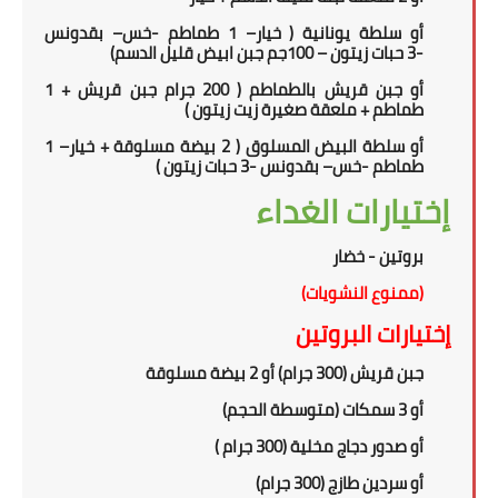
أو سلطة يونانية
(
خيار
–
1 طماطم
-
خس
– بقدونس
-
3
حبات زيتون –
100
جم جبن ابيض قليل الدسم)
أو جبن قريش بالطماطم ( 2
00
جرام جبن قريش + 1
طماطم + ملعقة صغيرة زيت زيتون )
أو سلطة البيض المسلوق ( 2 بيضة مسلوقة + خيار
–
1
طماطم
-
خس
– بقدونس -
3
حبات زيتون
)
إختيارات الغداء
بروتين - خضار
(ممنوع النشويات)
إختيارات البروتين
جبن قريش (300 جرام) أو 2 بيضة مسلوقة
أو 3 سمكات (متوسطة الحجم)
أو
صدور دجاج مخلية (300 جرام )
أو سردين طازج (300 جرام)