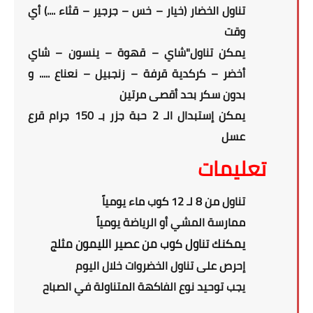
تناول الخضار (خيار – خس – جرجير – قثاء ....) أي
وقت
يمكن تناول"شاي – قهوة – ينسون – شاي
أخضر – كركدية قرفة – زنجبيل – نعناع ..... و
بدون سكر بحد أقصى مرتين
يمكن إستبدال الـ 2 حبة جزر بـ 150 جرام قرع
عسل
تعليمات
تناول من 8 لـ 12 كوب ماء يومياً
ممارسة المشي أو الرياضة يومياً
يمكنك تناول كوب من عصير الليمون مثلج
إحرص على تناول الخضروات خلال اليوم
يجب توحيد نوع الفاكهة المتناولة في الصباح