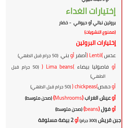
إختيارات الغداء
بروتين نباتي أو حيواني - خضار
(ممنوع النشويات)
إختيارات البروتين
عدس
(
Lentil
)
أصفر
أو
بني
(50 جرام قبل الطهي)
أو
فاصوليا بيضاء
(
Lima beans
)
(50 جرام قبل
الطهي)
أو
حمص
(
chickpeas
)
(50 جرام قبل الطهي)
أو
عيش الغراب
(
Mushrooms
)
(صحن متوسط)
أو
فول
(
beans
)
(صحن متوسط)
أو
جبن قريش
أو
2 بيضة مسلوقة
(300 جرام)