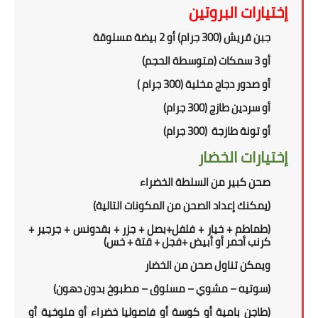
إختيارات البروتين
جبن قريش (300 جرام) أو 2 بيضة مسلوقة
أو 3 سمكات (متوسطة الحجم)
أو
صدور دجاج مخلية (300 جرام )
أو سردين طازج (300 جرام)
أو تونة طازجة (300 جرام)
إختيارات الخضار
صحن كبير من السلطة الخضراء
(
يمكنك إعداد الصحن من المكونات التالية
)
(طماطم + خيار + فلفل+بصل + جزر + بقدونس + جرجير +
كرنب أحمر أو أبيض +فجل + قتة + خس)
ويمكن تناول
صحن
من الخضار
(سوتيه – مشوي – مسلوق – مطبوخ بدون دهون)
(طاجن بامية أو كوسة أو فاصوليا خضراء أو ملوخية أو