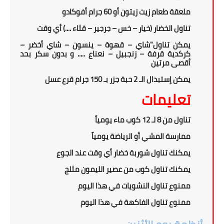
ملعقة طعام زيت زيتون أو 60 جرام أفوكادو
تناول الخضار (خيار – خس – جرجير – قثاء ....) أي وقت
يمكن تناول"شاي – قهوة – ينسون – شاي أخضر –
كركدية قرفة – زنجبيل – نعناع ..... و بدون سكر بحد
أقصى مرتين
يمكن إستبدال الـ 2 حبة جزر بـ 150 جرام قرع عسل
تعليمات
تناول من 8 لـ 12 كوب ماء يومياً
ممارسة المشي أو الرياضة يومياً
يمكنك تناول شوربة خضار أي وقت عند الجوع
يمكنك تناول كوب من عصير الليمون مثلج
ممنوع تناول النشويات في هذا اليوم
ممنوع تناول الفاكهة في هذا اليوم