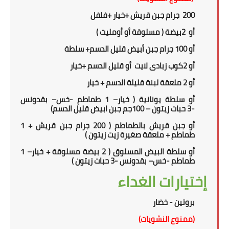
200 جرام جبن قريش +
خيار +فلفل
أو
2
بيضة ( مسلوقة أو أومليت )
أو 100 جرام جبن أبيض قليل الدسم+ سلطة
أو
2
كوب زبادى لايت أو قليل الدسم +خيار
أو 2 ملعقة لبنة قليلة الدسم + خيار
أو سلطة يونانية
(
خيار
–
1 طماطم
-
خس
– بقدونس
-
3
حبات زيتون –
100
جم جبن ابيض قليل الدسم)
أو جبن قريش بالطماطم ( 2
00
جرام جبن قريش + 1
طماطم + ملعقة صغيرة زيت زيتون )
أو سلطة البيض المسلوق ( 2 بيضة مسلوقة + خيار
–
1
طماطم
-
خس
– بقدونس -
3
حبات زيتون
)
إختيارات الغداء
بروتين - خضار
(ممنوع النشويات)