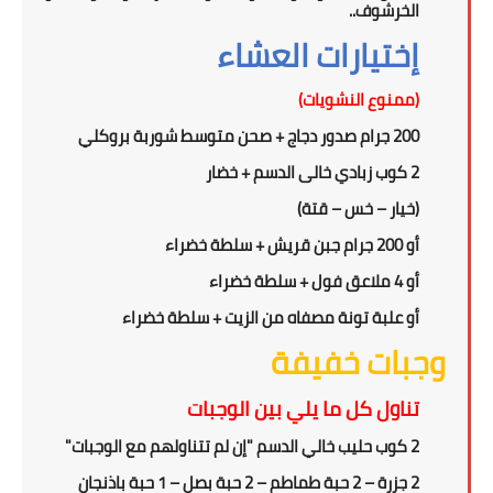
الخرشوف..
إختيارات العشاء
(ممنوع النشويات)
200 جرام صدور دجاج + صحن متوسط شوربة بروكلي
2
كوب زبادي خالى الدسم
+
خضار
(خيار – خس – قتة)
أو 2
0 جرام جبن قريش + سلطة خضراء
0
أو 4 ملاعق فول + سلطة خضراء
أو علبة تونة مصفاه من الزيت + سلطة خضراء
وجبات خفيفة
تناول كل ما يلي بين الوجبات
2 كوب حليب خالي الدسم "إن لم تتناولهم مع الوجبات"
2 جزرة – 2 حبة طماطم – 2 حبة بصل – 1 حبة باذنجان