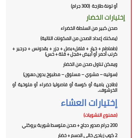
أو تونة طازجة (300 جرام)
إختيارات الخضار
صحن كبير من السلطة الخضراء
(
يمكنك إعداد الصحن من المكونات التالية
)
(طماطم + خيار + فلفل+بصل + جزر + بقدونس + جرجير +
كرنب أحمر أو أبيض +فجل + قتة + خس)
ويمكن تناول
صحن
من الخضار
(سوتيه – مشوي – مسلوق – مطبوخ بدون دهون)
(طاجن بامية أو كوسة أو فاصوليا خضراء أو ملوخية أو
الخرشوف..
إختيارات العشاء
(ممنوع النشويات)
200 جرام صدور دجاج + صحن متوسط شوربة بروكلي
2
كوب زبادي خالى الدسم
+
خضار