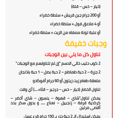
(خيار – خس – قتة)
أو 2
0 جرام جبن قريش + سلطة خضراء
0
أو 4 ملاعق فول + سلطة خضراء
أو علبة تونة مصفاه من الزيت + سلطة خضراء
وجبات خفيفة
تناول كل ما يلي بين الوجبات
2 كوب حليب خالي الدسم "إن لم تتناولهم مع الوجبات"
2 جزرة – 2 حبة طماطم – 2 حبة بصل – 1 حبة باذنجان
ملعقة طعام زيت زيتون أو 60 جرام أفوكادو
تناول الخضار (خيار – خس – جرجير – قثاء ....) أي وقت
يمكن تناول"شاي – قهوة – ينسون – شاي أخضر –
كركدية قرفة – زنجبيل – نعناع ..... و بدون سكر بحد
أقصى مرتين
يمكن إستبدال الـ 2 حبة جزر بـ 150 جرام قرع عسل