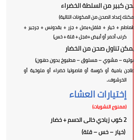
صحن كبير من السلطة الخضراء
(
يمكنك إعداد الصحن من المكونات التالية
)
(طماطم + خيار + فلفل+بصل + جزر + بقدونس + جرجير +
كرنب أحمر أو أبيض +فجل + قتة + خس)
ويمكن تناول
صحن
من الخضار
(سوتيه – مشوي – مسلوق – مطبوخ بدون دهون)
(طاجن بامية أو كوسة أو فاصوليا خضراء أو ملوخية أو
الخرشوف..
إختيارات العشاء
(ممنوع النشويات)
2
كوب زبادي خالى الدسم
+
خضار
(خيار – خس – قتة)