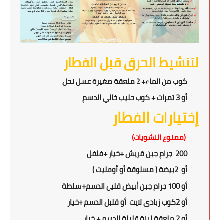
لتنشيط الحرق قبل الفطار
كوب من الماء+ 2 ملعقة صغيرة عسل نحل
أو 3 تمرات + كوب حليب خالي الدسم
إختيارات الفطار
(ممنوع النشويات)
200 جرام جبن قريش +
خيار +فلفل
أو
2
بيضة ( مسلوقة أو أومليت )
أو 100 جرام جبن أبيض قليل الدسم+ سلطة
أو
2
كوب زبادى لايت أو قليل الدسم +خيار
أو 2 ملعقة لبنة قليلة الدسم + خيار