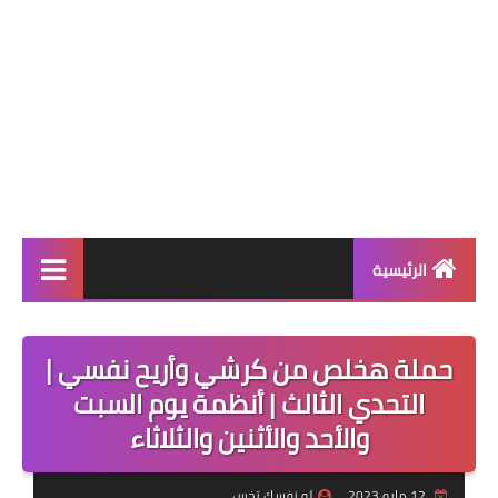
الرئيسية
أنظمة إنقاص الوزن
حملة هخلص من كرشي وأريح نفسي |
أنظمة المسابقات
التحدي الثالث | أنظمة يوم السبت
نظام اليوم
والأحد والأثنين والثلاثاء
أنظمة التثبيت بعد الرجيم
12 مايو 2023
لو نفسك تخس