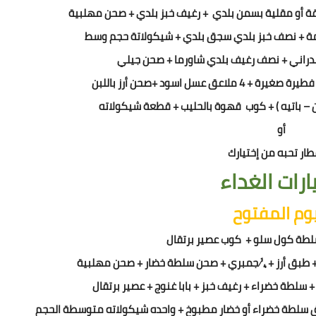
مة + نصف خبز بلدي سجق بلدي + شيكولاتة حجم وسط
دراني + نصف رغيف بلدي شاورما + صحن جيلي
عسل اسود +صحن أرز باللبن
 – باتيه ) + كوب قهوة بالحليب + قطعة شيكولاته
أو
ار تحبه من إختيارك
ارات الغداء
يوم المفتوح
لطة كول سلو + كوب عصير برتقال
طبق أرز +
¼
جمبري + صحن سلطة خضار + صحن مهلبية
 سلطة خضراء + رغيف خبز + بابا غنوج + عصير برتقال
سلطة خضراء أو خضار مطبوخ + واحده شيكولاته متوسطة الحجم