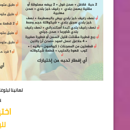
تهانينا لبلوغ
ي
اختي
لل