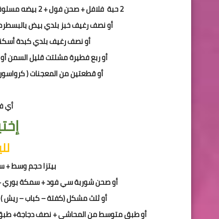
2 حبة فلافل + صحن فول + 2 بيضه مسلوقة أو مقلية بسمن بلدي + رغيف خبز بلدي + صحن مهلبية
أو نصف رغيف خبز بلدي بيض بالبسطر
أو نصف رغيف بلدي كبدة أسكن
أو ربع فطيرة مشلتت قليل السمن أو فطيرة صغيرة + 4 ملاعق 
أو قطعتين من المعجنات ( كرواسون
أي فط
إختي
لل
بيتزا حجم وسط + س
أو صحن شوربة سي فود + سمكة بوري + 
أو ثلث مشكل (كفتة – كباب – ريش ) +
أو طبق متوسط من المحاشي + نصف دجاجة+ طبق 