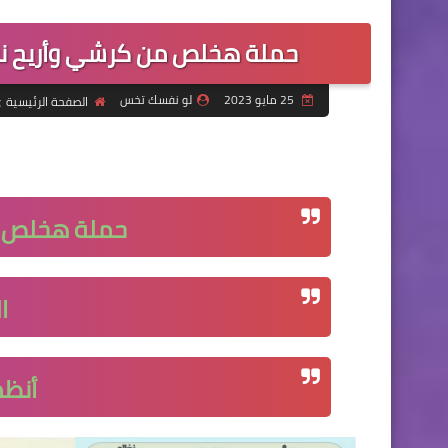
حملة هخلص من كرشي وأريح نفسي
25 مايو 2023
لو نفسك تخس
الصفحة الرئيسية
حملة هخلص 
ا
أنظم