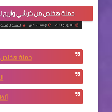
حملة هخلص من كرشي وأريح نفسي
09 يوليو 2023
لو نفسك تخس
الصفحة الرئيسية
حملة هخلص 
ال
أنظم