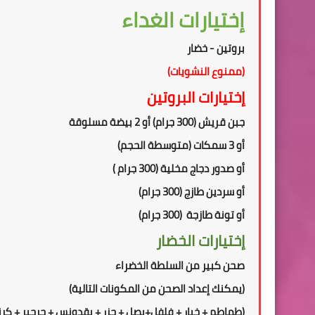
إختيارات الغداء
بروتين - خضار
(ممنوع النشويات)
إختيارات البروتين
جبن قريش (300 جرام) أو 2 بيضة مسلوقة
أو 3 سمكات (متوسطة الحجم)
أو صدور دجاج مخلية (300 جرام )
أو سردين طازج (300 جرام)
أو تونة طازجة (300 جرام)
إختيارات الخضار
صحن كبير من السلطة الخضراء
(يمكنك إعداد الصحن من المكونات التالية)
(طماطم + خيار + فلفل+بصل + جزر + بقدونس + جرجير + كر