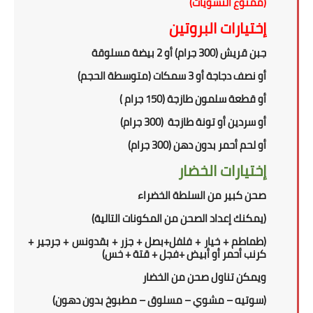
(ممنوع النشويات)
إختيارات البروتين
جبن قريش (300 جرام) أو 2 بيضة مسلوقة
أو نصف دجاجة أو 3 سمكات (متوسطة الحجم)
أو قطعة سلمون
طازجة
(150 جرام )
أو سردين أو تونة طازجة (300 جرام)
أو
لحم أحمر بدون دهن (300 جرام)
إختيارات الخضار
صحن كبير من السلطة الخضراء
(
يمكنك إعداد الصحن من المكونات التالية
)
(طماطم + خيار + فلفل+بصل + جزر + بقدونس + جرجير +
كرنب أحمر أو أبيض +فجل + قتة + خس)
ويمكن تناول
صحن
من الخضار
(سوتيه – مشوي – مسلوق – مطبوخ بدون دهون)