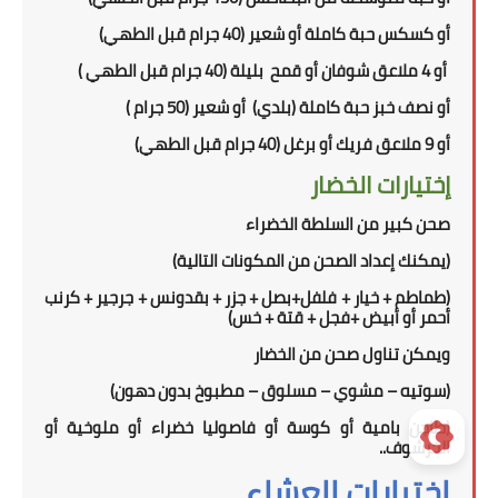
أو كسكس حبة كاملة أو شعير (40 جرام قبل الطهي)
أو 4 ملاعق شوفان أو قمح بليلة (40 جرام قبل الطهي )
أو نصف خبز حبة كاملة
(بلدي)
أو شعير
(5
0 جرام
)
أو
9 ملاعق فريك أو برغل (40 جرام قبل الطهي)
إختيارات الخضار
صحن كبير من السلطة الخضراء
(
يمكنك إعداد الصحن من المكونات التالية
)
(طماطم + خيار + فلفل+بصل + جزر + بقدونس + جرجير + كرنب
أحمر أو أبيض +فجل + قتة + خس)
ويمكن تناول
صحن
من الخضار
(سوتيه – مشوي – مسلوق – مطبوخ بدون دهون)
(طاجن بامية أو كوسة أو فاصوليا خضراء أو ملوخية أو
الخرشوف..
إختيارات العشاء