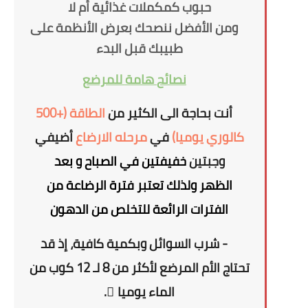
حبوب كمكملات غذائية أم لا
ومن الأفضل ننصحك بعرض الأنظمة على
طبيبك قبل البدء
نصائح
هامة
للمرضع
أنت بحاجة الى الكثير من
الطاقة (+500
كالوري يوميا)
في
مرحله الارضاع
أ
ضيفي
وجبتين
خفيفتين في الصباح و بعد
الظهر
ولذلك تعتبر فترة الرضاعة من
الفترات الرائعة للتخلص من الدهون
- شرب السوائل وبكمية كافية، إذ قد
تحتاج الأم المرضع لأكثر من
8 لـ 12 كوب
من
الماء يوميا ً.