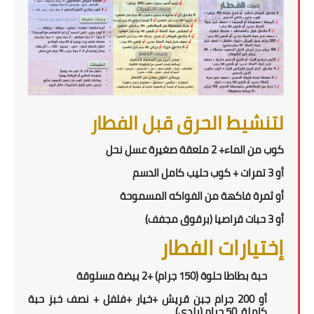
لتنشيط الحرق قبل الفطار
كوب من الماء+ 2 ملعقة صغيرة عسل نحل
أو 3 تمرات + كوب حليب كامل الدسم
أو ثمرة فاكهة من الفواكه المسموحة
أو 3 حبات قراصيا (برقوق مجفف)
إختيارات الفطار
حبة بطاطا حلوة (150 جرام) +2 بيضة مسلوقة
أو
200
جرام جبن قريش +
خيار +فلفل
+
نصف خبز حبة
كاملة
50
جرام (بلدي)