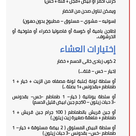
كرنب أحمر أو أبيض +فجل + قتة + خس)
ويمكن تناول
صحن
من الخضار
(سوتيه – مشوي – مسلوق – مطبوخ بدون دهون)
(طاجن بامية أو كوسة أو فاصوليا خضراء أو ملوخية أو
الخرشوف..
إختيارات العشاء
2 كوب زبادى خالى الدسم
+
خضار
(خيار – خس – قتة
....
)
أو
سلطة تونة (علبة تونة مصفاه من الزيت + خيار + 1
طماطم +بقدونس +1 بصلة ..)
أو سلطة يونانية
(
خيار
–
1 طماطم
-
خس
– بقدونس
-
3
حبات زيتون –
0جم جبن ابيض قليل الدسم)
5
أو جبن قريش بالطماطم ( 1
00
جرام جبن قريش + 1
طماطم + ملعقة صغيرة زيت زيتون )
أو سلطة البيض المسلوق ( 2 بيضة مسلوقة + خيار
–
1
طماطم
-
خس
– بقدونس -
3
حبات زيتون
)