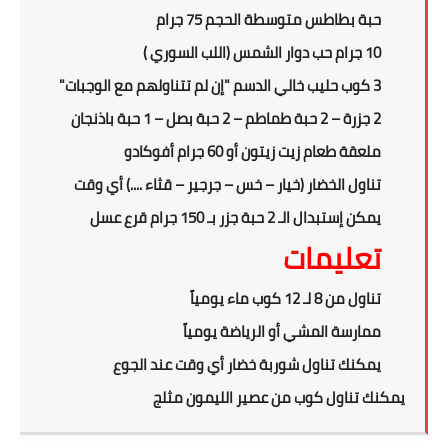
حبة بطاطس متوسطة الحجم 75 جرام
10 جرام حب دوار الشمس (اللب السوري )
3 كوب حليب خالي الدسم "إن لم تتناولهم مع الوجبات"
2 جزرة – 2 حبة طماطم – 2 حبة بصل – 1 حبة باذنجان
ملعقة طعام زيت زيتون أو 60 جرام أفوكادو
تناول الخضار (خيار – خس – جرجير – قثاء ....) أي وقت
يمكن إستبدال الـ 2 حبة جزر بـ 150 جرام قرع عسل
تعليمات
تناول من 8 لـ 12 كوب ماء يومياً
ممارسة المشي أو الرياضة يومياً
يمكنك تناول شوربة خضار أي وقت عند الجوع
يمكنك تناول كوب من عصير الليمون مثلج