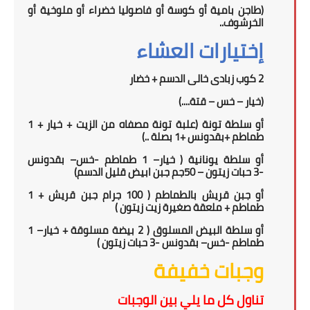
(طاجن بامية أو كوسة أو فاصوليا خضراء أو ملوخية أو
الخرشوف..
إختيارات العشاء
2 كوب زبادى خالى الدسم
+
خضار
(خيار – خس – قتة
....
)
أو
سلطة تونة (علبة تونة مصفاه من الزيت + خيار + 1
طماطم +بقدونس +1 بصلة ..)
أو سلطة يونانية
(
خيار
–
1 طماطم
-
خس
– بقدونس
-
3
حبات زيتون –
0جم جبن ابيض قليل الدسم)
5
أو جبن قريش بالطماطم ( 1
00
جرام جبن قريش + 1
طماطم + ملعقة صغيرة زيت زيتون )
أو سلطة البيض المسلوق ( 2 بيضة مسلوقة + خيار
–
1
طماطم
-
خس
– بقدونس -
3
حبات زيتون
)
وجبات خفيفة
تناول كل ما يلي بين الوجبات