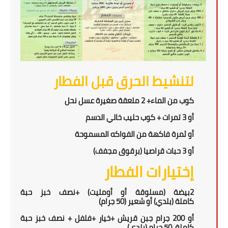
لتنشيط الحرق قبل الفطار
كوب من الماء+ 2 ملعقة صغيرة عسل نحل
أو 3 تمرات + كوب حليب خالي الدسم
أو ثمرة فاكهة من الفواكه المسموحة
أو 3 حبات قراصيا (برقوق مجفف)
إختيارات الفطار
2
بيضة (مسلوقة أو أومليت) +
نصف خبز حبة
كاملة
(بلدي)
أو
شعير
(5
0 جرام
)
أو
200
جرام جبن قريش +
خيار +فلفل
+
نصف خبز حبة
كاملة
50
جرام (بلدي)