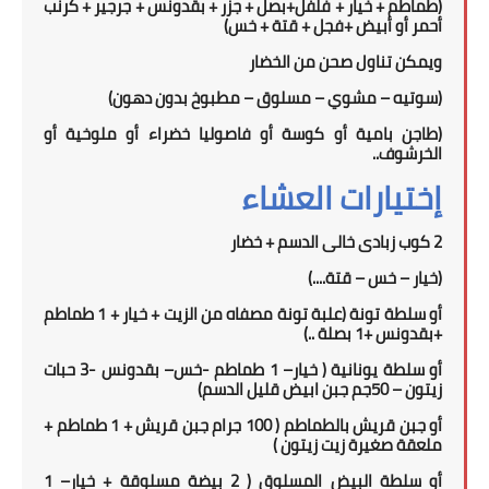
(طماطم + خيار + فلفل+بصل + جزر + بقدونس + جرجير + كرنب
أحمر أو أبيض +فجل + قتة + خس)
ويمكن تناول
صحن
من الخضار
(سوتيه – مشوي – مسلوق – مطبوخ بدون دهون)
(طاجن بامية أو كوسة أو فاصوليا خضراء أو ملوخية أو
الخرشوف..
إختيارات العشاء
2 كوب زبادى خالى الدسم
+
خضار
(خيار – خس – قتة
....
)
أو
سلطة تونة (علبة تونة مصفاه من الزيت + خيار + 1 طماطم
+بقدونس +1 بصلة ..)
أو سلطة يونانية
(
خيار
–
1 طماطم
-
خس
– بقدونس -
3
حبات
زيتون –
0جم جبن ابيض قليل الدسم)
5
أو جبن قريش بالطماطم ( 1
00
جرام جبن قريش + 1 طماطم +
ملعقة صغيرة زيت زيتون )
أو سلطة البيض المسلوق ( 2 بيضة مسلوقة + خيار
–
1