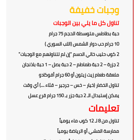
وجبات خفيفة
تناول كل ما يلي بين الوجبات
حبة بطاطس متوسطة الحجم 75 جرام
10 جرام حب دوار الشمس (اللب السوري )
2
كوب حليب خالي الدسم "إن لم تتناولهم مع الوجبات"
2 جزرة – 2 حبة طماطم – 2 حبة بصل – 1 حبة باذنجان
ملعقة طعام زيت زيتون أو 60 جرام أفوكادو
تناول الخضار (خيار – خس – جرجير – قثاء ....) أي وقت
يمكن إستبدال الـ 2 حبة جزر بـ 150 جرام قرع عسل
تعليمات
تناول من 8 لـ 12 كوب ماء يومياً
ممارسة المشي أو الرياضة يومياً