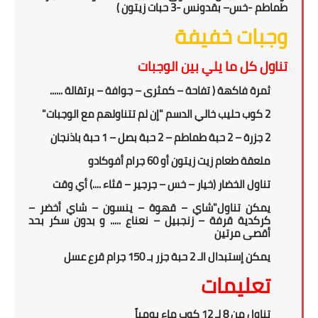
طماطم
-
خس
– بقدونس -
3
حبات زيتون
)
وجبات خفيفة
تناول كل ما يلي بين الوجبات
ثمرة فاكهة
( تفاحة – كمثرى –
جوافة – برتقالة ......
2 كوب حليب خالي الدسم "إن لم تتناولهم مع الوجبات"
2 جزرة – 2 حبة طماطم – 2 حبة بصل – 1 حبة باذنجان
ملعقة طعام زيت زيتون أو 60 جرام أفوكادو
تناول الخضار (خيار – خس – جرجير – قثاء ....) أي وقت
يمكن تناول"شاي – قهوة – ينسون – شاي أخضر –
كركدية قرفة – زنجبيل – نعناع ..... و بدون سكر بحد
أقصى مرتين
يمكن إستبدال الـ 2 حبة جزر بـ 150 جرام قرع عسل
تعليمات
تناول من 8 لـ 12 كوب ماء يومياً