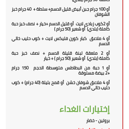
أو 100 جرام جبن أبيض قليل الدسم+ سلطة + 40 جرام خبز
الشوفان
أو
2
كوب زبادى لايت أو قليل الدسم +خيار +
نصف خبز حبة
كاملة
(بلدي)
أو شعير
(5
0 جرام
)
أو
4 ملاعق كبار كورن فليكس لايت + كوب حليب خالي
الدسم
أو 2 ملعقة لبنة قليلة الدسم
+
نصف خبز حبة
كاملة
(بلدي)
أو شعير
(5
0 جرام
) + خيار
أو 1
حبة من
ال
بطاطس متوسطة الحجم 150 جرام
+
2
بيضة مسلوقة
أو 4 ملاعق شوفان خشن
أو قمح بليلة (40 جرام)
+ كوب
حليب خالي الدسم
إختيارات الغداء
بروتين - خضار