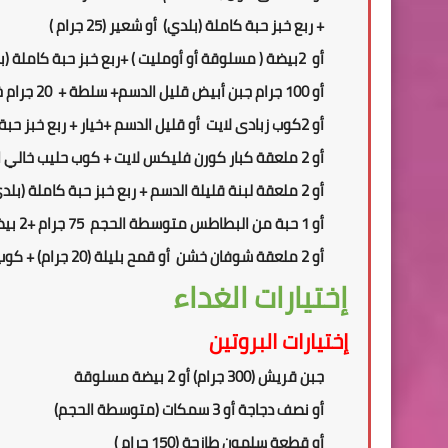
+
ربع
خبز حبة كاملة
(بلدي)
أو شعير
(25
جرام
)
أو
2
بيضة ( مسلوقة أو أومليت ) +ربع
خبز حبة كاملة
(ب
أو 100 جرام جبن أبيض قليل الدسم+ سلطة + 20 جرام خبز الشوفان
أو
2
كوب زبادى لايت أو قليل الدسم +خيار + ربع
خبز حبة
أو 2 ملعقة
كبار كورن فليكس لايت + كوب حليب خالي 
أو 2 ملعقة لبنة قليلة الدسم
+ ربع
خبز حبة كاملة
(بلد
أو 1
حبة من
ال
بطاطس متوسطة الحجم 75 جرام +
2
بي
أو
2 ملعقة
شوفان خشن
أو قمح بليلة (20 جرام)
+ كوب
إختيارات الغداء
إختيارات البروتين
جبن قريش (300 جرام) أو 2 بيضة مسلوقة
أو نصف دجاجة أو 3 سمكات (متوسطة الحجم)
أو قطعة سلمون
طازجة
(150 جرام )