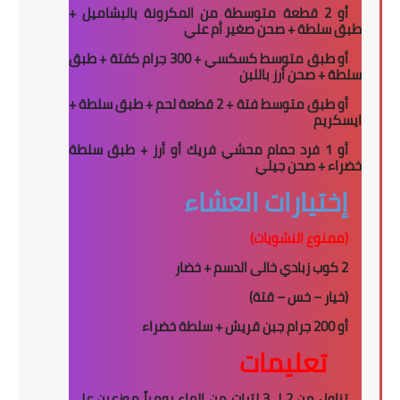
أو 2 قطعة متوسطة من المكرونة بالبشاميل +
طبق سلطة + صحن صغير أم علي
أو طبق متوسط كسكسي + 300 جرام كفتة + طبق
سلطة + صحن أرز باللبن
أو طبق متوسط فتة + 2 قطعة لحم + طبق سلطة +
ايسكريم
أو 1 فرد حمام محشي فريك أو أرز + طبق سلطة
خضراء + صحن جيلي
إختيارات العشاء
(ممنوع النشويات)
2
كوب زبادي خالى الدسم
+
خضار
(خيار – خس – قتة)
أو
200
جرام جبن قريش + سلطة خضراء
تعليمات
تناول من 2 لـ 3 لترات من الماء يومياً موزعين على