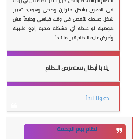
النظام
سيساعدك
بشكل كبير أنه يخلصك من أي زيادة
في الدهون بشكل متوازن وصحي وهيعيد تغيير
شكل جسمك للأفضل في وقت قياسي وطبعاً مش
هوصيك لو عندك أي مشكلة صحية راجع طبيبك
وأعرض عليه النظام قبل ما تبدأ
يلا يا أبطال نستعرض النظام
دعونا نبدأ
نظام يوم الجمعة