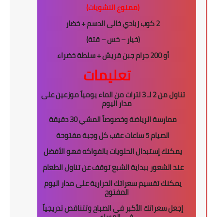
(ممنوع النشويات)
2
كوب زبادي خالى الدسم
+
خضار
(خيار – خس – قتة)
أو
200
جرام جبن قريش + سلطة خضراء
تعليمات
تناول من 2 لـ 3 لترات من الماء يومياً موزعين على
مدار اليوم
ممارسة الرياضة وخصوصاً المشي 30 دقيقة
الصيام 5 ساعات عقب كل وجبة مفتوحة
يمكنك إستبدال الحلويات بالفواكه فهو الأفضل
عند الشعور ببداية الشبع توقف عن تناول الطعام
يمكنك تقسيم سعراتك الحرارية على مدار اليوم
المفتوح
إجعل سعراتك الأكبر في الصباح وتتناقص تدريجياً
في المساء