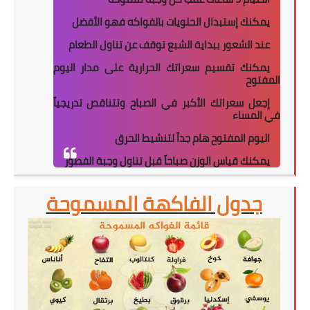
يمكنك إستبدال الحلويات بالفواكه فهو الأفضل
عند الشعور ببداية الشبع توقف عن تناول الطعام
يمكنك تقسيم سعراتك الحرارية على مدار اليوم
المفتوح
إجعل سعراتك الأكبر في الصباح وتتناقص تدريجياً
في المساء
اليوم المفتوح هام جداً لتنشيط الحرق
يمكنك قياس الوزن صباحاً قبل تناول وجبة الفطور
جدول الفاكهة المسموحة