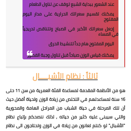
عند الشعور ببداية الشبع توقف عن تناول الطعام
يمكنك تقسيم سعراتك الحرارية على مدار اليوم
المفتوح
إجعل سعراتك الأكبر في الصباح وتتناقص تدريجياً
في المساء
اليوم المفتوح هام جداً لتنشيط الحرق
يمكنك قياس الوزن صباحاً قبل تناول وجبة الفطور
ثالثاً : نظام الأشبــــال
هو من الأنظمة المقدمة لمساعدة الفئة العمرية من سن 11 حتى
16 سنة لمساعدتهم في التخلص من زيادة الوزن ولحياة أفضل حيث
أن تلك المرحلة في حياة الشباب من المراحل الهامة والمحورية
والتي سيبنى عليه كثير من حياته , لذلك ننصحكم بإتباع نظام
"الأشبال" لو كنتم تعانون من زيادة في الوزن وتحتاجون الى نظام