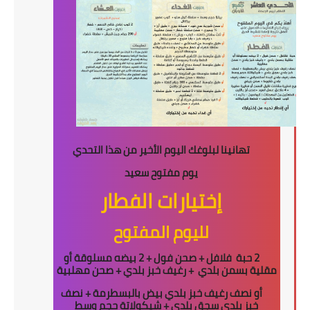
تهانينا لبلوغك اليوم الأخير من هذا التحدي
يوم مفتوح سعيد
إختيارات الفطار
لليوم المفتوح
2 حبة
فلافل + صحن فول + 2 بيضه مسلوقة أو
مقلية بسمن بلدي
+ رغيف خبز بلدي + صحن مهلبية
أو نصف رغيف خبز بلدي بيض بالبسطرمة + نصف
خبز بلدي سجق بلدي + شيكولاتة حجم وسط