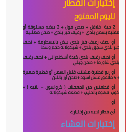
إختيارات الفطار
لليوم المفتوح
2 حبة
فلافل + صحن فول + 2 بيضه مسلوقة أو
مقلية بسمن بلدي
+ رغيف خبز بلدي + صحن مهلبية
أو نصف رغيف خبز بلدي بيض بالبسطرمة + نصف
خبز بلدي سجق بلدي + شيكولاتة حجم وسط
أو نصف رغيف بلدي كبدة أسكندراني + نصف رغيف
بلدي شاورما + صحن جيلي
أو ربع فطيرة مشلتت قليل السمن أو فطيرة صغيرة
+ 4 ملاعق عسل اسود +صحن أرز باللبن
أو قطعتين من المعجنات ( كرواسون – باتيه ) +
كوب
قهوة بالحليب + قطعة شيكولاته
أو
أي فطار تحبه من إختيارك
إختيارات العشاء