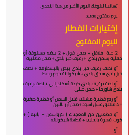
تهانينا لبلوغك اليوم الأخير من هذا التحدي
يوم مفتوح سعيد
إختيارات الفطار
لليوم المفتوح
2 حبة
فلافل + صحن فول + 2 بيضه مسلوقة أو
مقلية بسمن بلدي
+ رغيف خبز بلدي + صحن مهلبية
أو نصف رغيف خبز بلدي بيض بالبسطرمة + نصف
خبز بلدي سجق بلدي + شيكولاتة حجم وسط
أو نصف رغيف بلدي كبدة أسكندراني + نصف رغيف
بلدي شاورما + صحن جيلي
أو ربع فطيرة مشلتت قليل السمن أو فطيرة صغيرة
+ 4 ملاعق عسل اسود +صحن أرز باللبن
أو قطعتين من المعجنات ( كرواسون – باتيه ) +
كوب
قهوة بالحليب + قطعة شيكولاته
أو