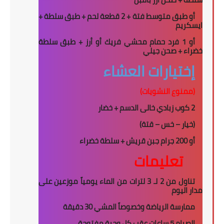
أو طبق متوسط فتة + 2 قطعة لحم + طبق سلطة +
ايسكريم
أو 1 فرد حمام محشي فريك أو أرز + طبق سلطة
خضراء + صحن جيلي
إختيارات العشاء
(ممنوع النشويات)
2
كوب زبادي خالى الدسم
+
خضار
(خيار – خس – قتة)
أو
200
جرام جبن قريش + سلطة خضراء
تعليمات
تناول من 2 لـ 3 لترات من الماء يومياً موزعين على
مدار اليوم
ممارسة الرياضة وخصوصاً المشي 30 دقيقة
الصيام 5 ساعات عقب كل وجبة مفتوحة