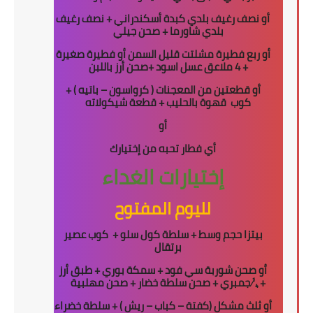
أو نصف رغيف بلدي كبدة أسكندراني + نصف رغيف
بلدي شاورما + صحن جيلي
أو ربع فطيرة مشلتت قليل السمن أو فطيرة صغيرة
+ 4 ملاعق عسل اسود +صحن أرز باللبن
أو قطعتين من المعجنات ( كرواسون – باتيه ) +
كوب
قهوة بالحليب + قطعة شيكولاته
أو
أي فطار تحبه من إختيارك
إختيارات الغداء
لليوم المفتوح
بيتزا حجم وسط + سلطة كول سلو +
كوب عصير
برتقال
أو صحن شوربة سي فود + سمكة بوري + طبق أرز
+
¼
جمبري + صحن سلطة خضار + صحن مهلبية
أو ثلث مشكل (كفتة – كباب – ريش ) + سلطة خضراء