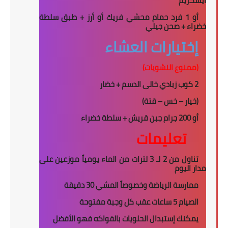
ايسكريم
أو 1 فرد حمام محشي فريك أو أرز + طبق سلطة
خضراء + صحن جيلي
إختيارات العشاء
(ممنوع النشويات)
2
كوب زبادي خالى الدسم
+
خضار
(خيار – خس – قتة)
أو
200
جرام جبن قريش + سلطة خضراء
تعليمات
تناول من 2 لـ 3 لترات من الماء يومياً موزعين على
مدار اليوم
ممارسة الرياضة وخصوصاً المشي 30 دقيقة
الصيام 5 ساعات عقب كل وجبة مفتوحة
يمكنك إستبدال الحلويات بالفواكه فهو الأفضل