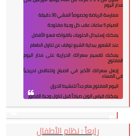
مدار اليوم
ممارسة الرياضة وخصوصاً المشي 30 دقيقة
الصيام 5 ساعات عقب كل وجبة مفتوحة
يمكنك إستبدال الحلويات بالفواكه فهو الأفضل
عند الشعور ببداية الشبع توقف عن تناول الطعام
يمكنك تقسيم سعراتك الحرارية على مدار اليوم
المفتوح
إجعل سعراتك الأكبر في الصباح وتتناقص تدريجياً
في المساء
اليوم المفتوح هام جداً لتنشيط الحرق
يمكنك قياس الوزن صباحاً قبل تناول وجبة الفطور
رابعاً : نظام الأطفال