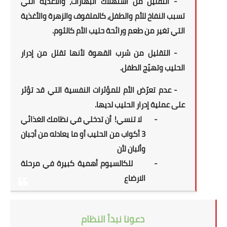
- التقليل من استهلاك البهارات، والأغذية التي
تسبب النفاخ للأم والطفل, كالملفوف والزهرة والأغذية
التي تغير من طعم ورائحة حليب الأم كالثوم.
- التقليل من شرب القهوة لأنها تقلل من إدرار
الحليب وتهيّج الطفل.
- عدم تعرّض الأم للمؤثرات النفسية التي قد تؤثر
على عملية إدرار الحليب لديها.
-
لا تنسي!
أن تدخلي في نظامك الغذائي
3 أكواب من الحليب أو ما يعادله من أجبان
وألبان لأن
-
للكالسيوم أهمية كبيرة في مرحلة
الارضاع
دعونا نبدأ النظام