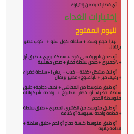
أي فطار تحبه من إختيارك
إختيارات الغداء
لليوم المفتوح
بيتزا حجم وسط + سلطة كول سلو +
كوب عصير
برتقال
أو صحن شوربة سي فود + سمكة بوري + طبق أرز
+
¼
جمبري + صحن سلطة خضار + صحن مهلبية
أو ثلث مشكل (كفتة – كباب – ريش ) + سلطة خضراء
+ رغيف خبز + بابا غنوج + عصير برتقال
أو طبق متوسط من المحاشي + نصف دجاجة+ طبق
سلطة خضراء أو خضار مطبوخ + واحده شيكولاته
متوسطة الحجم
أو طبق متوسط من الكشري المصري + طبق سلطة
+ قطعة واحدة بسبوسة أو كنافة
أو طبق متوسط كبسة دجاج أو لحم +طبق سلطة +
قطعة جاتوه