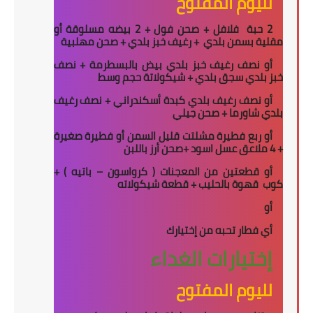
لليوم المفتوح
2 حبة
فلافل + صحن فول + 2 بيضه مسلوقة أو
مقلية بسمن بلدي
+ رغيف خبز بلدي + صحن مهلبية
أو نصف رغيف خبز بلدي بيض بالبسطرمة + نصف
خبز بلدي سجق بلدي + شيكولاتة حجم وسط
أو نصف رغيف بلدي كبدة أسكندراني + نصف رغيف
بلدي شاورما + صحن جيلي
أو ربع فطيرة مشلتت قليل السمن أو فطيرة صغيرة
+ 4 ملاعق عسل اسود +صحن أرز باللبن
أو قطعتين من المعجنات ( كرواسون – باتيه ) +
كوب
قهوة بالحليب + قطعة شيكولاته
أو
أي فطار تحبه من إختيارك
إختيارات الغداء
لليوم المفتوح