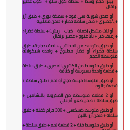
بيتزا حجم وسط + سلطة كول سلو +
كوب عصير
برتقال
أو صحن شوربة سي فود + سمكة بوري + طبق أرز
+
¼
جمبري + صحن سلطة خضار + صحن مهلبية
أو ثلث مشكل (كفتة – كباب – ريش ) + سلطة خضراء
+ رغيف خبز + بابا غنوج + عصير برتقال
أو طبق متوسط من المحاشي + نصف دجاجة+ طبق
سلطة خضراء أو خضار مطبوخ + واحده شيكولاته
متوسطة الحجم
أو طبق متوسط من الكشري المصري + طبق سلطة
+ قطعة واحدة بسبوسة أو كنافة
أو طبق متوسط كبسة دجاج أو لحم +طبق سلطة +
قطعة جاتوه
أو 2 قطعة متوسطة من المكرونة بالبشاميل +
طبق سلطة + صحن صغير أم علي
أو طبق متوسط كسكسي + 300 جرام كفتة + طبق
سلطة + صحن أرز باللبن
أو طبق متوسط فتة + 2 قطعة لحم + طبق سلطة +