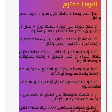
لليوم المفتوح
بيتزا حجم وسط + سلطة كول سلو +
كوب عصير
برتقال
أو صحن شوربة سي فود + سمكة بوري + طبق أرز
+
¼
جمبري + صحن سلطة خضار + صحن مهلبية
أو ثلث مشكل (كفتة – كباب – ريش ) + سلطة خضراء
+ رغيف خبز + بابا غنوج + عصير برتقال
أو طبق متوسط من المحاشي + نصف دجاجة+ طبق
سلطة خضراء أو خضار مطبوخ + واحده شيكولاته
متوسطة الحجم
أو طبق متوسط من الكشري المصري + طبق سلطة
+ قطعة واحدة بسبوسة أو كنافة
أو طبق متوسط كبسة دجاج أو لحم +طبق سلطة +
قطعة جاتوه
أو 2 قطعة متوسطة من المكرونة بالبشاميل +
طبق سلطة + صحن صغير أم علي
أو طبق متوسط كسكسي + 300 جرام كفتة + طبق
سلطة + صحن أرز باللبن