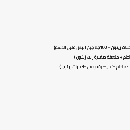
بات زيتون –
100
جم جبن ابيض قليل الدسم)
-
خس
– بقدونس -
3
حبات زيتون
)