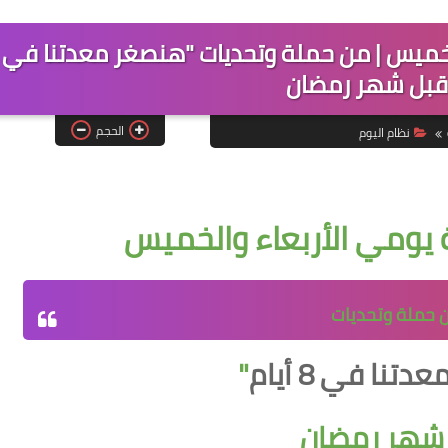
لخميس | من حملة وتحديات "هنصغر معدتنا في
الحجم
نظام اليوم
يومي الأربعاء والخميس
 حملة وتحديات
نا في 8 أيام
"
شهر رمضان