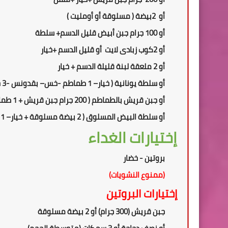
أو
2
بيضة ( مسلوقة أو أومليت )
أو 100 جرام جبن أبيض قليل الدسم+ سلطة
أو
2
كوب زبادى لايت
أو قليل الدسم +خيار
أو 2 ملعقة لبنة قليلة الدسم + خيار
أو سلطة يونانية
(
خيار
–
1 طماطم
-
خس
– بقدونس -
3
ح
أو جبن قريش بالطماطم ( 2
00
جرام جبن قريش + 1 طماطم + ملعقة صغيرة زيت زيتون )
أو سلطة البيض المسلوق ( 2 بيضة مسلوقة + خيار
–
1 طماطم
إختيارات الغداء
بروتين - خضار
(ممنوع النشويات)
إختيارات البروتين
جبن قريش (300 جرام) أو 2 بيضة مسلوقة