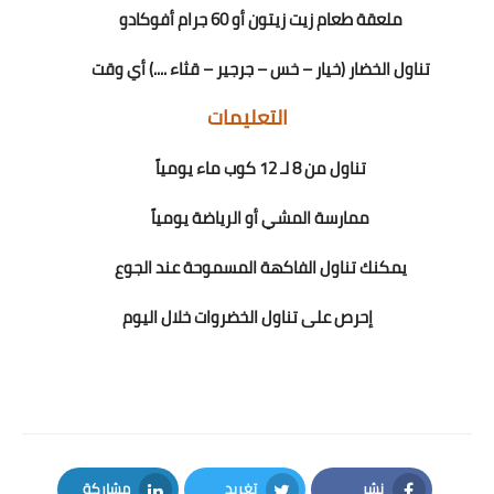
ملعقة طعام زيت زيتون أو 60 جرام أفوكادو
تناول الخضار (خيار – خس – جرجير – قثاء ....) أي وقت
التعليمات
تناول من 8 لـ 12 كوب ماء يومياً
ممارسة المشي أو الرياضة يومياً
يمكنك تناول الفاكهة المسموحة عند الجوع
إحرص على تناول الخضروات خلال اليوم
نشر
تغريد
مشاركة