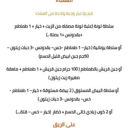
قم بإختيار وجبة واحدة من العشاء
سلطة تونة (علبة تونة مصفاه من الزيت + خيار + 1 طماطم
+بقدونس +1 بصلة ..)
أو سلطة يونانية
(
خيار
–
1 طماطم
-
خس
– بقدونس -
3
حبات زيتون –
0جم جبن ابيض قليل الدسم)
5
أو جبن قريش بالطماطم ( 1
00
جرام جبن قريش + 1 طماطم + ملعقة
صغيرة زيت زيتون )
أو سلطة البيض المسلوق ( 2 بيضة مسلوقة + خيار
–
1 طماطم
-
خس
– بقدونس -
3
حبات زيتون
)
أو 2 كوب زبادي خالى الدسم
+
خضار
(خيار – خس – قتة
....
)
على الريق