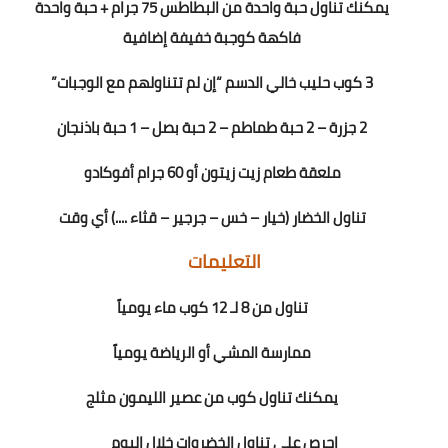
يمكنك تناول حبة واحدة من البطاطس 75 جرام + حبة واحدة
فاكهة كوجبة خفيفة إضافية
3 كوب حليب خالي الدسم “إن لم تتناولهم مع الوجبات”
2 جزرة – 2 حبة طماطم – 2 حبة بصل – 1 حبة باذنجان
ملعقة طعام زيت زيتون أو 60 جرام أفوكادو
تناول الخضار (خيار – خس – جرجير – قثاء ....) أي وقت
التعليمات
تناول من 8 لـ 12 كوب ماء يومياً
ممارسة المشي أو الرياضة يومياً
يمكنك تناول كوب من عصير الليمون مثلج
إحرص على تناول الخضروات خلال اليوم