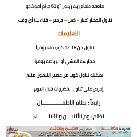
ملعقة طعام زيت زيتون أو 60 جرام أفوكادو
تناول الخضار (خيار – خس – جرجير – قثاء ....) أي وقت
التعليمات
تناول من 8 لـ 12 كوب ماء يومياً
ممارسة المشي أو الرياضة يومياً
يمكنك تناول كوب من عصير الليمون مثلج
إحرص على تناول الخضروات خلال اليوم
رابعاً : نظام الأطفـــــــــــــال
نظام يوم الأثنيـــن والثلاثـــــــاء