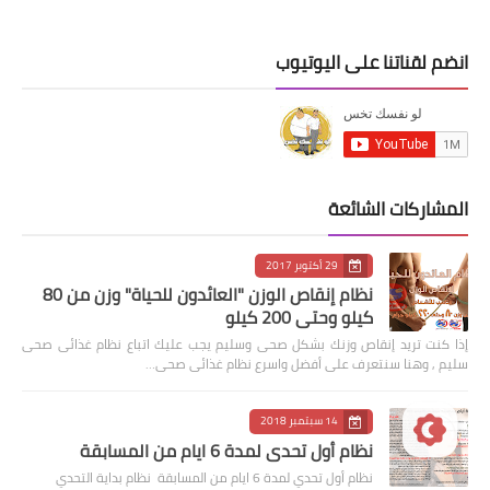
انضم لقناتنا على اليوتيوب
المشاركات الشائعة
29 أكتوبر 2017
نظام إنقاص الوزن "العائدون للحياة" وزن من 80
كيلو وحتى 200 كيلو
إذا كنت تريد إنقاص وزنك بشكل صحى وسليم يجب عليك اتباع نظام غذائى صحى
سليم , وهنا سنتعرف على أفضل واسرع نظام غذائى صحى…
14 سبتمبر 2018
نظام أول تحدي لمدة 6 ايام من المسابقة
نظام أول تحدي لمدة 6 ايام من المسابقة نظام بداية التحدي