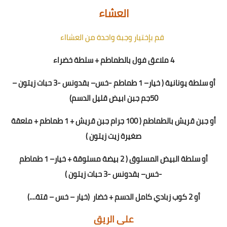
العشاء
قم بإختيار وجبة واحدة من العشااء
4 ملاعق فول بالطماطم + سلطة خضراء
أو سلطة يونانية ( خيار– 1 طماطم -خس– بقدونس -3 حبات زيتون –
50جم جبن ابيض قليل الدسم)
أو جبن قريش بالطماطم ( 100 جرام جبن قريش + 1 طماطم + ملعقة
صغيرة زيت زيتون )
أو سلطة البيض المسلوق ( 2 بيضة مسلوقة + خيار– 1 طماطم
-خس– بقدونس -3 حبات زيتون )
أو 2 كوب زبادي كامل الدسم + خضار
(خيار – خس – قتة....)
على الريق