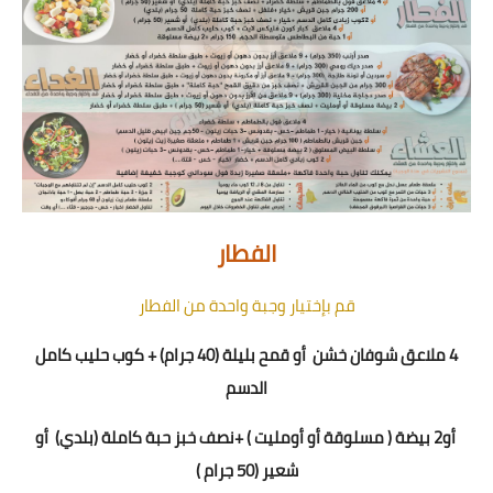
الفطار
قم بإختيار وجبة واحدة من الفطار
4 ملاعق شوفان خشن
أو قمح بليلة (40 جرام) + كوب حليب كامل
الدسم
أو
2
بيضة ( مسلوقة أو أومليت ) +نصف خبز حبة كاملة (بلدي)
أو
شعير (50 جرام )