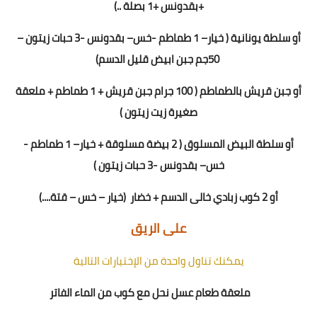
+بقدونس +1 بصلة ..)
أو سلطة يونانية
(
خيار
–
1 طماطم
-
خس
– بقدونس -
3
حبات زيتون –
0جم جبن ابيض قليل الدسم)
5
أو جبن قريش بالطماطم ( 1
00
جرام جبن قريش + 1 طماطم + ملعقة
صغيرة زيت زيتون )
أو سلطة البيض المسلوق ( 2 بيضة مسلوقة + خيار
–
1 طماطم
-
خس
– بقدونس -
3
حبات زيتون
)
أو 2 كوب زبادي خالى الدسم
+
خضار
(خيار – خس – قتة
....
)
على الريق
يمكنك تناول واحدة من الإختيارات التالية
ملعقة طعام عسل نحل مع كوب من الماء الفاتر