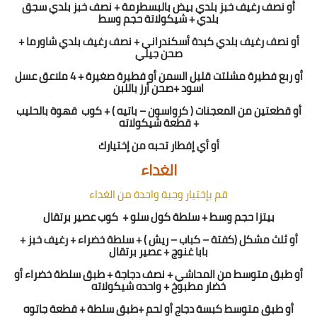
أو نصف رغيف خبز بلدي بيض بالبسطرمة + نصف خبز بلدي سجق
بلدي + شيكولاتة حجم وسط
أو نصف رغيف بلدي كبدة أسكندراني + نصف رغيف بلدي شاورما +
صحن جيلي
أو ربع فطيرة مشلتت قليل السمن أو فطيرة صغيرة + 4 ملاعق عسل
اسود +صحن أرز باللبن
أو قطعتين من المعجنات ( كرواسون – باتيه ) + كوب
قهوة بالحليب
+ قطعة شيكولاته
أو
أي
إ
فطار تحبه من إختيارك
الغداء
قم بإختيار وجبة واحدة من الغداء
بيتزا حجم وسط + سلطة كول سلو +
كوب عصير برتقال
أو ثلث مشكل (كفتة – كباب – ريش ) + سلطة خضراء + رغيف خبز +
بابا غنوج + عصير برتقال
أو طبق متوسط من المحاشي + نصف دجاجة + طبق سلطة خضراء أو
خضار مطبوخ + واحده شيكولاته
أو طبق متوسط كبسة دجاج أو لحم +طبق سلطة + قطعة جاتوه