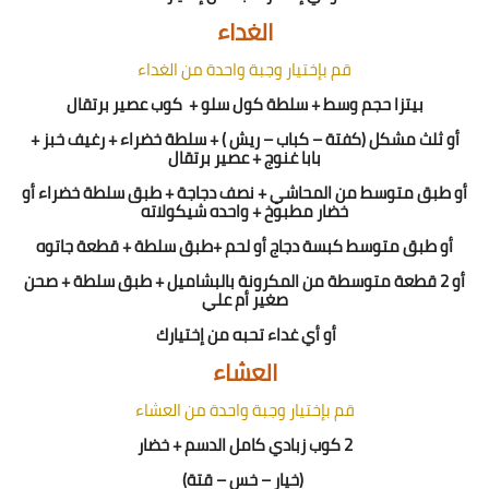
الغداء
قم بإختيار وجبة واحدة من الغداء
بيتزا حجم وسط + سلطة كول سلو +
كوب عصير برتقال
أو ثلث مشكل (كفتة – كباب – ريش ) + سلطة خضراء + رغيف خبز +
بابا غنوج + عصير برتقال
أو طبق متوسط من المحاشي + نصف دجاجة + طبق سلطة خضراء أو
خضار مطبوخ + واحده شيكولاته
أو طبق متوسط كبسة دجاج أو لحم +طبق سلطة + قطعة جاتوه
أو 2 قطعة متوسطة من المكرونة بالبشاميل + طبق سلطة + صحن
صغير أم علي
أو أي غداء تحبه من إختيارك
العشاء
قم بإختيار وجبة واحدة من العشاء
2 كوب زبادي كامل الدسم + خضار
(خيار – خس – قتة)