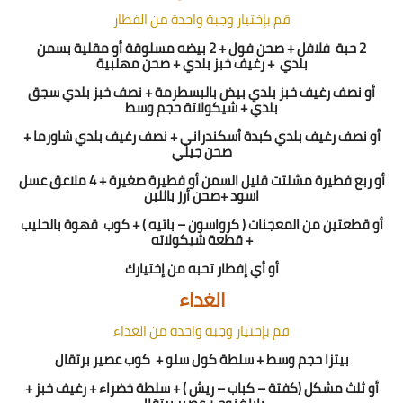
قم بإختيار وجبة واحدة من الفطار
2 حبة
فلافل + صحن فول + 2 بيضه مسلوقة أو مقلية بسمن
بلدي
+ رغيف خبز بلدي + صحن مهلبية
أو نصف رغيف خبز بلدي بيض بالبسطرمة + نصف خبز بلدي سجق
بلدي + شيكولاتة حجم وسط
أو نصف رغيف بلدي كبدة أسكندراني + نصف رغيف بلدي شاورما +
صحن جيلي
أو ربع فطيرة مشلتت قليل السمن أو فطيرة صغيرة + 4 ملاعق عسل
اسود +صحن أرز باللبن
أو قطعتين من المعجنات ( كرواسون – باتيه ) + كوب
قهوة بالحليب
+ قطعة شيكولاته
أو
أي
إ
فطار تحبه من إختيارك
الغداء
قم بإختيار وجبة واحدة من الغداء
بيتزا حجم وسط + سلطة كول سلو +
كوب عصير برتقال
أو ثلث مشكل (كفتة – كباب – ريش ) + سلطة خضراء + رغيف خبز +