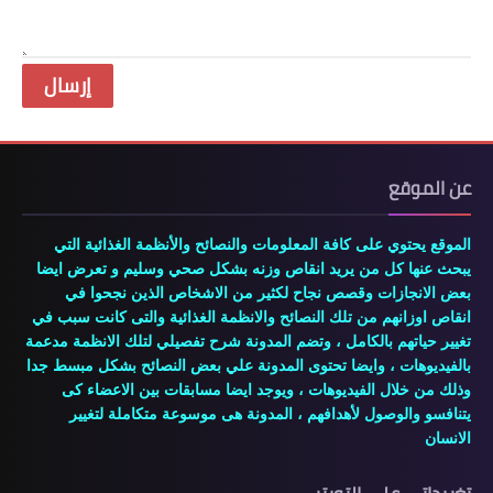
عن الموقع
الموقع يحتوي على كافة المعلومات والنصائح والأنظمة الغذائية التي
يبحث عنها كل من يريد انقاص وزنه بشكل صحي وسليم و تعرض ايضا
بعض الانجازات وقصص نجاح لكثير من الاشخاص الذين نجحوا في
انقاص اوزانهم من تلك النصائح والانظمة الغذائية والتى كانت سبب في
تغيير حياتهم بالكامل ، وتضم المدونة شرح تفصيلي لتلك الانظمة مدعمة
بالفيديوهات ، وايضا تحتوى المدونة علي بعض النصائح بشكل مبسط جدا
وذلك من خلال الفيديوهات ، ويوجد ايضا مسابقات بين الاعضاء كى
يتنافسو والوصول لأهدافهم ، المدونة هى موسوعة متكاملة لتغيير
الانسان