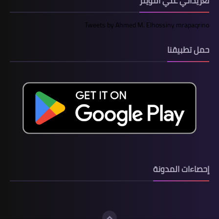
تغريداتي علي التويتر
Tweets by Ahmed M. Elhossiny mrapaqrino
حمل تطبيقنا
إحصاءات المدونة