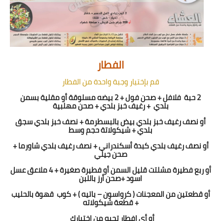
الفطار
قم بإختيار وجبة واحدة من الفطار
2 حبة
فلافل + صحن فول + 2 بيضه مسلوقة أو مقلية بسمن
بلدي
+ رغيف خبز بلدي + صحن مهلبية
أو نصف رغيف خبز بلدي بيض بالبسطرمة + نصف خبز بلدي سجق
بلدي + شيكولاتة حجم وسط
أو نصف رغيف بلدي كبدة أسكندراني + نصف رغيف بلدي شاورما +
صحن جيلي
أو ربع فطيرة مشلتت قليل السمن أو فطيرة صغيرة + 4 ملاعق عسل
اسود +صحن أرز باللبن
أو قطعتين من المعجنات ( كرواسون – باتيه ) + كوب
قهوة بالحليب
+ قطعة شيكولاته
أو أي إفطار تحبه من إختيارك