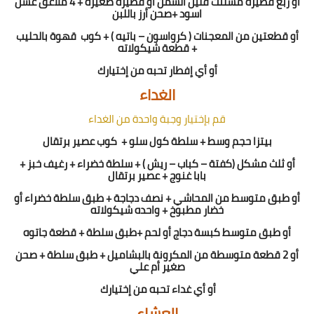
أو ربع فطيرة مشلتت قليل السمن أو فطيرة صغيرة + 4 ملاعق عسل
اسود +صحن أرز باللبن
أو قطعتين من المعجنات ( كرواسون – باتيه ) + كوب
قهوة بالحليب
+ قطعة شيكولاته
أو
أي
إ
فطار تحبه من إختيارك
الغداء
قم بإختيار وجبة واحدة من الغداء
بيتزا حجم وسط + سلطة كول سلو +
كوب عصير برتقال
أو ثلث مشكل (كفتة – كباب – ريش ) + سلطة خضراء + رغيف خبز +
بابا غنوج + عصير برتقال
أو طبق متوسط من المحاشي + نصف دجاجة + طبق سلطة خضراء أو
خضار مطبوخ + واحده شيكولاته
أو طبق متوسط كبسة دجاج أو لحم +طبق سلطة + قطعة جاتوه
أو 2 قطعة متوسطة من المكرونة بالبشاميل + طبق سلطة + صحن
صغير أم علي
أو
أي
غداء
تحبه من إختيارك
العشاء