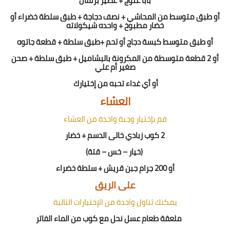
بابا غنوج + عصير برتقال
أو طبق متوسط من المحاشي + نصف دجاجة + طبق سلطة خضراء أو
خضار مطبوخ + واحده شيكولاته
أو طبق متوسط كبسة دجاج أو لحم +طبق سلطة + قطعة جاتوه
أو 2 قطعة متوسطة من المكرونة بالبشاميل + طبق سلطة + صحن
صغير أم علي
أو
أي
غداء
تحبه من إختيارك
العشاء
قم بإختيار وجبة واحدة من العشاء
2
كوب زبادي خالى الدسم
+
خضار
(خيار – خس – قتة)
أو
200
جرام جبن قريش + سلطة خضراء
على الريق
يمكنك تناول واحدة من الإختيارات التالية
ملعقة طعام عسل نحل مع كوب من الماء الفاتر