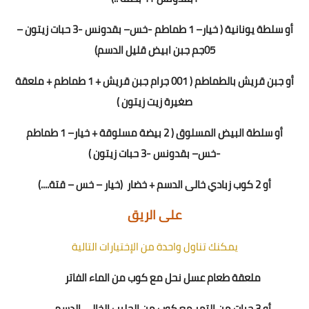
أو سلطة يونانية
(
خيار
–
1 طماطم
-
خس
– بقدونس -
3
حبات زيتون –
5
0جم جبن ابيض قليل الدسم)
أو جبن قريش بالطماطم ( 1
00
جرام جبن قريش + 1 طماطم + ملعقة
صغيرة زيت زيتون )
أو سلطة البيض المسلوق ( 2 بيضة مسلوقة + خيار
–
1 طماطم
-
خس
– بقدونس -
3
حبات زيتون
)
أو 2 كوب زبادي خالى الدسم
+
خضار
(خيار – خس – قتة
....
)
على الريق
يمكنك تناول واحدة من الإختيارات التالية
ملعقة طعام عسل نحل مع كوب من الماء الفاتر
أو 3 حبات من التمر مع كوب من الحليب الخالي الدسم