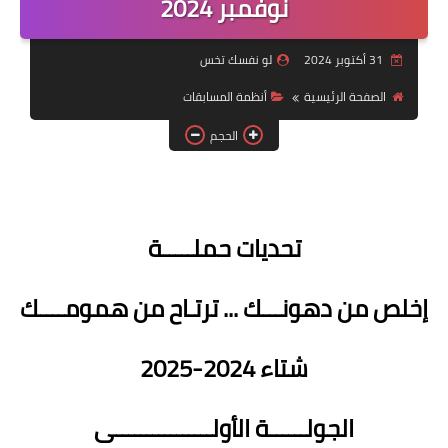
نوفمبر 2024
أنظمة شهر رمضان
وصفات الطعام
31 أكتوبر 2024
لو نفسك تخس
Diet plan
الصفحة الرئيسية
أنظمة المسابقات
الحجم
تعليمات النظام
تحديات حملـــــة
إخلص من دهونـــك ... ترتـاح من همومــــك
شتاء 2024-2025
الجولــــــة ال
أولــــــــــــــــى