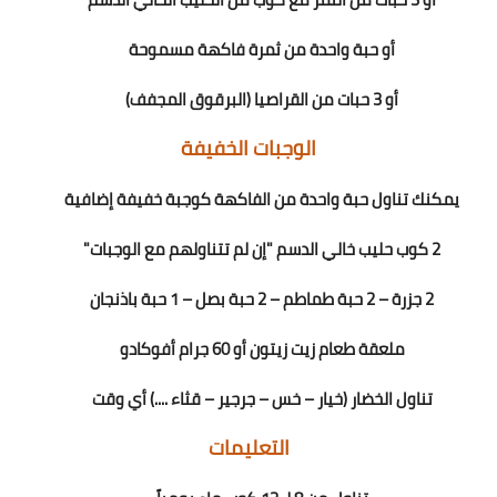
أو حبة واحدة من ثمرة فاكهة مسموحة
أو 3 حبات من القراصيا (البرقوق المجفف)
الوجبات الخفيفة
يمكنك تناول حبة واحدة من الفاكهة كوجبة خفيفة إضافية
2 كوب حليب خالي الدسم "إن لم تتناولهم مع الوجبات"
2 جزرة – 2 حبة طماطم – 2 حبة بصل – 1 حبة باذنجان
ملعقة طعام زيت زيتون أو 60 جرام أفوكادو
تناول الخضار (خيار – خس – جرجير – قثاء ....) أي وقت
التعليمات