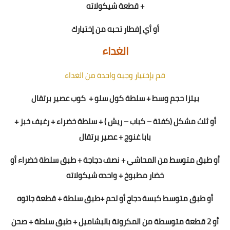
+ قطعة شيكولاته
أو
أي
إ
فطار تحبه من إختيارك
الغداء
قم بإختيار وجبة واحدة من الغداء
بيتزا حجم وسط + سلطة كول سلو +
كوب عصير برتقال
أو ثلث مشكل (كفتة – كباب – ريش ) + سلطة خضراء + رغيف خبز +
بابا غنوج + عصير برتقال
أو طبق متوسط من المحاشي + نصف دجاجة + طبق سلطة خضراء أو
خضار مطبوخ + واحده شيكولاته
أو طبق متوسط كبسة دجاج أو لحم +طبق سلطة + قطعة جاتوه
أو 2 قطعة متوسطة من المكرونة بالبشاميل + طبق سلطة + صحن