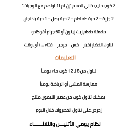
2 كوب حليب خالي الدسم "إن لم تتناولهم مع الوجبات"
2 جزرة – 2 حبة طماطم – 2 حبة بصل – 1 حبة باذنجان
ملعقة طعام زيت زيتون أو 60 جرام أفوكادو
تناول الخضار (خيار – خس – جرجير – قثاء ....) أي وقت
التعليمات
تناول من 8 لـ 12 كوب ماء يومياً
ممارسة المشي أو الرياضة يومياً
يمكنك تناول كوب من عصير الليمون مثلج
إحرص على تناول الخضروات خلال اليوم
نظام يومي الأثنيـــن والثلاثــــــاء