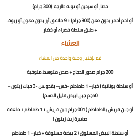
خضار
أو سردين أو تونة طازجة
(300 جرام)
أو
لحم أحمر بدون دهن (300 جرام) + 9 ملاعق أرز بدون دهون أو زيوت
+ طبق سلطة خضراء أو خضار
العشاء
قم بإختيار وجبة واحدة من العشاء
200 جرام صدور الدجاج + صحن متوسط ملوخية
أو سلطة يونانية
(
خيار
–
1 طماطم
-
خس
– بقدونس -
3
حبات زيتون –
50
جم جبن ابيض قليل الدسم)
أو جبن قريش بالطماطم ( 1
00
جرام جبن قريش + 1 طماطم + ملعقة
صغيرة زيت زيتون )
أو سلطة البيض المسلوق ( 2 بيضة مسلوقة + خيار
–
1 طماطم