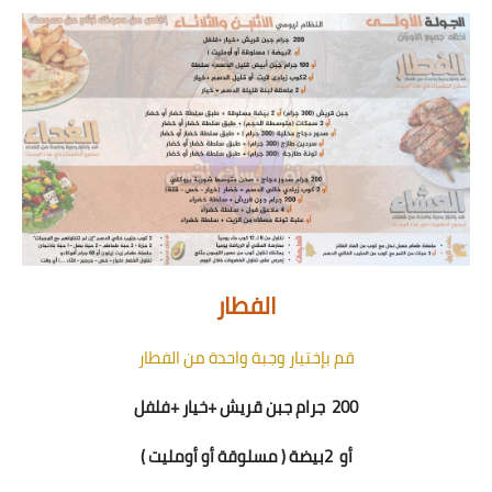
الفطار
قم بإختيار وجبة واحدة من الفطار
200
جرام جبن قريش +
خيار +فلفل
أو
2
بيضة ( مسلوقة أو أومليت )