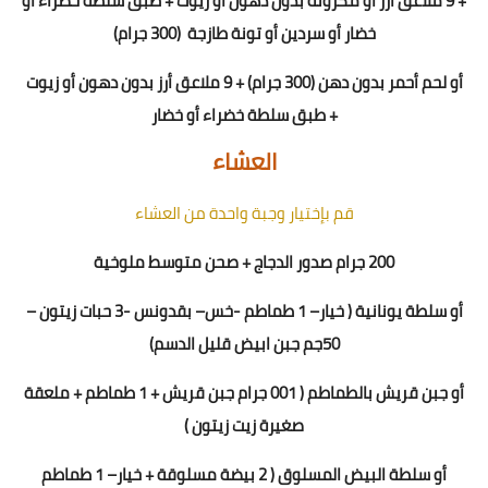
+ 9 ملاعق أرز أو مكرونة بدون دهون أو زيوت + طبق سلطة خضراء أو
خضار
أو سردين أو تونة طازجة
(300 جرام)
أو
لحم أحمر بدون دهن (300 جرام) + 9 ملاعق أرز بدون دهون أو زيوت
+ طبق سلطة خضراء أو خضار
العشاء
قم بإختيار وجبة واحدة من العشاء
200 جرام صدور الدجاج + صحن متوسط ملوخية
أو سلطة يونانية
(
خيار
–
1 طماطم
-
خس
– بقدونس -
3
حبات زيتون –
50
جم جبن ابيض قليل الدسم)
أو جبن قريش بالطماطم ( 1
00
جرام جبن قريش + 1 طماطم + ملعقة
صغيرة زيت زيتون )
أو سلطة البيض المسلوق ( 2 بيضة مسلوقة + خيار
–
1 طماطم