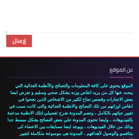
عن الموقع
الموقع يحتوي على كافة المعلومات والنصائح والأنظمة الغذائية التي
يبحث عنها كل من يريد انقاص وزنه بشكل صحي وسليم و تعرض ايضا
بعض الانجازات وقصص نجاح لكثير من الاشخاص الذين نجحوا في
انقاص اوزانهم من تلك النصائح والانظمة الغذائية والتى كانت سبب في
تغيير حياتهم بالكامل ، وتضم المدونة شرح تفصيلي لتلك الانظمة مدعمة
بالفيديوهات ، وايضا تحتوى المدونة علي بعض النصائح بشكل مبسط جدا
وذلك من خلال الفيديوهات ، ويوجد ايضا مسابقات بين الاعضاء كى
يتنافسو والوصول لأهدافهم ، المدونة هى موسوعة متكاملة لتغيير