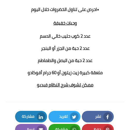
•احرص على تناول الخضروات خلال اليوم
وجبات خفيفة
عدد 2 كوب حليب خالي الدسم
عدد 2 حبة من الجزر أو البنجر
عدد 2 حبة من البصل والطماطم
ملعقة كبيرة زيت زيتون أو 60 جرام أفوكادو
ممكن تشوف شرح النظام فيديو
نشر
تغريد
مشاركة
LinkedIn
Twitter
Facebook
حفظ
مشاركة
إرسال