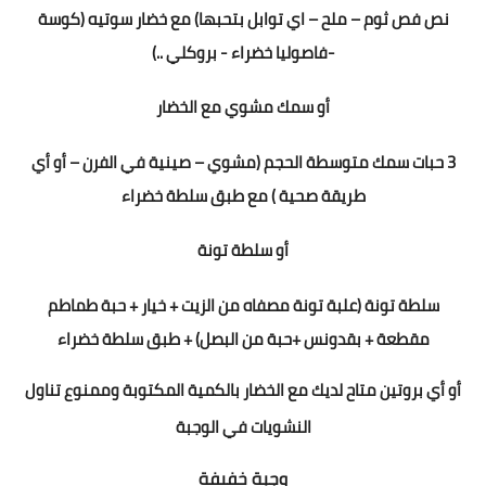
نص فص ثوم – ملح – اي توابل بتحبها) مع خضار سوتيه (كوسة
-فاصوليا خضراء - بروكلي ..)
أو
سمك مشوي مع الخضار
3 حبات سمك متوسطة الحجم (مشوي – صينية في الفرن – أو أي
طريقة صحية ) مع طبق سلطة خضراء
أو
سلطة تونة
سلطة تونة (علبة تونة مصفاه من الزيت + خيار + حبة طماطم
مقطعة
+ بقدونس +حبة من البصل) + طبق سلطة خضراء
أو أي بروتين متاح لديك مع الخضار بالكمية المكتوبة
وممنوع تناول
النشويات في الوجبة
وجبة خفيفة