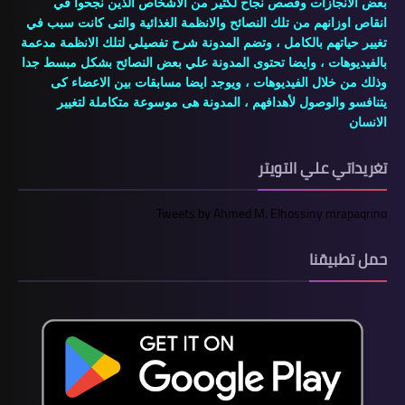
بعض الانجازات وقصص نجاح لكثير من الاشخاص الذين نجحوا في
انقاص اوزانهم من تلك النصائح والانظمة الغذائية والتى كانت سبب في
تغيير حياتهم بالكامل ، وتضم المدونة شرح تفصيلي لتلك الانظمة مدعمة
بالفيديوهات ، وايضا تحتوى المدونة علي بعض النصائح بشكل مبسط جدا
وذلك من خلال الفيديوهات ، ويوجد ايضا مسابقات بين الاعضاء كى
يتنافسو والوصول لأهدافهم ، المدونة هى موسوعة متكاملة لتغيير
الانسان
تغريداتي علي التويتر
Tweets by Ahmed M. Elhossiny mrapaqrino
حمل تطبيقنا