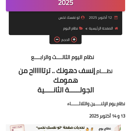
2025
أنظمة شهر رمضان
وصفات الطعام
12 أكتوبر 2025
لو نفسك تخس
Diet plan
الصفحة الرئيسية
نظام اليوم
الحجم
تعليمات النظام
نظام اليوم الثالــــث والرابــــع
إنسف دهونك .. ترتااااااح من
نظــــام
همومك
الجولــــــة الثانـــــية
نظام يوم الإثنـــــ
ين والثلاثـــــــاء
13 و 14 أكتوبر 2025