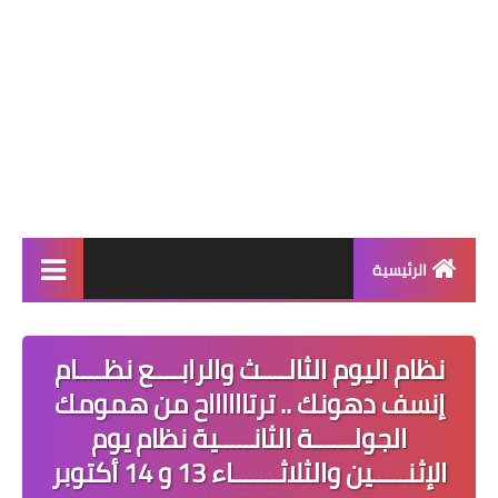
الرئيسية
أنظمة إنقاص الوزن
نظام اليوم الثالــــث والرابــــع نظــــام
أنظمة المسابقات
إنسف دهونك .. ترتااااااح من همومك
نظام اليوم
الجولــــــة الثانـــــية نظام يوم
الإثنـــــين والثلاثـــــــاء 13 و 14 أكتوبر
أنظمة التثبيت بعد الرجيم