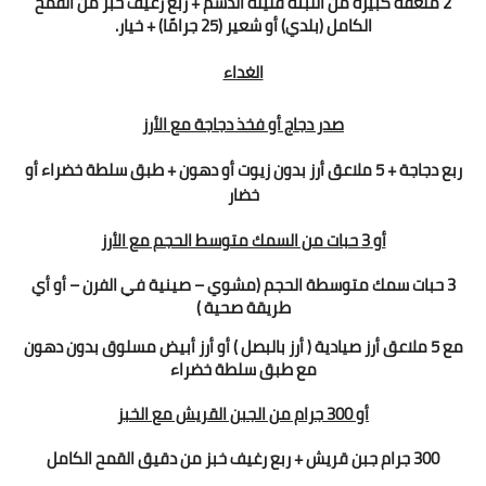
2 ملعقة كبيرة من اللبنة قليلة الدسم + ربع رغيف خبز من القمح
الكامل (بلدي) أو شعير (25 جرامًا) + خيار.
الغداء
صدر دجاج أو فخذ دجاجة مع الأرز
ربع دجاجة + 5 ملاعق أرز بدون زيوت أو دهون + طبق سلطة خضراء أو
خضار
أو
3 حبات من السمك متوسط الحجم مع الأرز
3 حبات سمك متوسطة الحجم (مشوي – صينية في الفرن – أو أي
طريقة صحية )
مع 5 ملاعق أرز صيادية ( أرز بالبصل ) أو أرز أبيض مسلوق بدون دهون
مع طبق سلطة خضراء
أو
300 جرام من الجبن القريش مع الخبز
300 جرام جبن قريش + ربع رغيف خبز من دقيق القمح الكامل