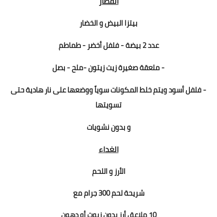
الفطار
بيتزا البيض و الخضار
عدد 2 بيضة - فلفل أخضر - طماطم
- ملعقة صغيرة زيت زيتون -ملح - بصل
- فلفل أسود ويتم خلط المكونات سوياً ووضعها على نار هادية حتى
تسويتها
و بدون نشويات
الغداء
الأرز و اللحم
شريحة لحم 300 جرام مع
10 ملاعق أرز بدون زيوت أو دهون