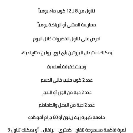
تناول من 8 لـ 12 كوب ماء يومياً
ممارسة المشي أو الرياضة يومياً
احرص على تناول الخضروات خلال اليوم
يمكنك استبدال البروتين بأي نوع بروتين متاح لديك.
وجبات خفيفة أساسية
عدد 2 كوب حليب خالي الدسم
عدد 2 حبة من الجزر أو البنجر
عدد 2 حبة من البصل والطماطم
ملعقة كبيرة زيت زيتون أو 60 جرام أفوكادو
ثمرة فاكهة مسموحة (تفاح - كمثرى - برتقال ... أو يمكنك تناول 3