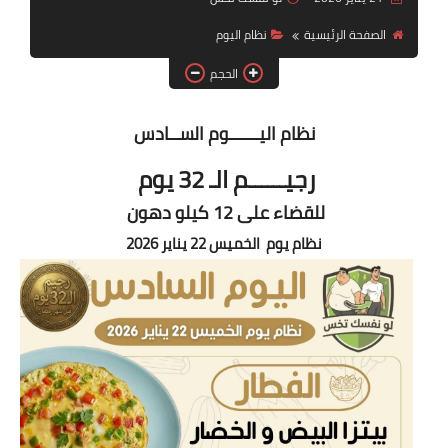
أنظمة شهر رمضان
الصفحة الرئيسية
نظام اليوم
وصفات الطعام
الحجم
Diet plan
نظام اليــــــوم الســادس
تعليمات النظام
رجيــــــم الـ 32 يوم
للقضاء على 12 كيلو دهون
نظام يوم الخميس 22 يناير 2026