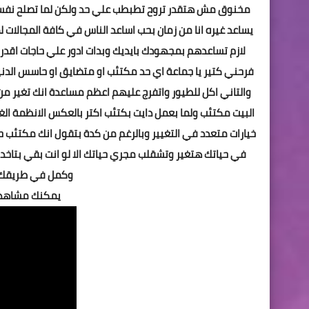
مخنوق مش هتقدر تروح تطبطب علي حد ولكن لما تصلح نفسك
يساعد غيره انا من زمان بحب اساعد الناس في كافة المجالات 
لازم تساعدهم بمجهودك بايديك وبدات ادور علي حاجات اقدر ا
فرحني كتير يا جماعة اي حد مكتئب او متضايق او حاسس الدن
والتاني اكل للطيور واتفرج عليهم اعظم مساعدة انك تغير 
البيت مكتئب ولما بعمل دايت بكتئب اكتر بالعكس الانظمة ا
خيارات متعدد في التغيير وبالرغم من كدة بتقول انك مكتئب ح
في حياتك هتغير وتشقلب مجري حياتك الا لو انت بقي بتاخد
وكمل في طريقك 
يمكنك مشاهدة 