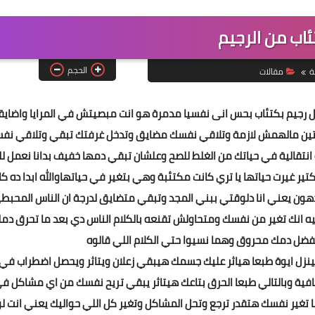
ئاب من الرجيم
الحجم
ة
مقالات
مل رجيم بكتئاب بحس انى نفسيا مدمرة هو انت مبصيتش في المرايا واضاي
ين مالهمش لازمة وتلاقي نفسك مضايق وتدخل غرفتك تبقي وتلاقي نف
 انتقالية في حياتك من الغلط للصح وعلشان تبقي دمها خفيف بدانا نعمل ل
 غيرت حياتها يا تري كانت مكتئبة وهي بتغير في حياتهاوالله ابدا ده كا
هون يعني انا دلوقتي ببني المجد وتبقي متضايق لدرجة ان الناس المحبط
ه انك تغير من نفسك ومتحاولش تقنعه بالكلام الناس دي بعد ما تحرق دم
يفضل دمك محروق وهما نسيوا حتي الكلام اللي قالوه
نزل ايوة طبعا هياثر عليك جسمك هيبقي زعلان ويتاثر ويحصل اضطراب في
افية وبالتالي طبعا الحرق بتاعك هيتاثر يبقي تريح نفسك من اي مشاكل ف
 تغير نفسك هتقدر ترجع وتحل المشاكل وتغير كل اللي حواليك يعني انت لو