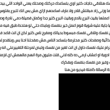
 هتلاقي حاجات كتير اوي بتساعدك حركتك وصحتك يعني الواحد اللي بيح
لما وزني زاد مبقتش قادر ولا عارف اساعدهم ازاي مش بس انك تتبرع بفلوس 
عملها بقيت اتبرع بالدم وبقيت اتبرع كتير جدا وكمان فصيلة دمي نادرة وده
يا جاية عليه شوية قوم اعمل خير بنفسك وبايدك حتي لو هتحط طبق فيه مي
من نفسك وتلاقي نفسك مبسوط بحياتك ومفرح ناس كتير لكن ان انت قاعد ف
لغذائية وصفحات كتير محترمة بتساعد الناس مش صفحتنا احنا بس وبتقدم ل
رام عليك نفسك حاول ان انت تغير من نفسك وتبص لمرحلة التغييرعلي انه ر
 ادوية او اعشاب ارمي ده كله لاني قلت مليون مرة انهم مالهمش اي لازمة
وغير من نفسك بنفسك وبفكرك
الرسالة كاملة فيديو من هنا