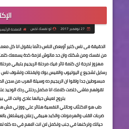
الإكت
27 نوفمبر 2017
لو نفسك تخس
الصفحة الرئيسي
الحقيقة فى ناس كتير أوبعض الناس دائما بتقول انا كل مع
من نفسك ومن شكلك وان حد مالوش لازمة كدة يسمعك كلمت
مهزوز لدرجة اي كلمة تاثر فيك مرحلة الريجيم بتبقي مرحلة
رسايل تشجيع ع اليوتيوب والفيس بوك وايفنتات وتشوف ناس كتير
مبسوطين جدا ولقوا ان الريجيم ده وسيلة الهرب من سجن الد
تقولهم ماشي خلصت كلامك انا مكمل رحلتي ردك الوحيد علي
بتروح تعيش حياتها عادي وانت اللي ب
طب هو الاكتئاب وحالتي النفسية هتاثر علي ووزني مش هي
ضربات القلب والهرمونات والكبد هيبقي زعلان وبيشتغل بالع
حياتك وتركنها في جنب وتكمل لان انت الاهم في ده كله لما