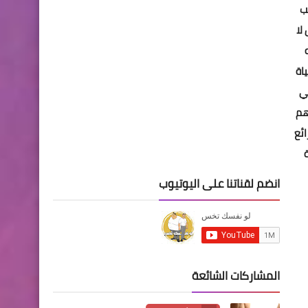
ب
لا
اة
ي
هم
ائع
انضم لقناتنا على اليوتيوب
المشاركات الشائعة