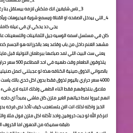
3_ناس شايفين انك ملكش لازمه بيستقل بنا رغم اننا ساعدنا ناس كثيره وانجازات كثيره جدا من مختلف البلدان
4_اللي بيدخل الصفحه او القناة ويسمع شوية فيديوهات ويأخ
يجي حد يحكي ان في عيله كامل
كان في مسلسل اسمه الوسيه جيل الثمانينات والتسعينات عارف
مشهد الغنم داخل من باب وقاعد يعد بالخرزانه هو الجسم كده
يعني ست البيت اللي تمد صباعها ببرطمان النوتيلا قبل ما
يتذوقون الطعا
بالصواني اتذوق صينية الكنافه هذه لو عجبتني اعمل صنيتين
4000 سعر حراري باليوم تذوق فقط بدون اكل خدي بالك ياست
ملاعق بنتذوقهم فقط اثناء الطهي ولذلك انتبه لاي شيء دا
انهم غيروا نمط حياتهم الغير متزن كان ماشي بمبدأ اي حاجه
الخبز واكله لذلك انت الان بتستعجب كيف تأخذ نص فرخه بدون
اعزكم الله لو جبت خروفين واحد تأكله اكل متزن فول مثلا وال
طبقه سميكه من الدهون اما الخروف الث