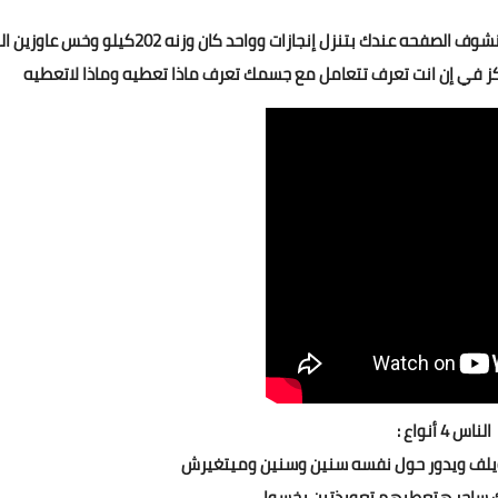
تجد واحد يقابلك بالشارع يقولك عاوز الحل السحري للتخسيس بنشوف الصفحه عندك بتنزل إنجازات وواحد كان وزنه 202كيلو
ز في إن انت تعرف تتعامل مع جسمك تعرف ماذا تعطيه وماذا لاتعطيه
الناس 4 أنواع :