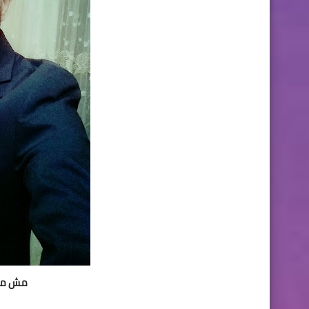
مش محت