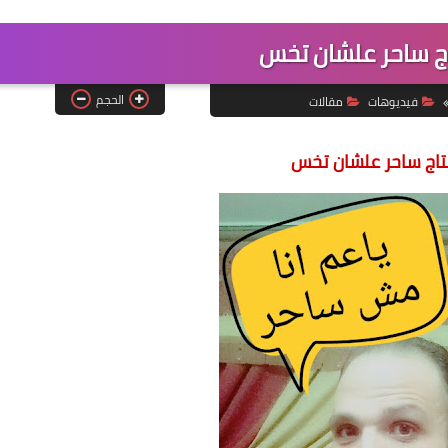
 ساحر علشان تخس
الحجم
فيديوهات
مقالات
ج ساحر علشان تخس