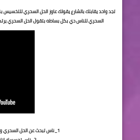
السحري للناس دي بكل بساطه بتقول الحل السحري يرتك
1_ناس تبحث عن الحل السحري ويلف ويدور حول نفسه سنين وسنين وميتغيرش
2_ناس تحسسك إنك ساحر هتعطيهم تعويذتين يخسوا