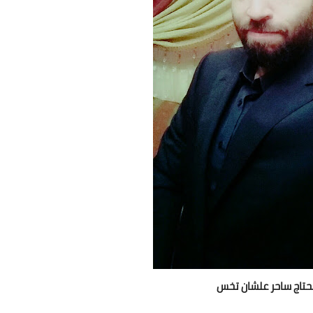
اج ساحر علشان تخس