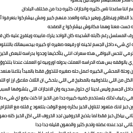
ذ النظام وينطلق ويغير حياته والعدد منهم كبير ومش بيشاركوا بنعرفوا أ
ه خست معنا وهما مكانوش بيشاركوا ع الصفحه
 المسلسل رغم كآبته الشديده كان الواحد يترك مابيده ويتفرج عليه كان 
 اي شيء داخل الجسم تخينه او رفيعه صغيره او كبيره بيحسبهالك بالتنتو
يترمي تلحس البواقي هذه سعرات انتي بتأخذيها وجدوا بدراسه للبعض الذين
م وقت طهيه في احد المطاعم 500 سعر حراري بالوقفه بس هذه الدراسه اتعملت بدوله اوروبيه لو اتعملت عندنا بتتذو
 وحلة المحشي الكبيره اعمل حله صغيره للتذوق فقط بالمبدأ بتاعنا هنعد
 الكل من اللي بتتذوقيه بالمطبخ في اللي بتحكي ان الثلاث ملاعق ارز او الت
خل الجسم وليس لدينا اي حلول سحريه وان الانجازات اللي بتشوفها السبب
 في رغيف لذلك بتستخدم كميه كبيره جدا من الخبز انا كنت بضع اي شيء دا
 خبز لانك متعود تتناول الخبز بكثره ومع الوقت بتتعود ع قلته مع الالتزام
ثاني بياكل خبز فقط لما بتذبح الخروفين تجد الخروف اللي اكل الخبز كله ده
اني تجد عنده عضله ولحم كثير والدهون قليله جدا جدا