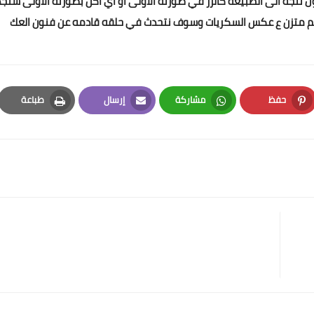
 تتجه الى الطبيعه كالرز في صورته الاولى او اي اكل بصورته الاولى ستجد
م متزن ع عكس السكريات وسوف نتحدث في حلقه قادمه عن فنون العك
حفظ
مشاركة
إرسال
طباعة
Print
Email
Whatsapp
Pinterest