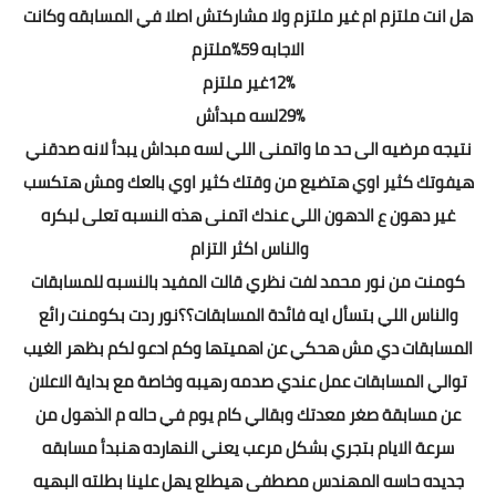
هل انت ملتزم ام غير ملتزم ولا مشاركتش اصلا في المسابقه وكانت
الاجابه 59%ملتزم
12%غير ملتزم
29%لسه مبدأش
نتيجه مرضيه الى حد ما واتمنى اللي لسه مبداش يبدأ لانه صدقني
هيفوتك كثير اوي هتضيع من وقتك كثير اوي بالعك ومش هتكسب
غير دهون ع الدهون اللي عندك اتمنى هذه النسبه تعلى لبكره
والناس اكثر التزام
كومنت من نور محمد لفت نظري قالت المفيد بالنسبه للمسابقات
والناس اللي بتسأل ايه فائدة المسابقات؟؟نور ردت بكومنت رائع
المسابقات دي مش هحكي عن اهميتها وكم ادعو لكم بظهر الغيب
توالي المسابقات عمل عندي صدمه رهيبه وخاصة مع بداية الاعلان
عن مسابقة صغر معدتك وبقالي كام يوم في حاله م الذهول من
سرعة الايام بتجري بشكل مرعب يعني النهارده هنبدأ مسابقه
جديده حاسه المهندس مصطفى هيطلع يهل علينا بطلته البهيه