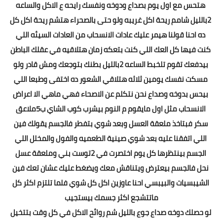
هتحس مع اول يوم بصداع ودوخه ونفسك رايحه ع الاكل والساعه
2بالليل شامم ريحة اكل غريبه ولو حتى بالصحراء هتشم ريحة اكل كل
ده احنا قولنا هيمر عليك عادات الانسحاب من العادات السيئه اللي
كنت فيها كل العك اللي كنت بتعكه زمان هتلاقيه في عقلك الباطن
بيدفعك تقوم تلخبط الساعه 2بالليل بطنك بتوجعك ومش قادر ولو
مسكت نفسك يومين ثلاثه هتلاقي الشعور ده اختفى وطبعا اللي
بيحس بدوخه وصداع نحن نتكلم عن الاصحاء فهي ماهي الا اعراض
الانسحاب مثل اول مايقوم م النوم بيشرب كوب الشاي ب5ملاعق
سكر فبتاخذ ملعقة العسل وبعد شوي بتفطر فالجسم يقولك فين
اللي اتفقنا عليه بعد شوي صينية الطعميه والفول والمخلل اللي
الجسم بينتظرها كل يوم اختصرت في 2توست بني وملعقة عسل
نحل فالجسم بيعترض ويتناقش معك ويضغط عليك عشان تعك فين
الشيبسيات والبيبسي احنا عاوزين اكل كل شوي فلما تلتزم اكثر كل
ماتتشجع اكثر جسمك بيستجيب
لو حصلك دوخه صداع جوع بالليل شم روائح الاكل في كل وقت بتتخيل