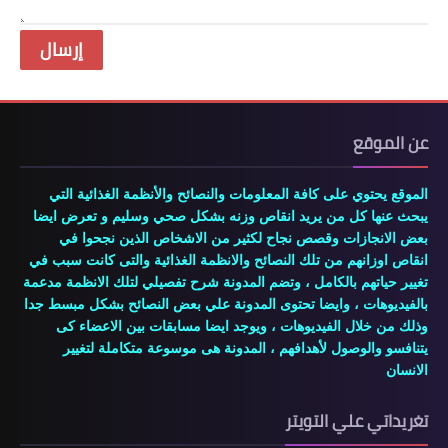
عن الموقع
الموقع يحتوي على كافة المعلومات والنصائح والأنظمة الغذائية التي
يبحث عنها كل من يريد انقاص وزنه بشكل صحي وسليم و تعرض ايضا
بعض الانجازات وقصص نجاح لكثير من الاشخاص الذين نجحوا في
انقاص اوزانهم من تلك النصائح والانظمة الغذائية والتى كانت سبب في
تغيير حياتهم بالكامل ، وتضم المدونة شرح تفصيلي لتلك الانظمة مدعمة
بالفيديوهات ، وايضا تحتوى المدونة علي بعض النصائح بشكل مبسط جدا
وذلك من خلال الفيديوهات ، ويوجد ايضا مسابقات بين الاعضاء كى
يتنافسو والوصول لأهدافهم ، المدونة هى موسوعة متكاملة لتغيير
الانسان
تغريداتي علي التويتر