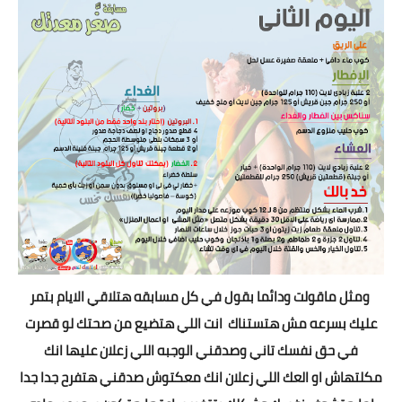
ومثل ماقولت ودائما بقول في كل مسابقه هتلاقي الايام بتمر
عليك بسرعه مش هتستناك انت اللي هتضيع من صحتك لو قصرت
في حق نفسك تاني وصدقني الوجبه اللي زعلان عليها انك
مكلتهاش او العك اللي زعلان انك معكتوش صدقني هتفرح جدا جدا