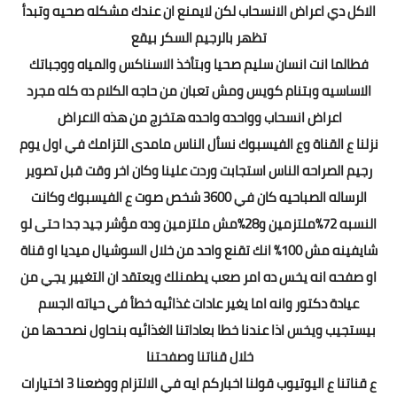
الاكل دي اعراض الانسحاب لكن لايمنع ان عندك مشكله صحيه وتبدأ
تظهر بالرجيم السكر بيقع
فطالما انت انسان سليم صحيا وبتأخذ الاسناكس والمياه ووجباتك
الاساسيه وبتنام كويس ومش تعبان من حاجه الكلام ده كله مجرد
اعراض انسحاب وواحده واحده هتخرج من هذه الاعراض
نزلنا ع القناة وع الفيسبوك نسأل الناس مامدى التزامك في اول يوم
رجيم الصراحه الناس استجابت وردت علينا وكان اخر وقت قبل تصوير
الرساله الصباحيه كان في 3600 شخص صوت ع الفيسبوك وكانت
النسبه 72%ملتزمين و28%مش ملتزمين وده مؤشر جيد جدا حتى لو
شايفينه مش 100% انك تقنع واحد من خلال السوشيال ميديا او قناة
او صفحه انه يخس ده امر صعب يطمنلك ويعتقد ان التغيير يجي من
عيادة دكتور وانه اما يغير عادات غذائيه خطأ في حياته الجسم
بيستجيب ويخس اذا عندنا خطا بعاداتنا الغذائيه بنحاول نصححها من
خلال قناتنا وصفحتنا
ع قناتنا ع اليوتيوب قولنا اخباركم ايه في الالتزام ووضعنا 3 اختيارات