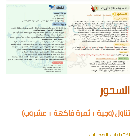
السحور
تناول (وجبة + ثمرة فاكهة + مشروب)
إختيارات الوجبات