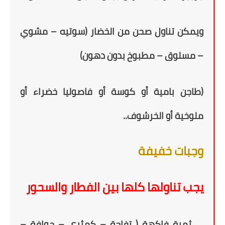
ويمكن تناول
صحن
من الخضار (سوتيه – مشوي
– مسلوق – مطبوخ بدون دهون)
(طاجن بامية أو كوسة أو فاصوليا خضراء أو
ملوخية أو الخرشوف..
وجبات خفيفة
يجب تناولها كلها بين الفطار والسحور
ثمرة فاكهة
( تفاحة – كمثرى –
جوافة –