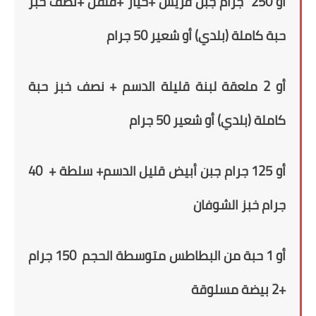
أو 250 جرام جبن قريش +
خيار +فلفل
+
نصف خبز
حبة كاملة
(بلدي)
أو شعير
50
جرام
أو 2 ملعقة لبنة قليلة الدسم + نصف خبز حبة
كاملة
(بلدي)
أو شعير
50
جرام
أو 125 جرام جبن أبيض قليل الدسم+ سلطة + 40
جرام خبز الشوفان
أو
1
حبة من
ال
بطاطس متوسطة الحجم 150 جرام
+
2
بيضة مسلوقة