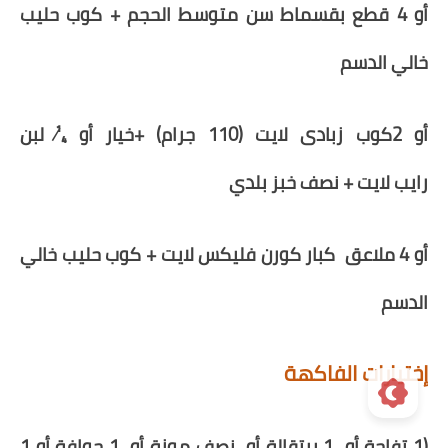
أو 4 قطع بقسماط سن متوسط الحجم + كوب حليب
خالي الدسم
أو
2
كوب زبادى لايت (110 جرام) +خيار أو
¼ لبن
رايب
لايت
+ نصف خبز بلدي
أو 4 ملاعق كبار كورن فليكس لايت + كوب حليب خالي
الدسم
إختيارات الفاكهة
(1 تفاحة
أو
1 برتقالة
أو
نصف موزة
أو
1 جوافة
أو
1