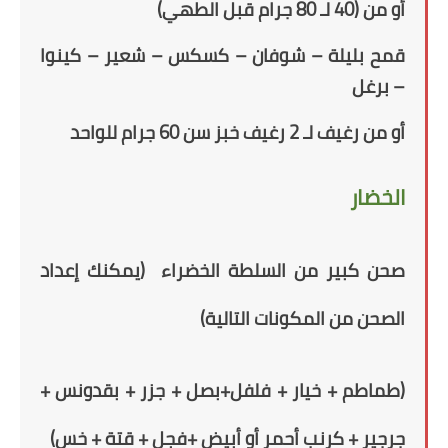
أو من (40 لـ 80 جرام قبل الطهي)
قمح بليلة – شوفان – كسكس – شعير – كينوا
– برغل
أو من رغيف لـ 2 رغيف خبز سن 60 جرام للواحد
الخضار
صحن كبير من السلطة الخضراء
(
يمكنك إعداد
الصحن من المكونات التالية
)
(طماطم + خيار + فلفل+بصل + جزر + بقدونس +
جرجير + كرنب
أحمر أو أبيض +فجل + قتة + خس)