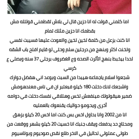
اما كلمني قولت له انا حزين قال لي بلاش تقطمني قولتله مش
بقطمك انا حزين مثلك تمام
انا كنت بزعل من كلمة تخين تخين واتعودت عليها فسيبت نفسي
وتخنت اكثر وبنهج من درجتين سلم وحتى لو قايم افتح باب الشقه
لحدا بيخبط بنهج اتأثرت الصحه وع الغضروف برجلي 37 سنه وبصلي ع
كرسي
شجعوا اسلام ياجماعه هيبدا من السبت وبوعد اني هفضل جوارك
واشجعك لانك دخلت 180 كيلو فبعتبر ان في ناس معندهومش
ضمير هيقولولك مينفعش تخس وهتلاقي نفسك دخلت في دوامه
أخرى ويحومو حواليك يقنعوك بالعمليه
انا من 2002 وانا بحاول اخس بس كنت اما اخس 20 كيلو بزهق
ومحتاج حد يدفعك ويقف جنبك انا خسيت 20 كيلو بشهر ووقعت من
طولي عملولي تحاليل في الاخر طلع نقص صوديوم وبوتاسيوم