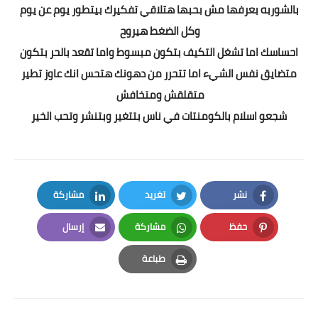
بالشوربه بعرفها مش بحبها هتلاقي تفكيرك بيتطور يوم عن يوم
وكل الضغط هيروح
احساسك اما تشغل التكيف بتكون مبسوط واما تقعد بالحر بتكون
متضايق نفس الشيء اما تتحرر من دهونك هتحس انك عاوز تطير
متقلقش ومتخافش
شجعو اسلام بالكومنتات في ناس بتتغير وبتنشر وتحب الخير
نشر
تغريد
مشاركة
LinkedIn
Twitter
Facebook
حفظ
مشاركة
إرسال
Email
Whatsapp
Pinterest
طباعة
Print