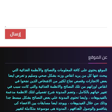
عن الموقع
الموقع يحتوي على كافة المعلومات والنصائح والأنظمة الغذائية التي
يبحث عنها كل من يريد انقاص وزنه بشكل صحي وسليم و تعرض ايضا
بعض الانجازات وقصص نجاح لكثير من الاشخاص الذين نجحوا في
انقاص اوزانهم من تلك النصائح والانظمة الغذائية والتى كانت سبب في
تغيير حياتهم بالكامل ، وتضم المدونة شرح تفصيلي لتلك الانظمة مدعمة
بالفيديوهات ، وايضا تحتوى المدونة علي بعض النصائح بشكل مبسط جدا
وذلك من خلال الفيديوهات ، ويوجد ايضا مسابقات بين الاعضاء كى
يتنافسو والوصول لأهدافهم ، المدونة هى موسوعة متكاملة لتغيير