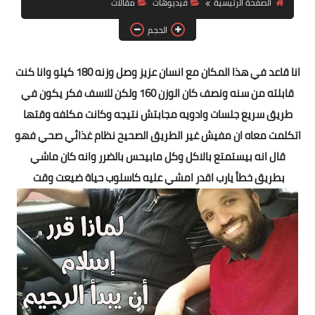
الصفحة الرئيسية
فيديوهات
مقالات
أنظمة شهر رمضان
الحجم
وصفات الطعام
Diet plan
انا قاعد في هذا المكان مع انسان عزيز وصل وزنه 180 كيلو وانا كنت
قابلته من سنه ونصف كان الوزن 160 ولكن للاسف فكر يكون في
تعليمات النظام
طريق سريع جلسات وادويه مجابتش نتيجه وكانت مكلفه وقتها
اتكلمت معاه ان مفيش غير الطريق الصحيح نظام غذائي صحي فهو
قال انه بيستمتع بالاكل وكل مابيحس بالضرر وانه كان ماشي
بطريق خطأ يارب اقدر امشي عليه كاسلوب حياة ضيعت وقت