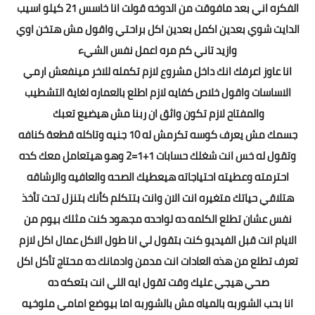
الفكره اني بعد مافوقت من الدوخه قولت انا خاسس 21 كيلو اسيب
الدايت شوي بعدين اكمل بعدين اكل براحتي واقول مش هتخن اوي
وازيد تاني كم مره اعمل نفس الشيء
انا عاوز اعرفك انك داخل مشروع لازم تكمله للاخر مينفعش ارمي
الاساسات واقول خلاص كفايه لازم اطلع بالعماره لغاية التشطيب
والمفتاح لازم تكون واثق ان ربنا مش هيضيع تعبك
جسمك مش يعرف كوسه تكرمش له 10 جنيه وتاكله قطعة كنافه
وتقول له خس انت شغلك حسابات 1+1=2 وهو هيتعامل معك كده
احترمته وعطيته احتياجاته هيعطيك الصحه والعافيه والرشاقه
هتلاقي حياتك متغيره انت الان وانت بتتكلم كأنك بتنزل تحت تأخذ
نفس عشان تطلع الكلمه ده لواحده مجهود كنت مثلك بيوم من
الايام انت قبل الفيديو كنت بتقول لي انا طول الاكل عمال اكل لازم
تعرف تطلع من هذه العادات انت مدمن وادمانك ده محتاج تأكل اكل
صحي هيجي عليك وقت تقول ايه اللي انت بتعكه ده
انا بحب الشوربه بالمياه مش بالشوربه اما بيوضع امامي ملوخيه