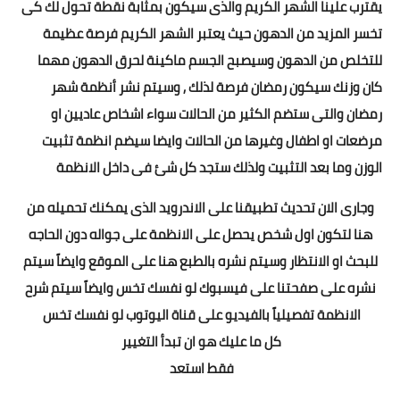
يقترب علينا الشهر الكريم والذى سيكون بمثابة نقطة تحول لك كى
تخسر المزيد من الدهون حيث يعتبر الشهر الكريم فرصة عظيمة
للتخلص من الدهون وسيصبح الجسم ماكينة لحرق الدهون مهما
كان وزنك سيكون رمضان فرصة لذلك , وسيتم نشر أنظمة شهر
رمضان والتى ستضم الكثير من الحالات سواء اشخاص عاديين او
مرضعات او اطفال وغيرها من الحالات وايضا سيضم انظمة تثبيت
الوزن وما بعد التثبيت ولذلك ستجد كل شئ فى داخل الانظمة
وجارى الان تحديث تطبيقنا على الاندرويد الذى يمكنك تحميله من
هنا
لتكون اول شخص يحصل على الانظمة على جواله دون الحاجه
للبحث او الانتظار وسيتم نشره بالطبع هنا على الموقع وايضاً سيتم
نشره على صفحتنا على
فيسبوك
لو نفسك تخس وايضاً سيتم شرح
الانظمة تفصيلياً بالفيديو على
قناة اليوتوب
لو نفسك تخس
كل ما عليك هو ان تبدأ التغيير
فقط استعد