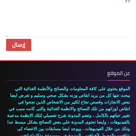
عن الموقع
الموقع يحتوي على كافة المعلومات والنصائح والأنظمة الغذائية التي
يبحث عنها كل من يريد انقاص وزنه بشكل صحي وسليم و تعرض ايضا
بعض الانجازات وقصص نجاح لكثير من الاشخاص الذين نجحوا في
انقاص اوزانهم من تلك النصائح والانظمة الغذائية والتى كانت سبب في
تغيير حياتهم بالكامل ، وتضم المدونة شرح تفصيلي لتلك الانظمة مدعمة
بالفيديوهات ، وايضا تحتوى المدونة علي بعض النصائح بشكل مبسط جدا
وذلك من خلال الفيديوهات ، ويوجد ايضا مسابقات بين الاعضاء كى
يتنافسو والوصول لأهدافهم ، المدونة هى موسوعة متكاملة لتغيير